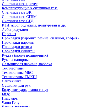
Счетчики газа прочее
Комплектующие к счетчикам газа
Счетчики газа ВК
Счетчики газа СГБМ
Счетчики газа СГД
РТИ, асбопродукция, полиуретан и др.
Асбопродукция
Паронит
Прокладки (паронит, резина, силикон, графит)
Прокладки паронит
Прокладки резина
Прокладки силикон
Рукава (кроме поливочных)
Рукава напорные
Сальниковая набивка, каболка
Техпластины
Техпластины МБС
Техпластины ТМКЩ
Сантехника
Сушилки для рук
Биде, писсуары, чаши генуя
Биде
Писсуары
Чаши Генуя
Ванны, поддоны