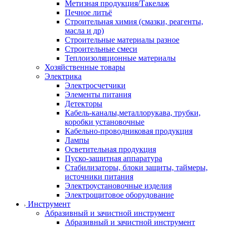
Метизная продукция/Такелаж
Печное литьё
Строительная химия (смазки, реагенты,
масла и др)
Строительные материалы разное
Строительные смеси
Теплоизоляционные материалы
Хозяйственные товары
Электрика
Электросчетчики
Элементы питания
Детекторы
Кабель-каналы,металлорукава, трубки,
коробки установочные
Кабельно-проводниковая продукция
Лампы
Осветительная продукция
Пуско-защитная аппаратура
Стабилизаторы, блоки защиты, таймеры,
источники питания
Электроустановочные изделия
Электрощитовое оборудование
Инструмент
Абразивный и зачистной инструмент
Абразивный и зачистной инструмент