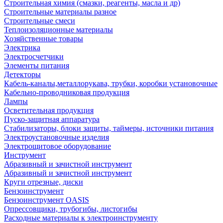
Строительная химия (смазки, реагенты, масла и др)
Строительные материалы разное
Строительные смеси
Теплоизоляционные материалы
Хозяйственные товары
Электрика
Электросчетчики
Элементы питания
Детекторы
Кабель-каналы,металлорукава, трубки, коробки установочные
Кабельно-проводниковая продукция
Лампы
Осветительная продукция
Пуско-защитная аппаратура
Стабилизаторы, блоки защиты, таймеры, источники питания
Электроустановочные изделия
Электрощитовое оборудование
Инструмент
Абразивный и зачистной инструмент
Абразивный и зачистной инструмент
Круги отрезные, диски
Бензоинструмент
Бензоинструмент OASIS
Опрессовщики, трубогибы, листогибы
Расходные материалы к электроинструменту