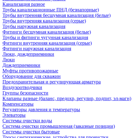
Канализация разное
Трубы канализационные ПНД (безнапорные)
Трубы внутренняя бесшумная канализация (белые)
Трубы внутренняя канализация (серые)
Трубы наружная канализация
Фитинги бесшумная канализация (белые)
Трубы и фитинги чугунная канализация
Фитинги внутренняя канализация (серые)
Фитинги наружная канализация
Люки, дождеприемники
Люки
Дождеприемники
Муфты противопожарные
Оборудование для скважин
Предохранительная и регулирующая арматура
Воздухоотводчики
Группы безопасности
Клапаны разные (баланс, предохр, регулир, подпит, эл-магн)
Компенсаторы
Регуляторы давления и температуры
Элеваторы
Системы очистки воды
Система очистки промышленная (заказные позиции)
Системы очистки бытовые
Тросы сантехнические, устройства для прочистки