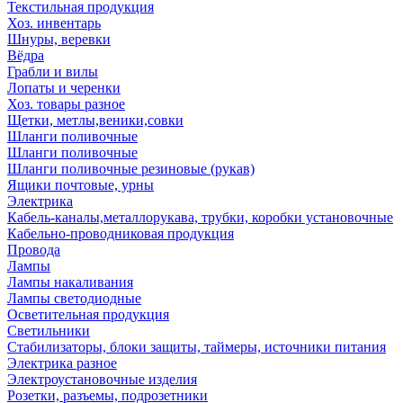
Текстильная продукция
Хоз. инвентарь
Шнуры, веревки
Вёдра
Грабли и вилы
Лопаты и черенки
Хоз. товары разное
Щетки, метлы,веники,совки
Шланги поливочные
Шланги поливочные
Шланги поливочные резиновые (рукав)
Ящики почтовые, урны
Электрика
Кабель-каналы,металлорукава, трубки, коробки установочные
Кабельно-проводниковая продукция
Провода
Лампы
Лампы накаливания
Лампы светодиодные
Осветительная продукция
Светильники
Стабилизаторы, блоки защиты, таймеры, источники питания
Электрика разное
Электроустановочные изделия
Розетки, разъемы, подрозетники