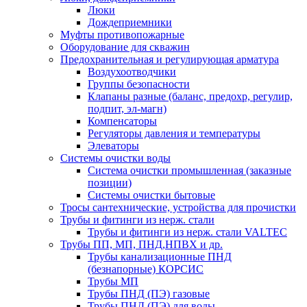
Люки
Дождеприемники
Муфты противопожарные
Оборудование для скважин
Предохранительная и регулирующая арматура
Воздухоотводчики
Группы безопасности
Клапаны разные (баланс, предохр, регулир,
подпит, эл-магн)
Компенсаторы
Регуляторы давления и температуры
Элеваторы
Системы очистки воды
Система очистки промышленная (заказные
позиции)
Системы очистки бытовые
Тросы сантехнические, устройства для прочистки
Трубы и фитинги из нерж. стали
Трубы и фитинги из нерж. стали VALTEC
Трубы ПП, МП, ПНД,НПВХ и др.
Трубы канализационные ПНД
(безнапорные) КОРСИС
Трубы МП
Трубы ПНД (ПЭ) газовые
Трубы ПНД (ПЭ) для воды