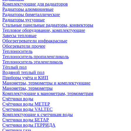
Комплектующие для радиаторов
Радиаторы алюминиевые
Радиаторы биметаллические
Радиаторы чугунные
Стальные панельные радиаторы, конвекторы
Тепловое оборудование, комплектующие
Завесы тепловые
Обогрегреватели инфракрасные
Обогреватели прочее
Теплоноситель
Теплоноситель пропиленгликоль
Теплоноситель этиленгликоль
Тёплый пол
Водяной теплый пол
Приборы учёта и КИП
Манометры, термометры и комплектующие
Манометры, термометры
Комплектующие к манометрам, термометрам
Счётчики воды
Счётчики воды МЕТЕР
Счетчики воды VALTEC
Комплектующие к счетчикам воды
Счетчики воды БЕТАР
Счетчики воды ГЕРРИДА
Счетчики газа