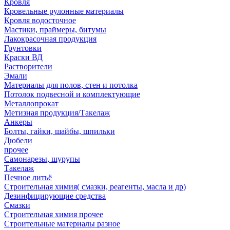
Кровля
Кровельные рулонные материалы
Кровля водосточное
Мастики, праймеры, битумы
Лакокрасочная продукция
Грунтовки
Краски ВД
Растворители
Эмали
Материалы для полов, стен и потолка
Потолок подвесной и комплектующие
Металлопрокат
Метизная продукция/Такелаж
Анкеры
Болты, гайки, шайбы, шпильки
Дюбели
прочее
Самонарезы, шурупы
Такелаж
Печное литьё
Строительная химия( смазки, реагенты, масла и др)
Дезинфицирующие средства
Смазки
Строительная химия прочее
Строительные материалы разное