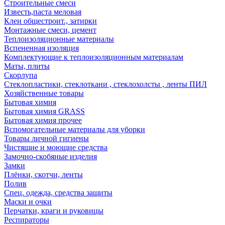
Строительные смеси
Известь,паста меловая
Клеи общестроит., затирки
Монтажные смеси, цемент
Теплоизоляционные материалы
Вспененная изоляция
Комплектующие к теплоизоляционным материалам
Маты, плиты
Скорлупа
Стеклопластики, стеклоткани , стеклохолсты , ленты ПИЛ
Хозяйственные товары
Бытовая химия
Бытовая химия GRASS
Бытовая химия прочее
Вспомогательные материалы для уборки
Товары личной гигиены
Чистящие и моющие средства
Замочно-скобяные изделия
Замки
Плёнки, скотчи, ленты
Полив
Спец. одежда, средства защиты
Маски и очки
Перчатки, краги и руковицы
Респираторы