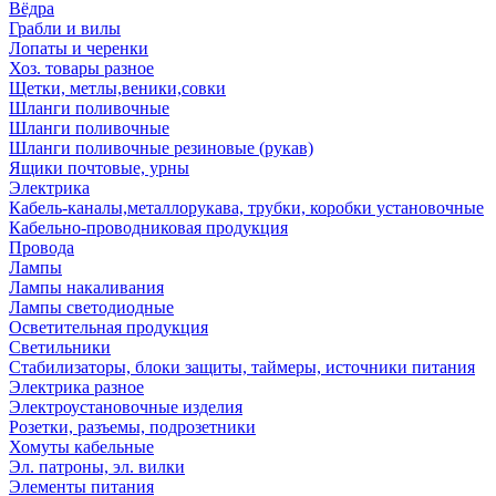
Вёдра
Грабли и вилы
Лопаты и черенки
Хоз. товары разное
Щетки, метлы,веники,совки
Шланги поливочные
Шланги поливочные
Шланги поливочные резиновые (рукав)
Ящики почтовые, урны
Электрика
Кабель-каналы,металлорукава, трубки, коробки установочные
Кабельно-проводниковая продукция
Провода
Лампы
Лампы накаливания
Лампы светодиодные
Осветительная продукция
Светильники
Стабилизаторы, блоки защиты, таймеры, источники питания
Электрика разное
Электроустановочные изделия
Розетки, разъемы, подрозетники
Хомуты кабельные
Эл. патроны, эл. вилки
Элементы питания