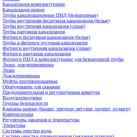
Канализация комплектующие
Канализация разное
Трубы канализационные ПНД (безнапорные)
Трубы внутренняя бесшумная канализация (белые)
Трубы внутренняя канализация (серые)
Трубы наружная канализация
Фитинги бесшумная канализация (белые)
Трубы и фитинги чугунная канализация
Фитинги внутренняя канализация (серые)
Фитинги наружная канализация
Фитинги ПНД и комплектующие для безнапорной трубы
Люки, дождеприемники
Люки
Дождеприемники
Муфты противопожарные
Оборудование для скважин
Предохранительная и регулирующая арматура
Воздухоотводчики
Группы безопасности
Клапаны разные (баланс, предохр, регулир, подпит, эл-магн)
Компенсаторы
Регуляторы давления и температуры
Элеваторы
Системы очистки воды
Система очистки промышленная (заказные позиции)