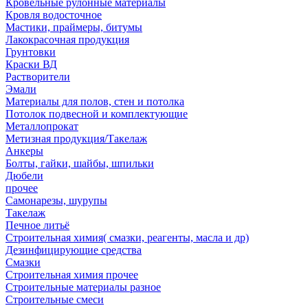
Кровельные рулонные материалы
Кровля водосточное
Мастики, праймеры, битумы
Лакокрасочная продукция
Грунтовки
Краски ВД
Растворители
Эмали
Материалы для полов, стен и потолка
Потолок подвесной и комплектующие
Металлопрокат
Метизная продукция/Такелаж
Анкеры
Болты, гайки, шайбы, шпильки
Дюбели
прочее
Самонарезы, шурупы
Такелаж
Печное литьё
Строительная химия( смазки, реагенты, масла и др)
Дезинфицирующие средства
Смазки
Строительная химия прочее
Строительные материалы разное
Строительные смеси