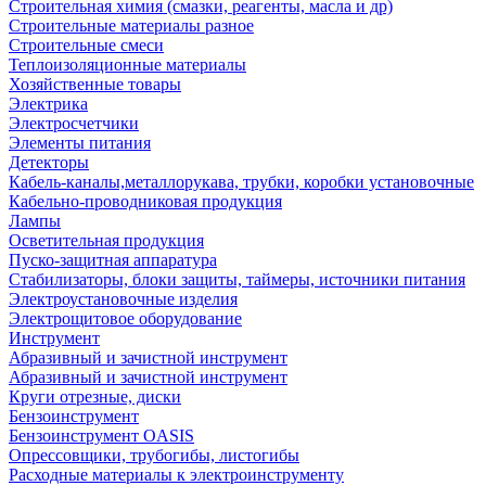
Строительная химия (смазки, реагенты, масла и др)
Строительные материалы разное
Строительные смеси
Теплоизоляционные материалы
Хозяйственные товары
Электрика
Электросчетчики
Элементы питания
Детекторы
Кабель-каналы,металлорукава, трубки, коробки установочные
Кабельно-проводниковая продукция
Лампы
Осветительная продукция
Пуско-защитная аппаратура
Стабилизаторы, блоки защиты, таймеры, источники питания
Электроустановочные изделия
Электрощитовое оборудование
Инструмент
Абразивный и зачистной инструмент
Абразивный и зачистной инструмент
Круги отрезные, диски
Бензоинструмент
Бензоинструмент OASIS
Опрессовщики, трубогибы, листогибы
Расходные материалы к электроинструменту