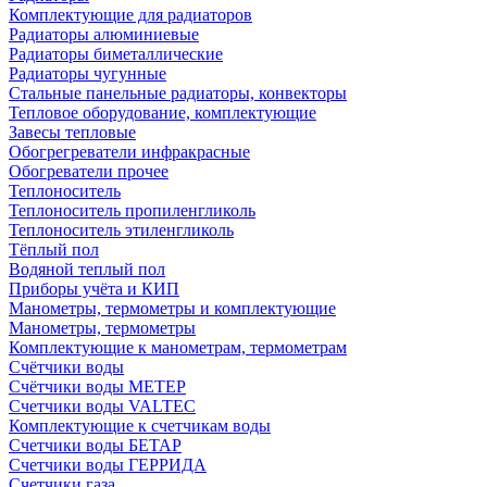
Комплектующие для радиаторов
Радиаторы алюминиевые
Радиаторы биметаллические
Радиаторы чугунные
Стальные панельные радиаторы, конвекторы
Тепловое оборудование, комплектующие
Завесы тепловые
Обогрегреватели инфракрасные
Обогреватели прочее
Теплоноситель
Теплоноситель пропиленгликоль
Теплоноситель этиленгликоль
Тёплый пол
Водяной теплый пол
Приборы учёта и КИП
Манометры, термометры и комплектующие
Манометры, термометры
Комплектующие к манометрам, термометрам
Счётчики воды
Счётчики воды МЕТЕР
Счетчики воды VALTEC
Комплектующие к счетчикам воды
Счетчики воды БЕТАР
Счетчики воды ГЕРРИДА
Счетчики газа