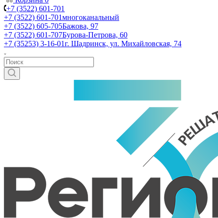
+7 (3522) 601-701
+7 (3522) 601-701
многоканальный
+7 (3522) 605-705
Бажова, 97
+7 (3522) 601-707
Бурова-Петрова, 60
+7 (35253) 3-16-01
г. Шадринск, ул. Михайловская, 74