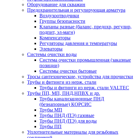
Оборудование для скважин
Предохранительная и регулирующая арматура
Воздухоотводчики
Группы безопасности
Клапаны разные (баланс, предохр, регулир,
подпит, эл-магн)
Компенсаторы
Регуляторы давления и температуры
Элеваторы
Системы очистки воды
Система очистки промышленная (заказные
позиции)
Системы очистки бытовые
Тросы сантехнические, устройства для прочистки
Трубы и фитинги из нерж. стали
Трубы и фитинги из нерж. стали VALTEC
Трубы ПП, МП, ПНД,НПВХ и др.
Трубы канализационные ПНД
(безнапорные) КОРСИС
Трубы МП
Трубы ПНД (ПЭ) газовые
Трубы ПНД (ПЭ) для воды
Трубы ПП
Уплотнительные материалы для резьбовых
соединений