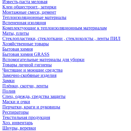
Известь,паста меловая
Клеи общестроит., затирки
Монтажные смеси, цемент
Теплоизоляционные материалы
Вспененная изоляция
Комплектующие к теплоизоляционным материалам
Маты, плиты
Стеклопластики, стеклоткани , стеклохолсты , ленты ПИЛ
Хозяйственные товары
Бытовая химия
Бытовая химия GRASS
Вспомогательные материалы для уборки
Товары личной гигиены
Чистящие и моющие средства
Замочно-скобяные изделия
Замки
Плёнки, скотчи, ленты
Полив
Спец. одежда, средства защиты
Маски и очки
Перчатки, краги и руковицы
Респираторы
Текстильная продукция
Хоз. инвентарь
Шнуры, веревки