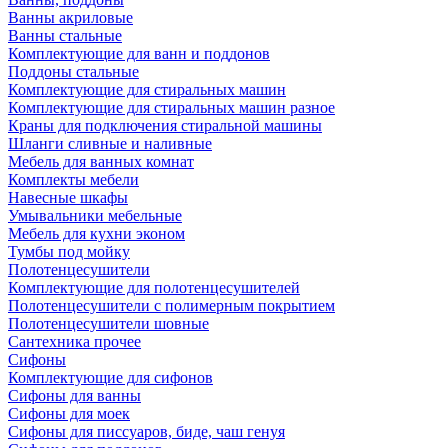
Ванны акриловые
Ванны стальные
Комплектующие для ванн и поддонов
Поддоны стальные
Комплектующие для стиральных машин
Комплектующие для стиральных машин разное
Краны для подключения стиральной машины
Шланги сливные и наливные
Мебель для ванных комнат
Комплекты мебели
Навесные шкафы
Умывальники мебельные
Мебель для кухни эконом
Тумбы под мойку
Полотенцесушители
Комплектующие для полотенцесушителей
Полотенцесушители с полимерным покрытием
Полотенцесушители шовные
Сантехника прочее
Сифоны
Комплектующие для сифонов
Сифоны для ванны
Сифоны для моек
Сифоны для писсуаров, биде, чаш генуя