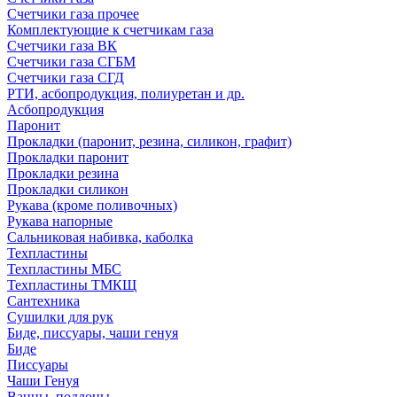
Счетчики газа прочее
Комплектующие к счетчикам газа
Счетчики газа ВК
Счетчики газа СГБМ
Счетчики газа СГД
РТИ, асбопродукция, полиуретан и др.
Асбопродукция
Паронит
Прокладки (паронит, резина, силикон, графит)
Прокладки паронит
Прокладки резина
Прокладки силикон
Рукава (кроме поливочных)
Рукава напорные
Сальниковая набивка, каболка
Техпластины
Техпластины МБС
Техпластины ТМКЩ
Сантехника
Сушилки для рук
Биде, писсуары, чаши генуя
Биде
Писсуары
Чаши Генуя
Ванны, поддоны