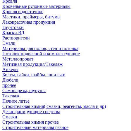
Кровля
Кровельные рулонные материалы
Кровля водосточное
Мастики, праймеры, битумы
Лакокрасочная продукция
Грунтовки
Краски ВД
Растворители
Эмали
Материалы для полов, стен и потолка
Потолок подвесной и комплектующие
Металлопрокат
Метизная продукция/Такелаж
Анкеры
Болты, гайки, шайбы, шпильки
Дюбели
прочее
Самонарезы, шурупы
Такелаж
Печное литьё
Строительная химия( смазки, реагенты, масла и др)
Дезинфицирующие средства
Смазки
Строительная химия прочее
Строительные материалы разное