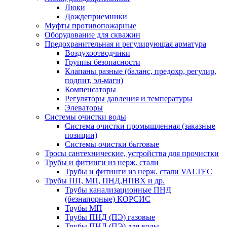
Люки
Дождеприемники
Муфты противопожарные
Оборудование для скважин
Предохранительная и регулирующая арматура
Воздухоотводчики
Группы безопасности
Клапаны разные (баланс, предохр, регулир,
подпит, эл-магн)
Компенсаторы
Регуляторы давления и температуры
Элеваторы
Системы очистки воды
Система очистки промышленная (заказные
позиции)
Системы очистки бытовые
Тросы сантехнические, устройства для прочистки
Трубы и фитинги из нерж. стали
Трубы и фитинги из нерж. стали VALTEC
Трубы ПП, МП, ПНД,НПВХ и др.
Трубы канализационные ПНД
(безнапорные) КОРСИС
Трубы МП
Трубы ПНД (ПЭ) газовые
Трубы ПНД (ПЭ) для воды