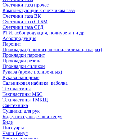
Счетчики газа прочее
Комплектующие к счетчикам газа
Счетчики газа ВК
Счетчики газа СГБМ
Счетчики газа СГД
РТИ, асбопродукция, полиуретан и др.
Асбопродукция
Паронит
Прокладки (паронит, резина, силикон, графит)
Прокладки паронит
Прокладки резина
Прокладки силикон
Рукава (кроме поливочных)
Рукава напорные
Сальниковая набивка, каболка
Техпластины
Техпластины МБС
Техпластины ТМКЩ
Сантехника
Сушилки для рук
Биде, писсуары, чаши генуя
Биде
Писсуары
Чаши Генуя
Ванны, поддоны