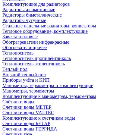
Комплектующие для радиаторов
Радиаторы алюминиевые
Радиаторы биметаллические
Радиаторы чугунные
Стальные панельные радиаторы, конвекторы
Тепловое оборудование, комплектующие
Завесы тепловые
Обогрегреватели инфракрасные
Обогреватели прочее
Теплоноситель
Теплоноситель пропиленгликоль
Теплоноситель этиленгликоль
Тёплый пол
Водяной теплый пол
Приборы учёта и КИП
Манометры, термометры и комплектующие
Манометры, термометры
Комплектующие к манометрам, термометрам
Счётчики воды
Счётчики воды МЕТЕР
Счетчики воды VALTEC
Комплектующие к счетчикам воды
Счетчики воды БЕТАР
Счетчики воды ГЕРРИДА
Счетчики газа