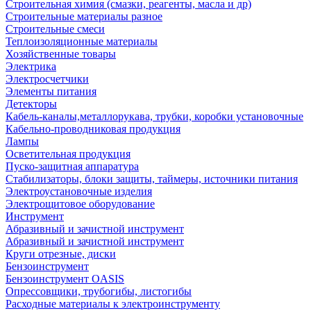
Строительная химия (смазки, реагенты, масла и др)
Строительные материалы разное
Строительные смеси
Теплоизоляционные материалы
Хозяйственные товары
Электрика
Электросчетчики
Элементы питания
Детекторы
Кабель-каналы,металлорукава, трубки, коробки установочные
Кабельно-проводниковая продукция
Лампы
Осветительная продукция
Пуско-защитная аппаратура
Стабилизаторы, блоки защиты, таймеры, источники питания
Электроустановочные изделия
Электрощитовое оборудование
Инструмент
Абразивный и зачистной инструмент
Абразивный и зачистной инструмент
Круги отрезные, диски
Бензоинструмент
Бензоинструмент OASIS
Опрессовщики, трубогибы, листогибы
Расходные материалы к электроинструменту