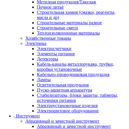
Метизная продукция/Такелаж
Печное литьё
Строительная химия (смазки, реагенты,
масла и др)
Строительные материалы разное
Строительные смеси
Теплоизоляционные материалы
Хозяйственные товары
Электрика
Электросчетчики
Элементы питания
Детекторы
Кабель-каналы,металлорукава, трубки,
коробки установочные
Кабельно-проводниковая продукция
Лампы
Осветительная продукция
Пуско-защитная аппаратура
Стабилизаторы, блоки защиты, таймеры,
источники питания
Электроустановочные изделия
Электрощитовое оборудование
Инструмент
Абразивный и зачистной инструмент
Абразивный и зачистной инструмент