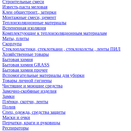
Строительные смеси
Известь,паста меловая
Клеи общестроит., затирки
Монтажные смеси, цемент
Теплоизоляционные материалы
Вспененная изоляция
Комплектующие к теплоизоляционным материалам
Маты, плиты
Скорлупа
Стеклопластики, стеклоткани , стеклохолсты , ленты ПИЛ
Хозяйственные товары
Бытовая химия
Бытовая химия GRASS
Бытовая химия прочее
Вспомогательные материалы для уборки
Товары личной гигиены
Чистящие и моющие средства
Замочно-скобяные изделия
Замки
Плёнки, скотчи, ленты
Полив
Спец. одежда, средства защиты
Маски и очки
Перчатки, краги и руковицы
Респираторы