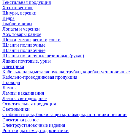
Текстильная продукция
Хоз. инвентарь
Шнуры, веревки
Вёдра
Грабли и вилы
Лопаты и черенки
Хоз. товары разное
Щетки, метлы,веники,совки
Шланги поливочные
Шланги поливочные
Шланги поливочные резиновые (рукав)
Ящики почтовые, урны
Электрика
Кабель-каналы,металлорукава, трубки, коробки установочные
Кабельно-проводниковая продукция
Провода
Лампы
Лампы накаливания
Лампы светодиодные
Осветительная продукция
Светильники
Стабилизаторы, блоки защиты, таймеры, источники питания
Электрика разное
Электроустановочные изделия
Розетки, разъемы, подрозетники