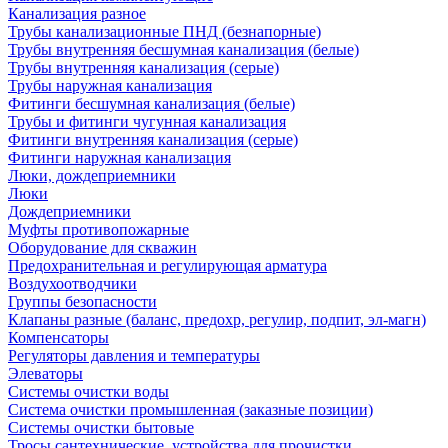
Канализация разное
Трубы канализационные ПНД (безнапорные)
Трубы внутренняя бесшумная канализация (белые)
Трубы внутренняя канализация (серые)
Трубы наружная канализация
Фитинги бесшумная канализация (белые)
Трубы и фитинги чугунная канализация
Фитинги внутренняя канализация (серые)
Фитинги наружная канализация
Люки, дождеприемники
Люки
Дождеприемники
Муфты противопожарные
Оборудование для скважин
Предохранительная и регулирующая арматура
Воздухоотводчики
Группы безопасности
Клапаны разные (баланс, предохр, регулир, подпит, эл-магн)
Компенсаторы
Регуляторы давления и температуры
Элеваторы
Системы очистки воды
Система очистки промышленная (заказные позиции)
Системы очистки бытовые
Тросы сантехнические, устройства для прочистки