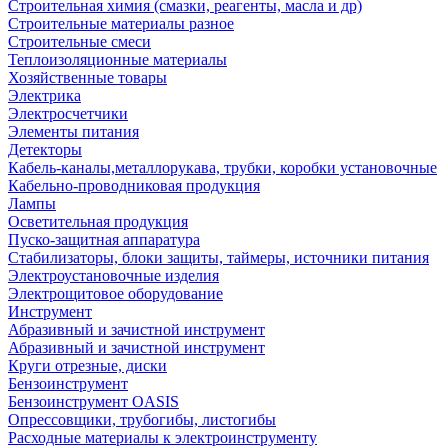
Строительная химия (смазки, реагенты, масла и др)
Строительные материалы разное
Строительные смеси
Теплоизоляционные материалы
Хозяйственные товары
Электрика
Электросчетчики
Элементы питания
Детекторы
Кабель-каналы,металлорукава, трубки, коробки установочные
Кабельно-проводниковая продукция
Лампы
Осветительная продукция
Пуско-защитная аппаратура
Стабилизаторы, блоки защиты, таймеры, источники питания
Электроустановочные изделия
Электрощитовое оборудование
Инструмент
Абразивный и зачистной инструмент
Абразивный и зачистной инструмент
Круги отрезные, диски
Бензоинструмент
Бензоинструмент OASIS
Опрессовщики, трубогибы, листогибы
Расходные материалы к электроинструменту