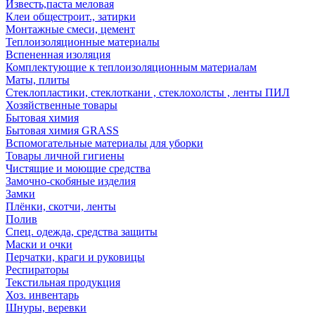
Известь,паста меловая
Клеи общестроит., затирки
Монтажные смеси, цемент
Теплоизоляционные материалы
Вспененная изоляция
Комплектующие к теплоизоляционным материалам
Маты, плиты
Стеклопластики, стеклоткани , стеклохолсты , ленты ПИЛ
Хозяйственные товары
Бытовая химия
Бытовая химия GRASS
Вспомогательные материалы для уборки
Товары личной гигиены
Чистящие и моющие средства
Замочно-скобяные изделия
Замки
Плёнки, скотчи, ленты
Полив
Спец. одежда, средства защиты
Маски и очки
Перчатки, краги и руковицы
Респираторы
Текстильная продукция
Хоз. инвентарь
Шнуры, веревки