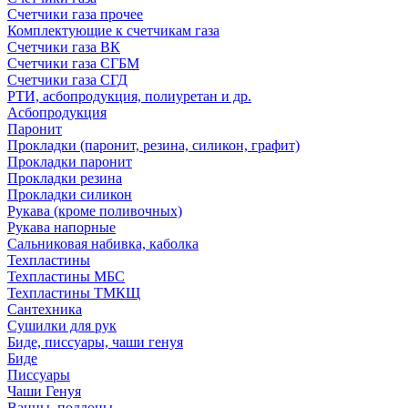
Счетчики газа прочее
Комплектующие к счетчикам газа
Счетчики газа ВК
Счетчики газа СГБМ
Счетчики газа СГД
РТИ, асбопродукция, полиуретан и др.
Асбопродукция
Паронит
Прокладки (паронит, резина, силикон, графит)
Прокладки паронит
Прокладки резина
Прокладки силикон
Рукава (кроме поливочных)
Рукава напорные
Сальниковая набивка, каболка
Техпластины
Техпластины МБС
Техпластины ТМКЩ
Сантехника
Сушилки для рук
Биде, писсуары, чаши генуя
Биде
Писсуары
Чаши Генуя
Ванны, поддоны