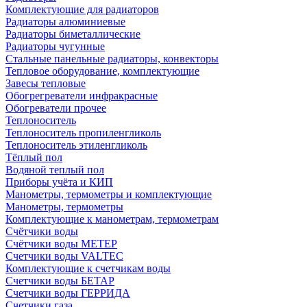
Комплектующие для радиаторов
Радиаторы алюминиевые
Радиаторы биметаллические
Радиаторы чугунные
Стальные панельные радиаторы, конвекторы
Тепловое оборудование, комплектующие
Завесы тепловые
Обогрегреватели инфракрасные
Обогреватели прочее
Теплоноситель
Теплоноситель пропиленгликоль
Теплоноситель этиленгликоль
Тёплый пол
Водяной теплый пол
Приборы учёта и КИП
Манометры, термометры и комплектующие
Манометры, термометры
Комплектующие к манометрам, термометрам
Счётчики воды
Счётчики воды МЕТЕР
Счетчики воды VALTEC
Комплектующие к счетчикам воды
Счетчики воды БЕТАР
Счетчики воды ГЕРРИДА
Счетчики газа