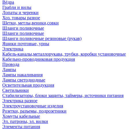
Вёдра
Грабли и вилы
Лопаты и черенки
Хоз. товары разное
Щетки, метлы,веники,совки
Шланги поливочные
Шланги поливочные
Шланги поливочные резиновые (рукав)
Ящики почтовые, урны
Электрика
Кабель-каналы,металлорукава, трубки, коробки установочные
Кабельно-проводниковая продукция
Провода
Лампы
Лампы накаливания
Лампы светодиодные
Осветительная продукция
Светильники
Стабилизаторы, блоки защиты, таймеры, источники питания
Электрика разное
Электроустановочные изделия
Розетки, разъемы, подрозетники
Хомуты кабельные
Эл. патроны, эл. вилки
Элементы питания