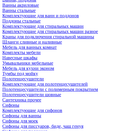
Ванны акриловые
Ванны стальные
Комплектующие для ванн и поддонов
Поддоны стальные
Комплектующие для стиральных машин
Комплектующие для стиральных машин разное
Краны для подключения стиральной машины
Шланги сливные и наливные
Мебель для ванных комнат
Комплекты мебели
Навесные шкафы
Умывальники мебельные
Мебель для кухни эконом
Тумбы под мойку
Полотенцесушители
Комплектующие для полотенцесушителей
Полотенцесушители с полимерным покрытием
Полотенцесушители шовные
Сантехника прочее
Сифоны
Комплектующие для сифонов
Сифоны для ванны
Сифоны для моек
Сифоны для писсуаров, биде, чаш генуя