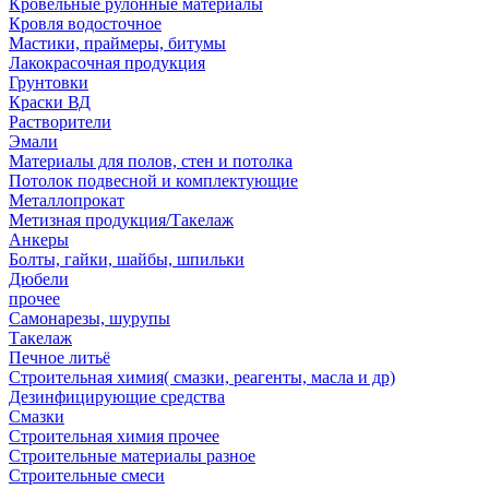
Кровельные рулонные материалы
Кровля водосточное
Мастики, праймеры, битумы
Лакокрасочная продукция
Грунтовки
Краски ВД
Растворители
Эмали
Материалы для полов, стен и потолка
Потолок подвесной и комплектующие
Металлопрокат
Метизная продукция/Такелаж
Анкеры
Болты, гайки, шайбы, шпильки
Дюбели
прочее
Самонарезы, шурупы
Такелаж
Печное литьё
Строительная химия( смазки, реагенты, масла и др)
Дезинфицирующие средства
Смазки
Строительная химия прочее
Строительные материалы разное
Строительные смеси