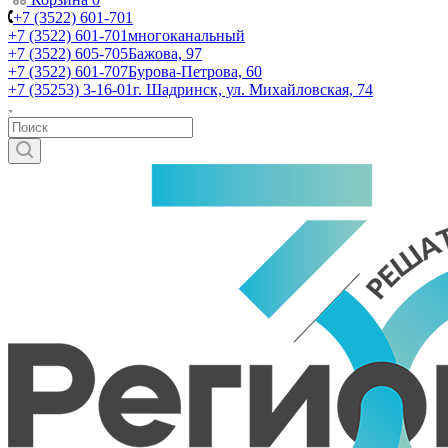
+7 (3522) 601-701
+7 (3522) 601-701
многоканальный
+7 (3522) 605-705
Бажова, 97
+7 (3522) 601-707
Бурова-Петрова, 60
+7 (35253) 3-16-01
г. Шадринск, ул. Михайловская, 74