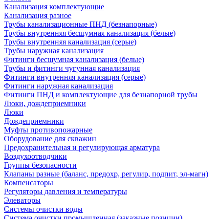
Канализация комплектующие
Канализация разное
Трубы канализационные ПНД (безнапорные)
Трубы внутренняя бесшумная канализация (белые)
Трубы внутренняя канализация (серые)
Трубы наружная канализация
Фитинги бесшумная канализация (белые)
Трубы и фитинги чугунная канализация
Фитинги внутренняя канализация (серые)
Фитинги наружная канализация
Фитинги ПНД и комплектующие для безнапорной трубы
Люки, дождеприемники
Люки
Дождеприемники
Муфты противопожарные
Оборудование для скважин
Предохранительная и регулирующая арматура
Воздухоотводчики
Группы безопасности
Клапаны разные (баланс, предохр, регулир, подпит, эл-магн)
Компенсаторы
Регуляторы давления и температуры
Элеваторы
Системы очистки воды
Система очистки промышленная (заказные позиции)