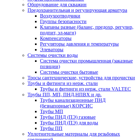
Оборудование для скважин
Предохранительная и регулирующая арматура
Воздухоотводчики
Группы безопасности
Клапаны разные (баланс, предохр, регулир,
подпит, эл-магн)
Компенсаторы
Регуляторы давления и температуры
Элеваторы
Системы очистки воды
Система очистки промышленная (заказные
позиции)
Системы очистки бытовые
Тросы сантехнические, устройства для прочистки
Трубы и фитинги из нерж. стали
Трубы и фитинги из нерж. стали VALTEC
Трубы ПП, МП, ПНД,НПВХ и др.
Трубы канализационные ПНД
(безнапорные) КОРСИС
Трубы МП
Трубы ПНД (ПЭ) газовые
Трубы ПНД (ПЭ) для воды
Трубы ПП
Уплотнительные материалы для резьбовых
соединений