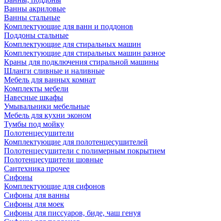
Ванны акриловые
Ванны стальные
Комплектующие для ванн и поддонов
Поддоны стальные
Комплектующие для стиральных машин
Комплектующие для стиральных машин разное
Краны для подключения стиральной машины
Шланги сливные и наливные
Мебель для ванных комнат
Комплекты мебели
Навесные шкафы
Умывальники мебельные
Мебель для кухни эконом
Тумбы под мойку
Полотенцесушители
Комплектующие для полотенцесушителей
Полотенцесушители с полимерным покрытием
Полотенцесушители шовные
Сантехника прочее
Сифоны
Комплектующие для сифонов
Сифоны для ванны
Сифоны для моек
Сифоны для писсуаров, биде, чаш генуя