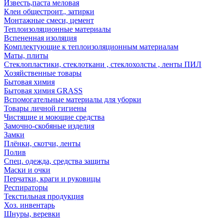
Известь,паста меловая
Клеи общестроит., затирки
Монтажные смеси, цемент
Теплоизоляционные материалы
Вспененная изоляция
Комплектующие к теплоизоляционным материалам
Маты, плиты
Стеклопластики, стеклоткани , стеклохолсты , ленты ПИЛ
Хозяйственные товары
Бытовая химия
Бытовая химия GRASS
Вспомогательные материалы для уборки
Товары личной гигиены
Чистящие и моющие средства
Замочно-скобяные изделия
Замки
Плёнки, скотчи, ленты
Полив
Спец. одежда, средства защиты
Маски и очки
Перчатки, краги и руковицы
Респираторы
Текстильная продукция
Хоз. инвентарь
Шнуры, веревки