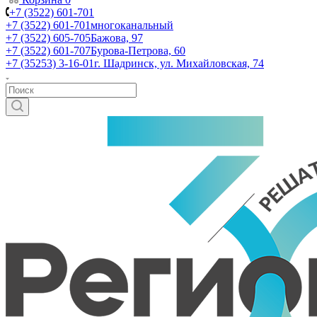
+7 (3522) 601-701
+7 (3522) 601-701
многоканальный
+7 (3522) 605-705
Бажова, 97
+7 (3522) 601-707
Бурова-Петрова, 60
+7 (35253) 3-16-01
г. Шадринск, ул. Михайловская, 74