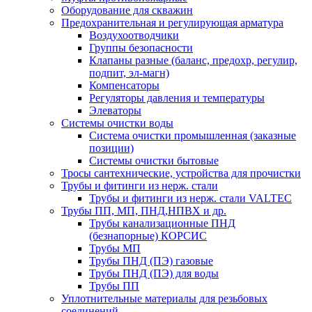
Оборудование для скважин
Предохранительная и регулирующая арматура
Воздухоотводчики
Группы безопасности
Клапаны разные (баланс, предохр, регулир,
подпит, эл-магн)
Компенсаторы
Регуляторы давления и температуры
Элеваторы
Системы очистки воды
Система очистки промышленная (заказные
позиции)
Системы очистки бытовые
Тросы сантехнические, устройства для прочистки
Трубы и фитинги из нерж. стали
Трубы и фитинги из нерж. стали VALTEC
Трубы ПП, МП, ПНД,НПВХ и др.
Трубы канализационные ПНД
(безнапорные) КОРСИС
Трубы МП
Трубы ПНД (ПЭ) газовые
Трубы ПНД (ПЭ) для воды
Трубы ПП
Уплотнительные материалы для резьбовых
соединений