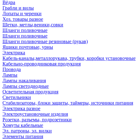
Вёдра
Грабли и вилы
Лопаты и черенки
Хоз. товары разное
Щетки, метлы,веники,совки
Шланги поливочные
Шланги поливочные
Шланги поливочные резиновые (рукав)
Ящики почтовые, урны
Электрика
Кабель-каналы,металлорукава, трубки, коробки установочные
Кабельно-проводниковая продукция
Провода
Лампы
Лампы накаливания
Лампы светодиодные
Осветительная продукция
Светильники
Стабилизаторы, блоки защиты, таймеры, источники питания
Электрика разное
Электроустановочные изделия
Розетки, разъемы, подрозетники
Хомуты кабельные
Эл. патроны, эл. вилки
Элементы питания