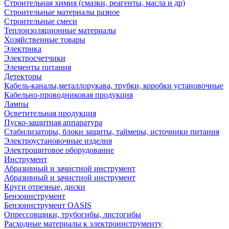
Строительная химия (смазки, реагенты, масла и др)
Строительные материалы разное
Строительные смеси
Теплоизоляционные материалы
Хозяйственные товары
Электрика
Электросчетчики
Элементы питания
Детекторы
Кабель-каналы,металлорукава, трубки, коробки установочные
Кабельно-проводниковая продукция
Лампы
Осветительная продукция
Пуско-защитная аппаратура
Стабилизаторы, блоки защиты, таймеры, источники питания
Электроустановочные изделия
Электрощитовое оборудование
Инструмент
Абразивный и зачистной инструмент
Абразивный и зачистной инструмент
Круги отрезные, диски
Бензоинструмент
Бензоинструмент OASIS
Опрессовщики, трубогибы, листогибы
Расходные материалы к электроинструменту