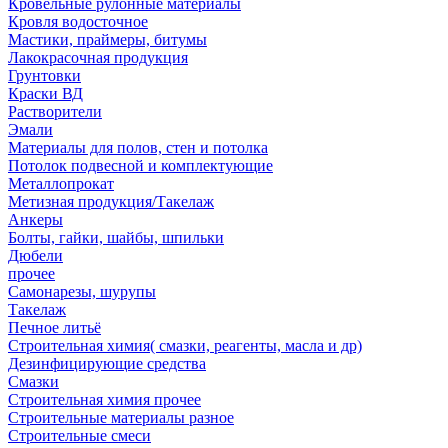
Кровельные рулонные материалы
Кровля водосточное
Мастики, праймеры, битумы
Лакокрасочная продукция
Грунтовки
Краски ВД
Растворители
Эмали
Материалы для полов, стен и потолка
Потолок подвесной и комплектующие
Металлопрокат
Метизная продукция/Такелаж
Анкеры
Болты, гайки, шайбы, шпильки
Дюбели
прочее
Самонарезы, шурупы
Такелаж
Печное литьё
Строительная химия( смазки, реагенты, масла и др)
Дезинфицирующие средства
Смазки
Строительная химия прочее
Строительные материалы разное
Строительные смеси