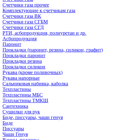
Счетчики газа прочее
Комплектующие к счетчикам газа
Счетчики газа ВК
Счетчики газа СГБМ
Счетчики газа СГД
РТИ, асбопродукция, полиуретан и др.
Асбопродукция
Паронит
Прокладки (паронит, резина, силикон, графит)
Прокладки паронит
Прокладки резина
Прокладки силикон
Рукава (кроме поливочных)
Рукава напорные
Сальниковая набивка, каболка
Техпластины
Техпластины МБС
Техпластины ТМКЩ
Сантехника
Сушилки для рук
Биде, писсуары, чаши генуя
Биде
Писсуары
Чаши Генуя
Ванны, поддоны