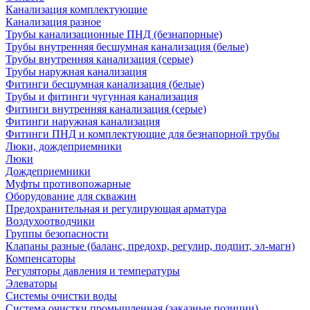
Канализация комплектующие
Канализация разное
Трубы канализационные ПНД (безнапорные)
Трубы внутренняя бесшумная канализация (белые)
Трубы внутренняя канализация (серые)
Трубы наружная канализация
Фитинги бесшумная канализация (белые)
Трубы и фитинги чугунная канализация
Фитинги внутренняя канализация (серые)
Фитинги наружная канализация
Фитинги ПНД и комплектующие для безнапорной трубы
Люки, дождеприемники
Люки
Дождеприемники
Муфты противопожарные
Оборудование для скважин
Предохранительная и регулирующая арматура
Воздухоотводчики
Группы безопасности
Клапаны разные (баланс, предохр, регулир, подпит, эл-магн)
Компенсаторы
Регуляторы давления и температуры
Элеваторы
Системы очистки воды
Система очистки промышленная (заказные позиции)