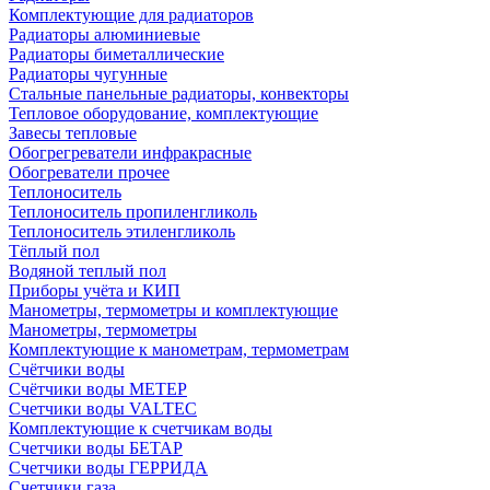
Комплектующие для радиаторов
Радиаторы алюминиевые
Радиаторы биметаллические
Радиаторы чугунные
Стальные панельные радиаторы, конвекторы
Тепловое оборудование, комплектующие
Завесы тепловые
Обогрегреватели инфракрасные
Обогреватели прочее
Теплоноситель
Теплоноситель пропиленгликоль
Теплоноситель этиленгликоль
Тёплый пол
Водяной теплый пол
Приборы учёта и КИП
Манометры, термометры и комплектующие
Манометры, термометры
Комплектующие к манометрам, термометрам
Счётчики воды
Счётчики воды МЕТЕР
Счетчики воды VALTEC
Комплектующие к счетчикам воды
Счетчики воды БЕТАР
Счетчики воды ГЕРРИДА
Счетчики газа