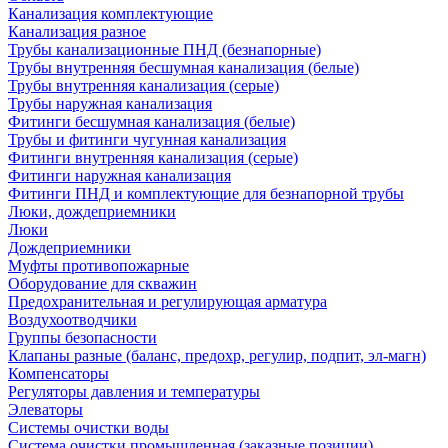
Канализация комплектующие
Канализация разное
Трубы канализационные ПНД (безнапорные)
Трубы внутренняя бесшумная канализация (белые)
Трубы внутренняя канализация (серые)
Трубы наружная канализация
Фитинги бесшумная канализация (белые)
Трубы и фитинги чугунная канализация
Фитинги внутренняя канализация (серые)
Фитинги наружная канализация
Фитинги ПНД и комплектующие для безнапорной трубы
Люки, дождеприемники
Люки
Дождеприемники
Муфты противопожарные
Оборудование для скважин
Предохранительная и регулирующая арматура
Воздухоотводчики
Группы безопасности
Клапаны разные (баланс, предохр, регулир, подпит, эл-магн)
Компенсаторы
Регуляторы давления и температуры
Элеваторы
Системы очистки воды
Система очистки промышленная (заказные позиции)