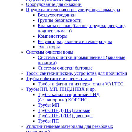
Оборудование для скважин
Предохранительная и регулирующая арматура
Воздухоотводчики
Группы безопасности
Клапаны разные (баланс, предохр, регулир,
подпит, эл-магн)
Компенсаторы
Регуляторы давления и температуры
Элеваторы
Системы очистки воды
Система очистки промышленная (заказные
позиции)
Системы очистки бытовые
Тросы сантехнические, устройства для прочистки
Трубы и фитинги из нерж. стали
Трубы и фитинги из нерж. стали VALTEC
Трубы ПП, МП, ПНД,НПВХ и др.
Трубы канализационные ПНД
(безнапорные) КОРСИС
Трубы МП
Трубы ПНД (ПЭ) газовые
Трубы ПНД (ПЭ) для воды
Трубы ПП
Уплотнительные материалы для резьбовых
соединений