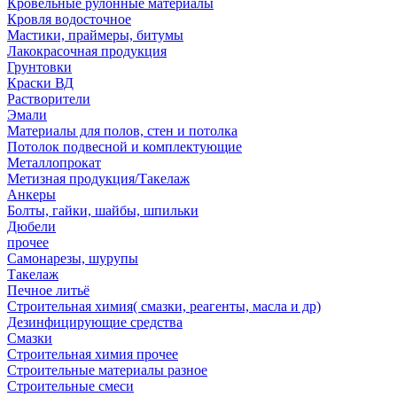
Кровельные рулонные материалы
Кровля водосточное
Мастики, праймеры, битумы
Лакокрасочная продукция
Грунтовки
Краски ВД
Растворители
Эмали
Материалы для полов, стен и потолка
Потолок подвесной и комплектующие
Металлопрокат
Метизная продукция/Такелаж
Анкеры
Болты, гайки, шайбы, шпильки
Дюбели
прочее
Самонарезы, шурупы
Такелаж
Печное литьё
Строительная химия( смазки, реагенты, масла и др)
Дезинфицирующие средства
Смазки
Строительная химия прочее
Строительные материалы разное
Строительные смеси