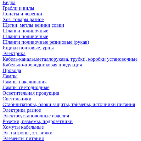
Вёдра
Грабли и вилы
Лопаты и черенки
Хоз. товары разное
Щетки, метлы,веники,совки
Шланги поливочные
Шланги поливочные
Шланги поливочные резиновые (рукав)
Ящики почтовые, урны
Электрика
Кабель-каналы,металлорукава, трубки, коробки установочные
Кабельно-проводниковая продукция
Провода
Лампы
Лампы накаливания
Лампы светодиодные
Осветительная продукция
Светильники
Стабилизаторы, блоки защиты, таймеры, источники питания
Электрика разное
Электроустановочные изделия
Розетки, разъемы, подрозетники
Хомуты кабельные
Эл. патроны, эл. вилки
Элементы питания