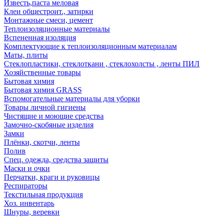
Известь,паста меловая
Клеи общестроит., затирки
Монтажные смеси, цемент
Теплоизоляционные материалы
Вспененная изоляция
Комплектующие к теплоизоляционным материалам
Маты, плиты
Стеклопластики, стеклоткани , стеклохолсты , ленты ПИЛ
Хозяйственные товары
Бытовая химия
Бытовая химия GRASS
Вспомогательные материалы для уборки
Товары личной гигиены
Чистящие и моющие средства
Замочно-скобяные изделия
Замки
Плёнки, скотчи, ленты
Полив
Спец. одежда, средства защиты
Маски и очки
Перчатки, краги и руковицы
Респираторы
Текстильная продукция
Хоз. инвентарь
Шнуры, веревки