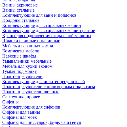
Ванны акриловые
Ванны стальные
Комплектующие для ванн и поддонов
Поддоны стальные
Комплектующие для стиральных машин
Комплектующие для стиральных машин разное
Краны для подключения стиральной машины
Шланги сливные и наливные
Мебель для ванных комнат
Комплекты мебели
Навесные шкафы
Умывальники мебельные
Мебель для кухни эконом
Тумбы под мойку
Полотенцесушители
Комплектующие для полотенцесушителей
Полотенцесушители с полимерным покрытием
Полотенцесушители шовные
Сантехника прочее
Сифоны
Комплектующие для сифонов
Сифоны для ванны
Сифоны для моек
Сифоны для писсуаров, биде, чаш генуя