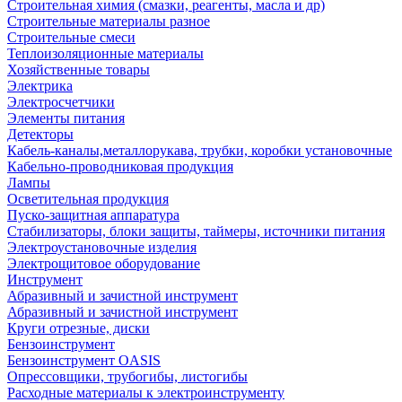
Строительная химия (смазки, реагенты, масла и др)
Строительные материалы разное
Строительные смеси
Теплоизоляционные материалы
Хозяйственные товары
Электрика
Электросчетчики
Элементы питания
Детекторы
Кабель-каналы,металлорукава, трубки, коробки установочные
Кабельно-проводниковая продукция
Лампы
Осветительная продукция
Пуско-защитная аппаратура
Стабилизаторы, блоки защиты, таймеры, источники питания
Электроустановочные изделия
Электрощитовое оборудование
Инструмент
Абразивный и зачистной инструмент
Абразивный и зачистной инструмент
Круги отрезные, диски
Бензоинструмент
Бензоинструмент OASIS
Опрессовщики, трубогибы, листогибы
Расходные материалы к электроинструменту