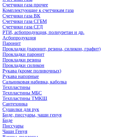
Счетчики газа прочее
Комплектующие к счетчикам газа
Счетчики газа ВК
Счетчики газа СГБМ
Счетчики газа СГД
РТИ, асбопродукция, полиуретан и др.
Асбопродукция
Паронит
Прокладки (паронит, резина, силикон, графит)
Прокладки паронит
Прокладки резина
Прокладки силикон
Рукава (кроме поливочных)
Рукава напорные
Сальниковая набивка, каболка
Техпластины
Техпластины МБС
Техпластины ТМКЩ
Сантехника
Сушилки для рук
Биде, писсуары, чаши генуя
Биде
Писсуары
Чаши Генуя
Ванны, поддоны