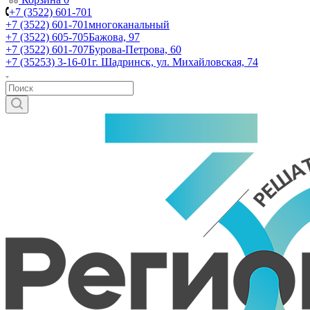
+7 (3522) 601-701
+7 (3522) 601-701
многоканальный
+7 (3522) 605-705
Бажова, 97
+7 (3522) 601-707
Бурова-Петрова, 60
+7 (35253) 3-16-01
г. Шадринск, ул. Михайловская, 74