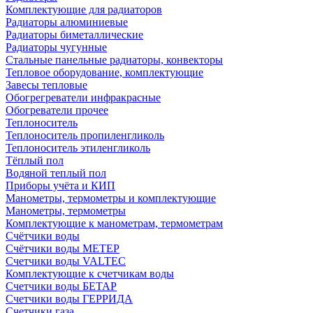
Комплектующие для радиаторов
Радиаторы алюминиевые
Радиаторы биметаллические
Радиаторы чугунные
Стальные панельные радиаторы, конвекторы
Тепловое оборудование, комплектующие
Завесы тепловые
Обогрегреватели инфракрасные
Обогреватели прочее
Теплоноситель
Теплоноситель пропиленгликоль
Теплоноситель этиленгликоль
Тёплый пол
Водяной теплый пол
Приборы учёта и КИП
Манометры, термометры и комплектующие
Манометры, термометры
Комплектующие к манометрам, термометрам
Счётчики воды
Счётчики воды МЕТЕР
Счетчики воды VALTEC
Комплектующие к счетчикам воды
Счетчики воды БЕТАР
Счетчики воды ГЕРРИДА
Счетчики газа