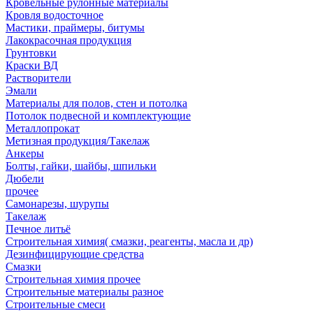
Кровельные рулонные материалы
Кровля водосточное
Мастики, праймеры, битумы
Лакокрасочная продукция
Грунтовки
Краски ВД
Растворители
Эмали
Материалы для полов, стен и потолка
Потолок подвесной и комплектующие
Металлопрокат
Метизная продукция/Такелаж
Анкеры
Болты, гайки, шайбы, шпильки
Дюбели
прочее
Самонарезы, шурупы
Такелаж
Печное литьё
Строительная химия( смазки, реагенты, масла и др)
Дезинфицирующие средства
Смазки
Строительная химия прочее
Строительные материалы разное
Строительные смеси