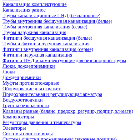
Канализация комплектующие
Канализация разное
Трубы канализационные ПНД (безнапорные)
Трубы внутренняя бесшумная канализация (белые)
Трубы внутренняя канализация (серые)
Трубы наружная канализация
Фитинги бесшумная канализация (белые)
Трубы и фитинги чугунная канализация
Фитинги внутренняя канализация (серые)
Фитинги наружная канализация
Фитинги ПНД и комплектующие для безнапорной трубы
Люки, дождеприемники
Люки
Дождеприемники
Муфты противопожарные
Оборудование для скважин
Предохранительная и регулирующая арматура
Воздухоотводчики
Группы безопасности
Клапаны разные (баланс, предохр, регулир, подпит, эл-магн)
Компенсаторы
Регуляторы давления и температуры
Элеваторы
Системы очистки воды
Система очистки промышленная (заказные позиции)