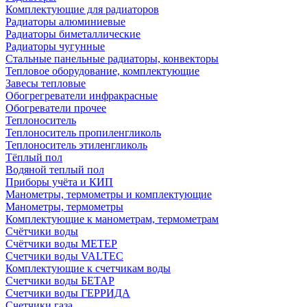
Комплектующие для радиаторов
Радиаторы алюминиевые
Радиаторы биметаллические
Радиаторы чугунные
Стальные панельные радиаторы, конвекторы
Тепловое оборудование, комплектующие
Завесы тепловые
Обогрегреватели инфракрасные
Обогреватели прочее
Теплоноситель
Теплоноситель пропиленгликоль
Теплоноситель этиленгликоль
Тёплый пол
Водяной теплый пол
Приборы учёта и КИП
Манометры, термометры и комплектующие
Манометры, термометры
Комплектующие к манометрам, термометрам
Счётчики воды
Счётчики воды МЕТЕР
Счетчики воды VALTEC
Комплектующие к счетчикам воды
Счетчики воды БЕТАР
Счетчики воды ГЕРРИДА
Счетчики газа