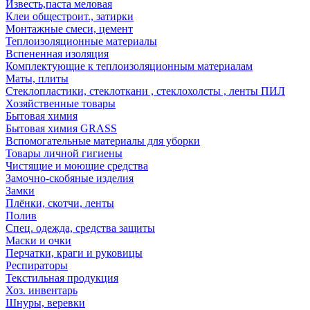
Известь,паста меловая
Клеи общестроит., затирки
Монтажные смеси, цемент
Теплоизоляционные материалы
Вспененная изоляция
Комплектующие к теплоизоляционным материалам
Маты, плиты
Стеклопластики, стеклоткани , стеклохолсты , ленты ПИЛ
Хозяйственные товары
Бытовая химия
Бытовая химия GRASS
Вспомогательные материалы для уборки
Товары личной гигиены
Чистящие и моющие средства
Замочно-скобяные изделия
Замки
Плёнки, скотчи, ленты
Полив
Спец. одежда, средства защиты
Маски и очки
Перчатки, краги и руковицы
Респираторы
Текстильная продукция
Хоз. инвентарь
Шнуры, веревки