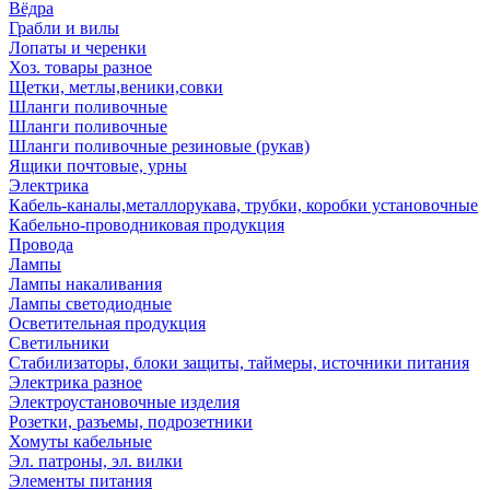
Вёдра
Грабли и вилы
Лопаты и черенки
Хоз. товары разное
Щетки, метлы,веники,совки
Шланги поливочные
Шланги поливочные
Шланги поливочные резиновые (рукав)
Ящики почтовые, урны
Электрика
Кабель-каналы,металлорукава, трубки, коробки установочные
Кабельно-проводниковая продукция
Провода
Лампы
Лампы накаливания
Лампы светодиодные
Осветительная продукция
Светильники
Стабилизаторы, блоки защиты, таймеры, источники питания
Электрика разное
Электроустановочные изделия
Розетки, разъемы, подрозетники
Хомуты кабельные
Эл. патроны, эл. вилки
Элементы питания