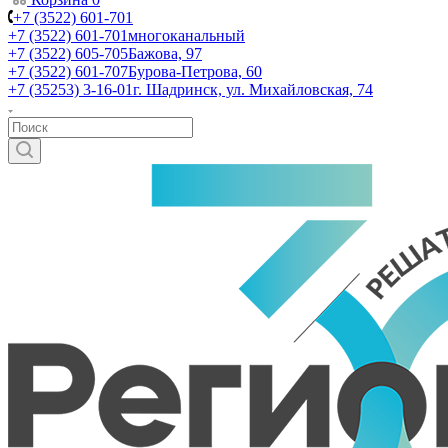
+7 (3522) 601-701
+7 (3522) 601-701
многоканальный
+7 (3522) 605-705
Бажова, 97
+7 (3522) 601-707
Бурова-Петрова, 60
+7 (35253) 3-16-01
г. Шадринск, ул. Михайловская, 74