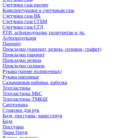
Счетчики газа прочее
Комплектующие к счетчикам газа
Счетчики газа ВК
Счетчики газа СГБМ
Счетчики газа СГД
РТИ, асбопродукция, полиуретан и др.
Асбопродукция
Паронит
Прокладки (паронит, резина, силикон, графит)
Прокладки паронит
Прокладки резина
Прокладки силикон
Рукава (кроме поливочных)
Рукава напорные
Сальниковая набивка, каболка
Техпластины
Техпластины МБС
Техпластины ТМКЩ
Сантехника
Сушилки для рук
Биде, писсуары, чаши генуя
Биде
Писсуары
Чаши Генуя
Ванны, поддоны