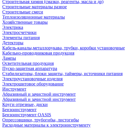
Строительная химия (смазки, реагенты, масла и др)
Строительные материалы разное
Строительные смеси
Теплоизоляционные материалы
Хозяйственные товары
Электрика
Электросчетчики
Элементы питания
Детекторы
Кабель-каналы,металлорукава, трубки, коробки установочные
Кабельно-проводниковая продукция
Лампы
Осветительная продукция
Пуско-защитная аппаратура
Стабилизаторы, блоки защиты, таймеры, источники питания
Электроустановочные изделия
Электрощитовое оборудование
Инструмент
Абразивный и зачистной инструмент
Абразивный и зачистной инструмент
Круги отрезные, диски
Бензоинструмент
Бензоинструмент OASIS
Опрессовщики, трубогибы, листогибы
Расходные материалы к электроинструменту