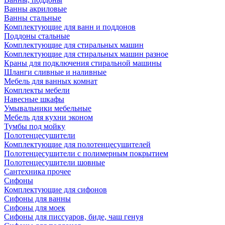
Ванны акриловые
Ванны стальные
Комплектующие для ванн и поддонов
Поддоны стальные
Комплектующие для стиральных машин
Комплектующие для стиральных машин разное
Краны для подключения стиральной машины
Шланги сливные и наливные
Мебель для ванных комнат
Комплекты мебели
Навесные шкафы
Умывальники мебельные
Мебель для кухни эконом
Тумбы под мойку
Полотенцесушители
Комплектующие для полотенцесушителей
Полотенцесушители с полимерным покрытием
Полотенцесушители шовные
Сантехника прочее
Сифоны
Комплектующие для сифонов
Сифоны для ванны
Сифоны для моек
Сифоны для писсуаров, биде, чаш генуя