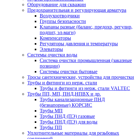
Оборудование для скважин
Предохранительная и регулирующая арматура
Воздухоотводчики
Группы безопасности
Клапаны разные (баланс, предохр, регулир,
подпит, эл-магн)
Компенсаторы
Регуляторы давления и температуры
Элеваторы
Системы очистки воды
Система очистки промышленная (заказные
позиции)
Системы очистки бытовые
Тросы сантехнические, устройства для прочистки
Трубы и фитинги из нерж. стали
Трубы и фитинги из нерж. стали VALTEC
Трубы ПП, МП, ПНД,НПВХ и др.
Трубы канализационные ПНД
(безнапорные) КОРСИС
Трубы МП
Трубы ПНД (ПЭ) газовые
Трубы ПНД (ПЭ) для воды
Трубы ПП
Уплотнительные материалы для резьбовых
соединений