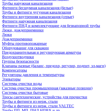
Трубы наружная канализация
Фитинги бесшумная канализация (белые)
Трубы и фитинги чугунная канализация
Фитинги внутренняя канализация (серые)
Фитинги наружная канализация
Фитинги ПНД и комплектующие для безнапорной трубы
Люки, дождеприемники
Люки
Дождеприемники
Муфты противопожарные
Оборудование для скважин
Предохранительная и регулирующая арматура
Воздухоотводчики
Группы безопасности
Клапаны разные (баланс, предохр, регулир, подпит, эл-магн)
Компенсаторы
Регуляторы давления и температуры
Элеваторы
Системы очистки воды
Система очистки промышленная (заказные позиции)
Системы очистки бытовые
Тросы сантехнические, устройства для прочистки
Трубы и фитинги из нерж. стали
Трубы и фитинги из нерж. стали VALTEC
Трубы ПП, МП, ПНД,НПВХ и др.