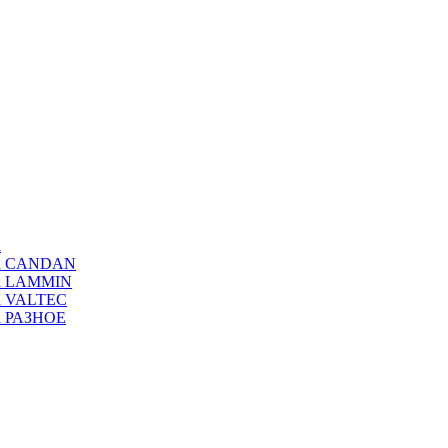
а
ода CANDAN
да LAMMIN
да VALTEC
да РАЗНОЕ