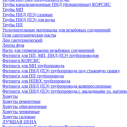
Трубы канализационные ПНД (безнапорные) КОРСИС
Трубы МП
Трубы ПНД (ПЭ) газовые
Трубы ПНД (ПЭ) для воды
Трубы ПП
Уплотнительные материалы для резьбовых соединений
Гели сантехнические,пасты
Лен сантехнический
Ленты фум
Нити для гермеризации резьбовых соединений
Фитинги для ПП, МП, ПНД (ПЭ) трубопроводов
Фитинги КОРСИС
Фитинги для МП трубопровода
Фитинги для ПНД (ПЭ) трубопровода под стыковую сварку
Фитинги для ПП трубопровода
Фитинги для НПВХ трубопровода
Фитинги для ПНД (ПЭ) трубопровода компрессионные
Фитинги для ПНД (ПЭ) трубопровода с закладными эл. нагрев
Хомуты
Хомуты ремонтные
Хомуты обрезиненные
Хомуты червячные
Хомуты силовые
ЛУЧШАЯ ЦЕНА
Водоснабжение/Газоснабжение/Водоотведение