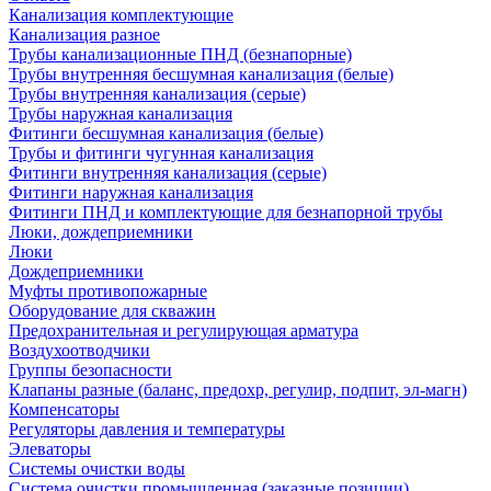
Канализация комплектующие
Канализация разное
Трубы канализационные ПНД (безнапорные)
Трубы внутренняя бесшумная канализация (белые)
Трубы внутренняя канализация (серые)
Трубы наружная канализация
Фитинги бесшумная канализация (белые)
Трубы и фитинги чугунная канализация
Фитинги внутренняя канализация (серые)
Фитинги наружная канализация
Фитинги ПНД и комплектующие для безнапорной трубы
Люки, дождеприемники
Люки
Дождеприемники
Муфты противопожарные
Оборудование для скважин
Предохранительная и регулирующая арматура
Воздухоотводчики
Группы безопасности
Клапаны разные (баланс, предохр, регулир, подпит, эл-магн)
Компенсаторы
Регуляторы давления и температуры
Элеваторы
Системы очистки воды
Система очистки промышленная (заказные позиции)