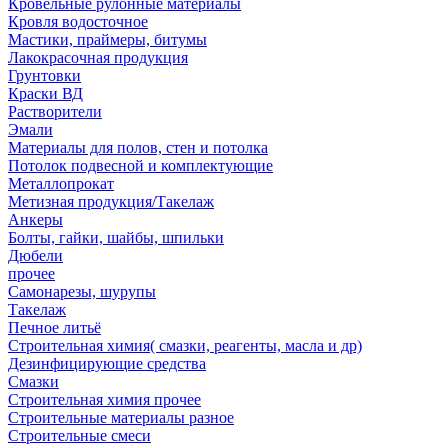
Кровельные рулонные материалы
Кровля водосточное
Мастики, праймеры, битумы
Лакокрасочная продукция
Грунтовки
Краски ВД
Растворители
Эмали
Материалы для полов, стен и потолка
Потолок подвесной и комплектующие
Металлопрокат
Метизная продукция/Такелаж
Анкеры
Болты, гайки, шайбы, шпильки
Дюбели
прочее
Самонарезы, шурупы
Такелаж
Печное литьё
Строительная химия( смазки, реагенты, масла и др)
Дезинфицирующие средства
Смазки
Строительная химия прочее
Строительные материалы разное
Строительные смеси