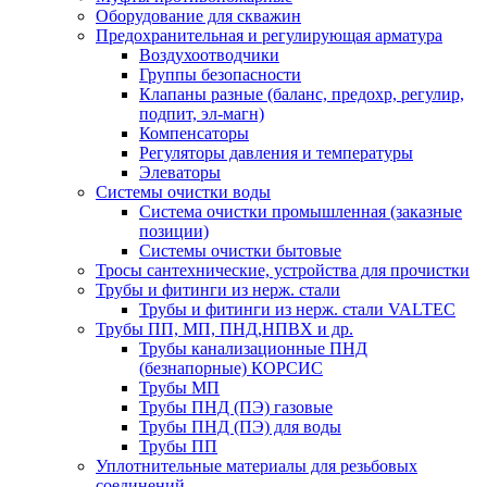
Оборудование для скважин
Предохранительная и регулирующая арматура
Воздухоотводчики
Группы безопасности
Клапаны разные (баланс, предохр, регулир,
подпит, эл-магн)
Компенсаторы
Регуляторы давления и температуры
Элеваторы
Системы очистки воды
Система очистки промышленная (заказные
позиции)
Системы очистки бытовые
Тросы сантехнические, устройства для прочистки
Трубы и фитинги из нерж. стали
Трубы и фитинги из нерж. стали VALTEC
Трубы ПП, МП, ПНД,НПВХ и др.
Трубы канализационные ПНД
(безнапорные) КОРСИС
Трубы МП
Трубы ПНД (ПЭ) газовые
Трубы ПНД (ПЭ) для воды
Трубы ПП
Уплотнительные материалы для резьбовых
соединений