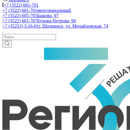
+7 (3522) 601-701
+7 (3522) 601-701
многоканальный
+7 (3522) 605-705
Бажова, 97
+7 (3522) 601-707
Бурова-Петрова, 60
+7 (35253) 3-16-01
г. Шадринск, ул. Михайловская, 74