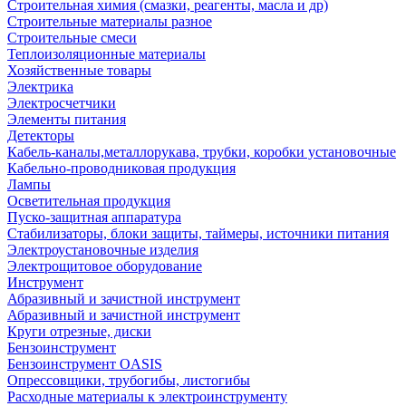
Строительная химия (смазки, реагенты, масла и др)
Строительные материалы разное
Строительные смеси
Теплоизоляционные материалы
Хозяйственные товары
Электрика
Электросчетчики
Элементы питания
Детекторы
Кабель-каналы,металлорукава, трубки, коробки установочные
Кабельно-проводниковая продукция
Лампы
Осветительная продукция
Пуско-защитная аппаратура
Стабилизаторы, блоки защиты, таймеры, источники питания
Электроустановочные изделия
Электрощитовое оборудование
Инструмент
Абразивный и зачистной инструмент
Абразивный и зачистной инструмент
Круги отрезные, диски
Бензоинструмент
Бензоинструмент OASIS
Опрессовщики, трубогибы, листогибы
Расходные материалы к электроинструменту