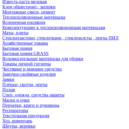
Известь,паста меловая
Клеи общестроит., затирки
Монтажные смеси, цемент
Теплоизоляционные материалы
Вспененная изоляция
Комплектующие к теплоизоляционным материалам
Маты, плиты
Стеклопластики, стеклоткани , стеклохолсты , ленты ПИЛ
Хозяйственные товары
Бытовая химия
Бытовая химия GRASS
Вспомогательные материалы для уборки
Товары личной гигиены
Чистящие и моющие средства
Замочно-скобяные изделия
Замки
Плёнки, скотчи, ленты
Полив
Спец. одежда, средства защиты
Маски и очки
Перчатки, краги и руковицы
Респираторы
Текстильная продукция
Хоз. инвентарь
Шнуры, веревки