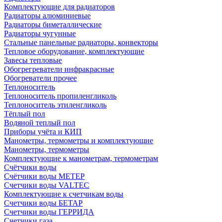
Комплектующие для радиаторов
Радиаторы алюминиевые
Радиаторы биметаллические
Радиаторы чугунные
Стальные панельные радиаторы, конвекторы
Тепловое оборудование, комплектующие
Завесы тепловые
Обогрегреватели инфракрасные
Обогреватели прочее
Теплоноситель
Теплоноситель пропиленгликоль
Теплоноситель этиленгликоль
Тёплый пол
Водяной теплый пол
Приборы учёта и КИП
Манометры, термометры и комплектующие
Манометры, термометры
Комплектующие к манометрам, термометрам
Счётчики воды
Счётчики воды МЕТЕР
Счетчики воды VALTEC
Комплектующие к счетчикам воды
Счетчики воды БЕТАР
Счетчики воды ГЕРРИДА
Счетчики газа