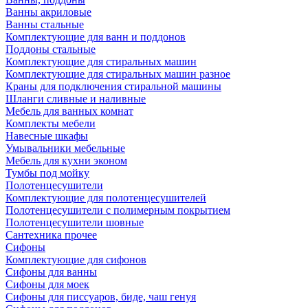
Ванны акриловые
Ванны стальные
Комплектующие для ванн и поддонов
Поддоны стальные
Комплектующие для стиральных машин
Комплектующие для стиральных машин разное
Краны для подключения стиральной машины
Шланги сливные и наливные
Мебель для ванных комнат
Комплекты мебели
Навесные шкафы
Умывальники мебельные
Мебель для кухни эконом
Тумбы под мойку
Полотенцесушители
Комплектующие для полотенцесушителей
Полотенцесушители с полимерным покрытием
Полотенцесушители шовные
Сантехника прочее
Сифоны
Комплектующие для сифонов
Сифоны для ванны
Сифоны для моек
Сифоны для писсуаров, биде, чаш генуя