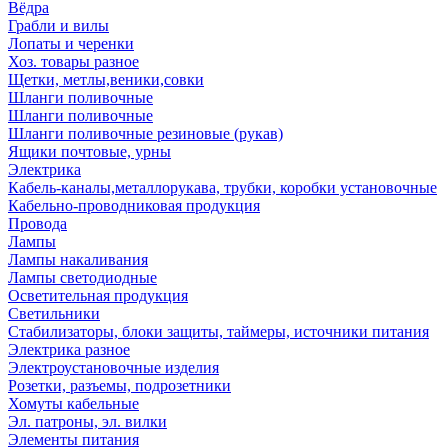
Вёдра
Грабли и вилы
Лопаты и черенки
Хоз. товары разное
Щетки, метлы,веники,совки
Шланги поливочные
Шланги поливочные
Шланги поливочные резиновые (рукав)
Ящики почтовые, урны
Электрика
Кабель-каналы,металлорукава, трубки, коробки установочные
Кабельно-проводниковая продукция
Провода
Лампы
Лампы накаливания
Лампы светодиодные
Осветительная продукция
Светильники
Стабилизаторы, блоки защиты, таймеры, источники питания
Электрика разное
Электроустановочные изделия
Розетки, разъемы, подрозетники
Хомуты кабельные
Эл. патроны, эл. вилки
Элементы питания