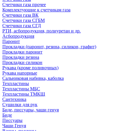
Счетчики газа прочее
Комплектующие к счетчикам газа
Счетчики газа ВК
Счетчики газа СГБМ
Счетчики газа СГД
РТИ, асбопродукция, полиуретан и др.
Асбопродукция
Паронит
Прокладки (паронит, резина, силикон, графит)
Прокладки паронит
Прокладки резина
Прокладки силикон
Рукава (кроме поливочных)
Рукава напорные
Сальниковая набивка, каболка
Техпластины
Техпластины МБС
Техпластины ТМКЩ
Сантехника
Сушилки для рук
Биде, писсуары, чаши генуя
Биде
Писсуары
Чаши Генуя
Ванны, поддоны