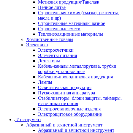
Метизная продукция/Такелаж
Печное литьё
Строительная химия (смазки, реагенты,
масла и др)
Строительные материалы разное
Строительные смеси
Теплоизоляционные материалы
Хозяйственные товары
Электрика
Электросчетчики
Элементы питания
Детекторы
Кабель-каналы,металлорукава, трубки,
коробки установочные
Кабельно-проводниковая продукция
Лампы
Осветительная продукция
Пуско-защитная аппаратура
Стабилизаторы, блоки защиты, таймеры,
источники питания
Электроустановочные изделия
Электрощитовое оборудование
Инструмент
Абразивный и зачистной инструмент
Абразивный и зачистной инструмент