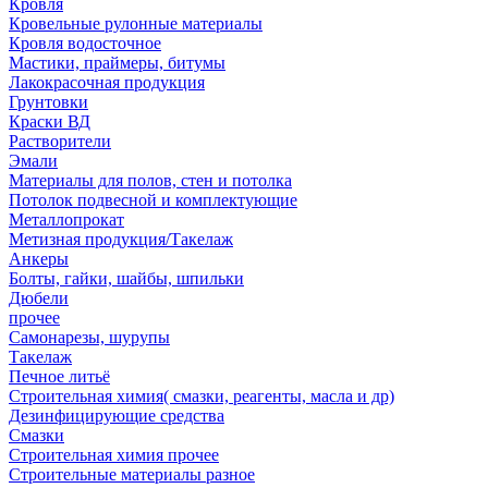
Кровля
Кровельные рулонные материалы
Кровля водосточное
Мастики, праймеры, битумы
Лакокрасочная продукция
Грунтовки
Краски ВД
Растворители
Эмали
Материалы для полов, стен и потолка
Потолок подвесной и комплектующие
Металлопрокат
Метизная продукция/Такелаж
Анкеры
Болты, гайки, шайбы, шпильки
Дюбели
прочее
Самонарезы, шурупы
Такелаж
Печное литьё
Строительная химия( смазки, реагенты, масла и др)
Дезинфицирующие средства
Смазки
Строительная химия прочее
Строительные материалы разное