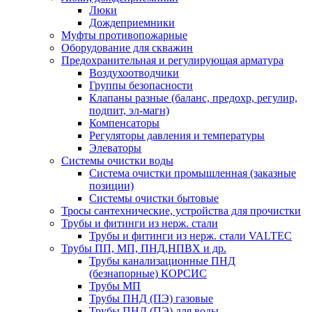
Люки
Дождеприемники
Муфты противопожарные
Оборудование для скважин
Предохранительная и регулирующая арматура
Воздухоотводчики
Группы безопасности
Клапаны разные (баланс, предохр, регулир,
подпит, эл-магн)
Компенсаторы
Регуляторы давления и температуры
Элеваторы
Системы очистки воды
Система очистки промышленная (заказные
позиции)
Системы очистки бытовые
Тросы сантехнические, устройства для прочистки
Трубы и фитинги из нерж. стали
Трубы и фитинги из нерж. стали VALTEC
Трубы ПП, МП, ПНД,НПВХ и др.
Трубы канализационные ПНД
(безнапорные) КОРСИС
Трубы МП
Трубы ПНД (ПЭ) газовые
Трубы ПНД (ПЭ) для воды