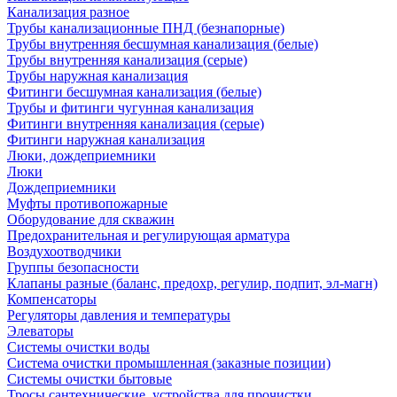
Канализация разное
Трубы канализационные ПНД (безнапорные)
Трубы внутренняя бесшумная канализация (белые)
Трубы внутренняя канализация (серые)
Трубы наружная канализация
Фитинги бесшумная канализация (белые)
Трубы и фитинги чугунная канализация
Фитинги внутренняя канализация (серые)
Фитинги наружная канализация
Люки, дождеприемники
Люки
Дождеприемники
Муфты противопожарные
Оборудование для скважин
Предохранительная и регулирующая арматура
Воздухоотводчики
Группы безопасности
Клапаны разные (баланс, предохр, регулир, подпит, эл-магн)
Компенсаторы
Регуляторы давления и температуры
Элеваторы
Системы очистки воды
Система очистки промышленная (заказные позиции)
Системы очистки бытовые
Тросы сантехнические, устройства для прочистки