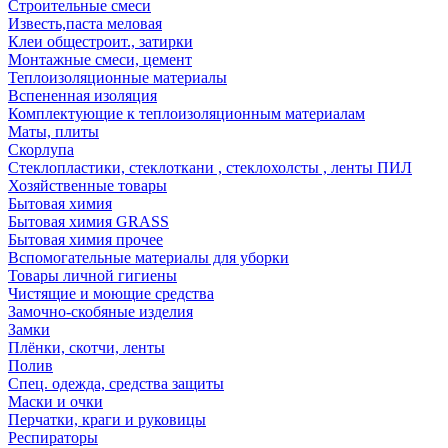
Строительные смеси
Известь,паста меловая
Клеи общестроит., затирки
Монтажные смеси, цемент
Теплоизоляционные материалы
Вспененная изоляция
Комплектующие к теплоизоляционным материалам
Маты, плиты
Скорлупа
Стеклопластики, стеклоткани , стеклохолсты , ленты ПИЛ
Хозяйственные товары
Бытовая химия
Бытовая химия GRASS
Бытовая химия прочее
Вспомогательные материалы для уборки
Товары личной гигиены
Чистящие и моющие средства
Замочно-скобяные изделия
Замки
Плёнки, скотчи, ленты
Полив
Спец. одежда, средства защиты
Маски и очки
Перчатки, краги и руковицы
Респираторы