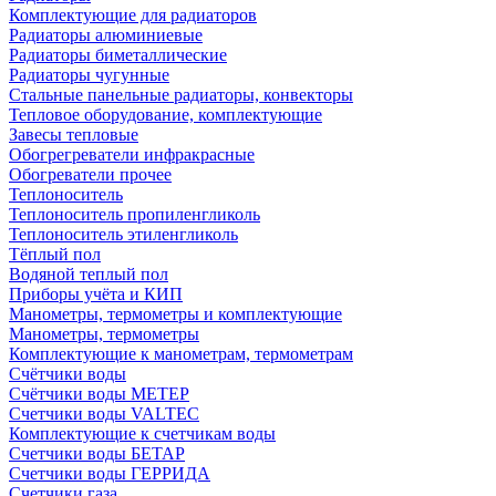
Комплектующие для радиаторов
Радиаторы алюминиевые
Радиаторы биметаллические
Радиаторы чугунные
Стальные панельные радиаторы, конвекторы
Тепловое оборудование, комплектующие
Завесы тепловые
Обогрегреватели инфракрасные
Обогреватели прочее
Теплоноситель
Теплоноситель пропиленгликоль
Теплоноситель этиленгликоль
Тёплый пол
Водяной теплый пол
Приборы учёта и КИП
Манометры, термометры и комплектующие
Манометры, термометры
Комплектующие к манометрам, термометрам
Счётчики воды
Счётчики воды МЕТЕР
Счетчики воды VALTEC
Комплектующие к счетчикам воды
Счетчики воды БЕТАР
Счетчики воды ГЕРРИДА
Счетчики газа