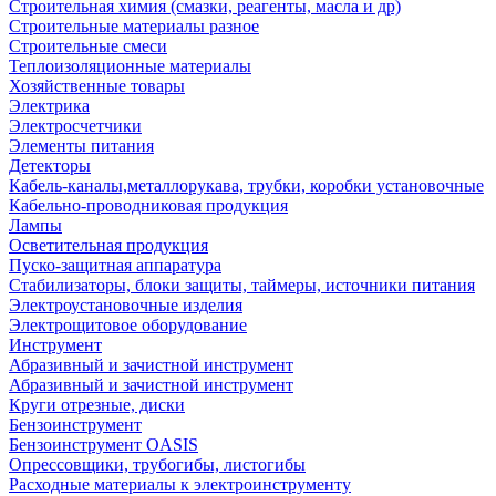
Строительная химия (смазки, реагенты, масла и др)
Строительные материалы разное
Строительные смеси
Теплоизоляционные материалы
Хозяйственные товары
Электрика
Электросчетчики
Элементы питания
Детекторы
Кабель-каналы,металлорукава, трубки, коробки установочные
Кабельно-проводниковая продукция
Лампы
Осветительная продукция
Пуско-защитная аппаратура
Стабилизаторы, блоки защиты, таймеры, источники питания
Электроустановочные изделия
Электрощитовое оборудование
Инструмент
Абразивный и зачистной инструмент
Абразивный и зачистной инструмент
Круги отрезные, диски
Бензоинструмент
Бензоинструмент OASIS
Опрессовщики, трубогибы, листогибы
Расходные материалы к электроинструменту