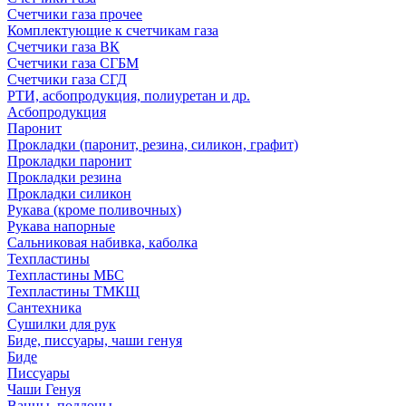
Счетчики газа прочее
Комплектующие к счетчикам газа
Счетчики газа ВК
Счетчики газа СГБМ
Счетчики газа СГД
РТИ, асбопродукция, полиуретан и др.
Асбопродукция
Паронит
Прокладки (паронит, резина, силикон, графит)
Прокладки паронит
Прокладки резина
Прокладки силикон
Рукава (кроме поливочных)
Рукава напорные
Сальниковая набивка, каболка
Техпластины
Техпластины МБС
Техпластины ТМКЩ
Сантехника
Сушилки для рук
Биде, писсуары, чаши генуя
Биде
Писсуары
Чаши Генуя
Ванны, поддоны