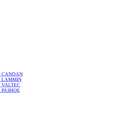
а
ода CANDAN
да LAMMIN
да VALTEC
да РАЗНОЕ