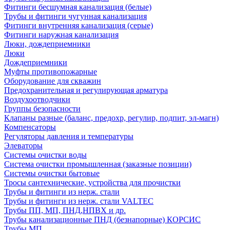
Фитинги бесшумная канализация (белые)
Трубы и фитинги чугунная канализация
Фитинги внутренняя канализация (серые)
Фитинги наружная канализация
Люки, дождеприемники
Люки
Дождеприемники
Муфты противопожарные
Оборудование для скважин
Предохранительная и регулирующая арматура
Воздухоотводчики
Группы безопасности
Клапаны разные (баланс, предохр, регулир, подпит, эл-магн)
Компенсаторы
Регуляторы давления и температуры
Элеваторы
Системы очистки воды
Система очистки промышленная (заказные позиции)
Системы очистки бытовые
Тросы сантехнические, устройства для прочистки
Трубы и фитинги из нерж. стали
Трубы и фитинги из нерж. стали VALTEC
Трубы ПП, МП, ПНД,НПВХ и др.
Трубы канализационные ПНД (безнапорные) КОРСИС
Трубы МП