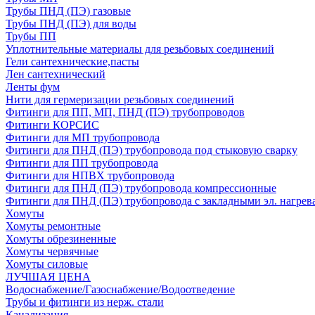
Трубы ПНД (ПЭ) газовые
Трубы ПНД (ПЭ) для воды
Трубы ПП
Уплотнительные материалы для резьбовых соединений
Гели сантехнические,пасты
Лен сантехнический
Ленты фум
Нити для гермеризации резьбовых соединений
Фитинги для ПП, МП, ПНД (ПЭ) трубопроводов
Фитинги КОРСИС
Фитинги для МП трубопровода
Фитинги для ПНД (ПЭ) трубопровода под стыковую сварку
Фитинги для ПП трубопровода
Фитинги для НПВХ трубопровода
Фитинги для ПНД (ПЭ) трубопровода компрессионные
Фитинги для ПНД (ПЭ) трубопровода с закладными эл. нагрев
Хомуты
Хомуты ремонтные
Хомуты обрезиненные
Хомуты червячные
Хомуты силовые
ЛУЧШАЯ ЦЕНА
Водоснабжение/Газоснабжение/Водоотведение
Трубы и фитинги из нерж. стали
Канализация