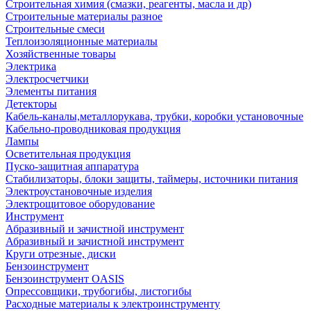
Строительная химия (смазки, реагенты, масла и др)
Строительные материалы разное
Строительные смеси
Теплоизоляционные материалы
Хозяйственные товары
Электрика
Электросчетчики
Элементы питания
Детекторы
Кабель-каналы,металлорукава, трубки, коробки установочные
Кабельно-проводниковая продукция
Лампы
Осветительная продукция
Пуско-защитная аппаратура
Стабилизаторы, блоки защиты, таймеры, источники питания
Электроустановочные изделия
Электрощитовое оборудование
Инструмент
Абразивный и зачистной инструмент
Абразивный и зачистной инструмент
Круги отрезные, диски
Бензоинструмент
Бензоинструмент OASIS
Опрессовщики, трубогибы, листогибы
Расходные материалы к электроинструменту