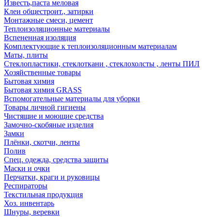
Известь,паста меловая
Клеи общестроит., затирки
Монтажные смеси, цемент
Теплоизоляционные материалы
Вспененная изоляция
Комплектующие к теплоизоляционным материалам
Маты, плиты
Стеклопластики, стеклоткани , стеклохолсты , ленты ПИЛ
Хозяйственные товары
Бытовая химия
Бытовая химия GRASS
Вспомогательные материалы для уборки
Товары личной гигиены
Чистящие и моющие средства
Замочно-скобяные изделия
Замки
Плёнки, скотчи, ленты
Полив
Спец. одежда, средства защиты
Маски и очки
Перчатки, краги и руковицы
Респираторы
Текстильная продукция
Хоз. инвентарь
Шнуры, веревки