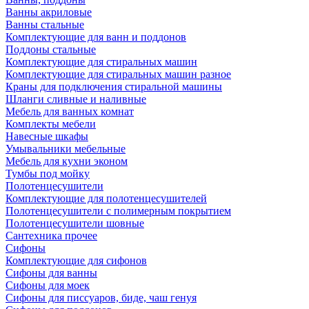
Ванны акриловые
Ванны стальные
Комплектующие для ванн и поддонов
Поддоны стальные
Комплектующие для стиральных машин
Комплектующие для стиральных машин разное
Краны для подключения стиральной машины
Шланги сливные и наливные
Мебель для ванных комнат
Комплекты мебели
Навесные шкафы
Умывальники мебельные
Мебель для кухни эконом
Тумбы под мойку
Полотенцесушители
Комплектующие для полотенцесушителей
Полотенцесушители с полимерным покрытием
Полотенцесушители шовные
Сантехника прочее
Сифоны
Комплектующие для сифонов
Сифоны для ванны
Сифоны для моек
Сифоны для писсуаров, биде, чаш генуя