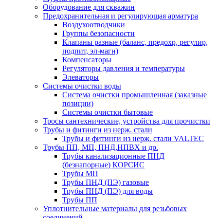
Оборудование для скважин
Предохранительная и регулирующая арматура
Воздухоотводчики
Группы безопасности
Клапаны разные (баланс, предохр, регулир,
подпит, эл-магн)
Компенсаторы
Регуляторы давления и температуры
Элеваторы
Системы очистки воды
Система очистки промышленная (заказные
позиции)
Системы очистки бытовые
Тросы сантехнические, устройства для прочистки
Трубы и фитинги из нерж. стали
Трубы и фитинги из нерж. стали VALTEC
Трубы ПП, МП, ПНД,НПВХ и др.
Трубы канализационные ПНД
(безнапорные) КОРСИС
Трубы МП
Трубы ПНД (ПЭ) газовые
Трубы ПНД (ПЭ) для воды
Трубы ПП
Уплотнительные материалы для резьбовых
соединений