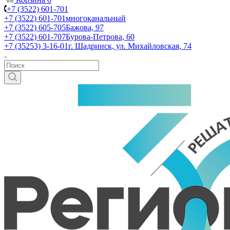
+7 (3522) 601-701
+7 (3522) 601-701
многоканальный
+7 (3522) 605-705
Бажова, 97
+7 (3522) 601-707
Бурова-Петрова, 60
+7 (35253) 3-16-01
г. Шадринск, ул. Михайловская, 74