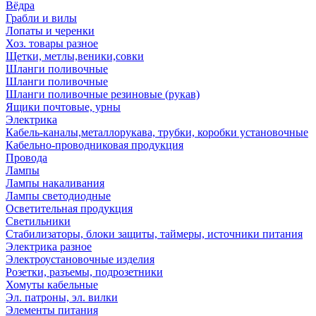
Вёдра
Грабли и вилы
Лопаты и черенки
Хоз. товары разное
Щетки, метлы,веники,совки
Шланги поливочные
Шланги поливочные
Шланги поливочные резиновые (рукав)
Ящики почтовые, урны
Электрика
Кабель-каналы,металлорукава, трубки, коробки установочные
Кабельно-проводниковая продукция
Провода
Лампы
Лампы накаливания
Лампы светодиодные
Осветительная продукция
Светильники
Стабилизаторы, блоки защиты, таймеры, источники питания
Электрика разное
Электроустановочные изделия
Розетки, разъемы, подрозетники
Хомуты кабельные
Эл. патроны, эл. вилки
Элементы питания