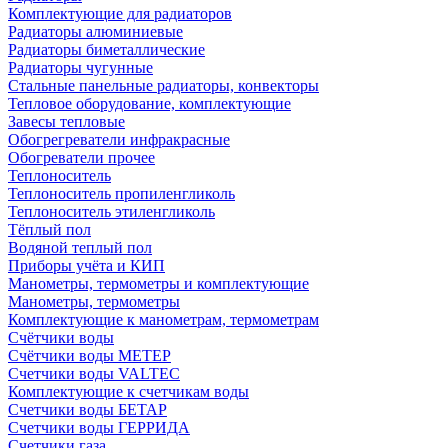
Комплектующие для радиаторов
Радиаторы алюминиевые
Радиаторы биметаллические
Радиаторы чугунные
Стальные панельные радиаторы, конвекторы
Тепловое оборудование, комплектующие
Завесы тепловые
Обогрегреватели инфракрасные
Обогреватели прочее
Теплоноситель
Теплоноситель пропиленгликоль
Теплоноситель этиленгликоль
Тёплый пол
Водяной теплый пол
Приборы учёта и КИП
Манометры, термометры и комплектующие
Манометры, термометры
Комплектующие к манометрам, термометрам
Счётчики воды
Счётчики воды МЕТЕР
Счетчики воды VALTEC
Комплектующие к счетчикам воды
Счетчики воды БЕТАР
Счетчики воды ГЕРРИДА
Счетчики газа