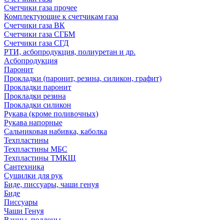
Счетчики газа прочее
Комплектующие к счетчикам газа
Счетчики газа ВК
Счетчики газа СГБМ
Счетчики газа СГД
РТИ, асбопродукция, полиуретан и др.
Асбопродукция
Паронит
Прокладки (паронит, резина, силикон, графит)
Прокладки паронит
Прокладки резина
Прокладки силикон
Рукава (кроме поливочных)
Рукава напорные
Сальниковая набивка, каболка
Техпластины
Техпластины МБС
Техпластины ТМКЩ
Сантехника
Сушилки для рук
Биде, писсуары, чаши генуя
Биде
Писсуары
Чаши Генуя
Ванны, поддоны