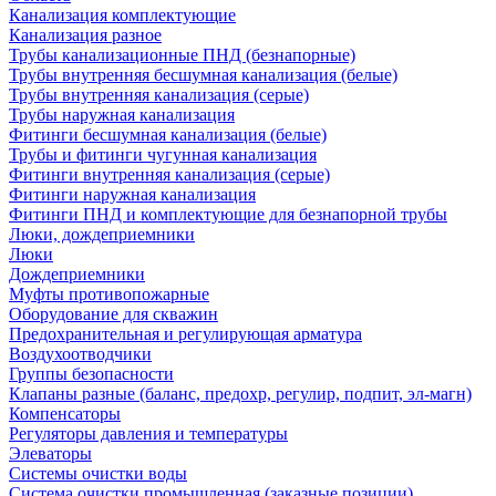
Канализация комплектующие
Канализация разное
Трубы канализационные ПНД (безнапорные)
Трубы внутренняя бесшумная канализация (белые)
Трубы внутренняя канализация (серые)
Трубы наружная канализация
Фитинги бесшумная канализация (белые)
Трубы и фитинги чугунная канализация
Фитинги внутренняя канализация (серые)
Фитинги наружная канализация
Фитинги ПНД и комплектующие для безнапорной трубы
Люки, дождеприемники
Люки
Дождеприемники
Муфты противопожарные
Оборудование для скважин
Предохранительная и регулирующая арматура
Воздухоотводчики
Группы безопасности
Клапаны разные (баланс, предохр, регулир, подпит, эл-магн)
Компенсаторы
Регуляторы давления и температуры
Элеваторы
Системы очистки воды
Система очистки промышленная (заказные позиции)