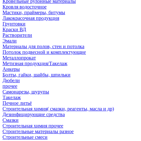
Кровельные рулонные материалы
Кровля водосточное
Мастики, праймеры, битумы
Лакокрасочная продукция
Грунтовки
Краски ВД
Растворители
Эмали
Материалы для полов, стен и потолка
Потолок подвесной и комплектующие
Металлопрокат
Метизная продукция/Такелаж
Анкеры
Болты, гайки, шайбы, шпильки
Дюбели
прочее
Самонарезы, шурупы
Такелаж
Печное литьё
Строительная химия( смазки, реагенты, масла и др)
Дезинфицирующие средства
Смазки
Строительная химия прочее
Строительные материалы разное
Строительные смеси