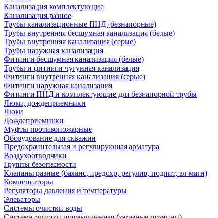
Канализация комплектующие
Канализация разное
Трубы канализационные ПНД (безнапорные)
Трубы внутренняя бесшумная канализация (белые)
Трубы внутренняя канализация (серые)
Трубы наружная канализация
Фитинги бесшумная канализация (белые)
Трубы и фитинги чугунная канализация
Фитинги внутренняя канализация (серые)
Фитинги наружная канализация
Фитинги ПНД и комплектующие для безнапорной трубы
Люки, дождеприемники
Люки
Дождеприемники
Муфты противопожарные
Оборудование для скважин
Предохранительная и регулирующая арматура
Воздухоотводчики
Группы безопасности
Клапаны разные (баланс, предохр, регулир, подпит, эл-магн)
Компенсаторы
Регуляторы давления и температуры
Элеваторы
Системы очистки воды
Система очистки промышленная (заказные позиции)