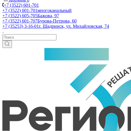
+7 (3522) 601-701
+7 (3522) 601-701
многоканальный
+7 (3522) 605-705
Бажова, 97
+7 (3522) 601-707
Бурова-Петрова, 60
+7 (35253) 3-16-01
г. Шадринск, ул. Михайловская, 74