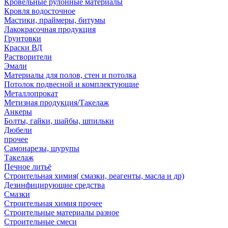
Кровельные рулонные материалы
Кровля водосточное
Мастики, праймеры, битумы
Лакокрасочная продукция
Грунтовки
Краски ВД
Растворители
Эмали
Материалы для полов, стен и потолка
Потолок подвесной и комплектующие
Металлопрокат
Метизная продукция/Такелаж
Анкеры
Болты, гайки, шайбы, шпильки
Дюбели
прочее
Самонарезы, шурупы
Такелаж
Печное литьё
Строительная химия( смазки, реагенты, масла и др)
Дезинфицирующие средства
Смазки
Строительная химия прочее
Строительные материалы разное
Строительные смеси