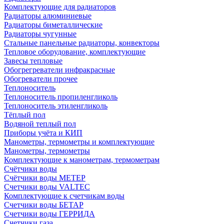
Комплектующие для радиаторов
Радиаторы алюминиевые
Радиаторы биметаллические
Радиаторы чугунные
Стальные панельные радиаторы, конвекторы
Тепловое оборудование, комплектующие
Завесы тепловые
Обогрегреватели инфракрасные
Обогреватели прочее
Теплоноситель
Теплоноситель пропиленгликоль
Теплоноситель этиленгликоль
Тёплый пол
Водяной теплый пол
Приборы учёта и КИП
Манометры, термометры и комплектующие
Манометры, термометры
Комплектующие к манометрам, термометрам
Счётчики воды
Счётчики воды МЕТЕР
Счетчики воды VALTEC
Комплектующие к счетчикам воды
Счетчики воды БЕТАР
Счетчики воды ГЕРРИДА
Счетчики газа