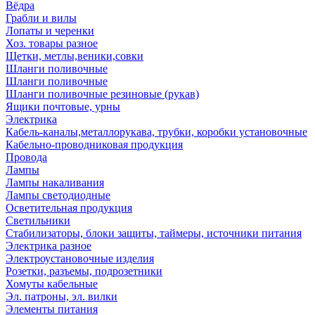
Вёдра
Грабли и вилы
Лопаты и черенки
Хоз. товары разное
Щетки, метлы,веники,совки
Шланги поливочные
Шланги поливочные
Шланги поливочные резиновые (рукав)
Ящики почтовые, урны
Электрика
Кабель-каналы,металлорукава, трубки, коробки установочные
Кабельно-проводниковая продукция
Провода
Лампы
Лампы накаливания
Лампы светодиодные
Осветительная продукция
Светильники
Стабилизаторы, блоки защиты, таймеры, источники питания
Электрика разное
Электроустановочные изделия
Розетки, разъемы, подрозетники
Хомуты кабельные
Эл. патроны, эл. вилки
Элементы питания