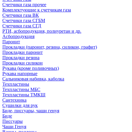
Счетчики газа прочее
Комплектующие к счетчикам газа
Счетчики газа ВК
Счетчики газа СГБМ
Счетчики газа СГД
РТИ, асбопродукция, полиуретан и др.
Асбопродукция
Паронит
Прокладки (паронит, резина, силикон, графит)
Прокладки паронит
Прокладки резина
Прокладки силикон
Рукава (кроме поливочных)
Рукава напорные
Сальниковая набивка, каболка
Техпластины
Техпластины МБС
Техпластины ТМКЩ
Сантехника
Сушилки для рук
Биде, писсуары, чаши генуя
Биде
Писсуары
Чаши Генуя
Ванны, поддоны