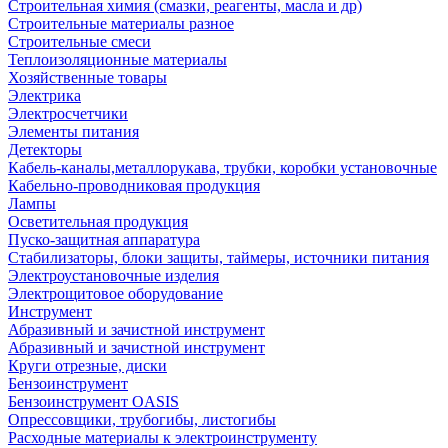
Строительная химия (смазки, реагенты, масла и др)
Строительные материалы разное
Строительные смеси
Теплоизоляционные материалы
Хозяйственные товары
Электрика
Электросчетчики
Элементы питания
Детекторы
Кабель-каналы,металлорукава, трубки, коробки установочные
Кабельно-проводниковая продукция
Лампы
Осветительная продукция
Пуско-защитная аппаратура
Стабилизаторы, блоки защиты, таймеры, источники питания
Электроустановочные изделия
Электрощитовое оборудование
Инструмент
Абразивный и зачистной инструмент
Абразивный и зачистной инструмент
Круги отрезные, диски
Бензоинструмент
Бензоинструмент OASIS
Опрессовщики, трубогибы, листогибы
Расходные материалы к электроинструменту