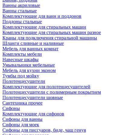
Ванны акриловые
Ванны стальные
Комплектующие для ванн и поддонов
Поддоны стальные
Комплектующие для стиральных машин
Комплектующие для стиральных машин разное
Краны для подключения стиральной машины
Шланги сливные и наливные
Мебель для ванных комнат
Комплекты мебели
Навесные шкафы
Умывальники мебельные
Мебель для кухни эконом
Тумбы под мойку
Полотенцесушители
Комплектующие для полотенцесушителей
Полотенцесушители с полимерным покрытием
Полотенцесушители шовные
Сантехника прочее
Сифоны
Комплектующие для сифонов
Сифоны для ванны
Сифоны для моек
Сифоны для писсуаров, биде, чаш генуя