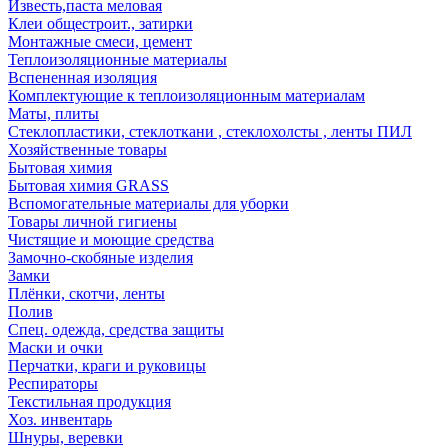
Известь,паста меловая
Клеи общестроит., затирки
Монтажные смеси, цемент
Теплоизоляционные материалы
Вспененная изоляция
Комплектующие к теплоизоляционным материалам
Маты, плиты
Стеклопластики, стеклоткани , стеклохолсты , ленты ПИЛ
Хозяйственные товары
Бытовая химия
Бытовая химия GRASS
Вспомогательные материалы для уборки
Товары личной гигиены
Чистящие и моющие средства
Замочно-скобяные изделия
Замки
Плёнки, скотчи, ленты
Полив
Спец. одежда, средства защиты
Маски и очки
Перчатки, краги и руковицы
Респираторы
Текстильная продукция
Хоз. инвентарь
Шнуры, веревки