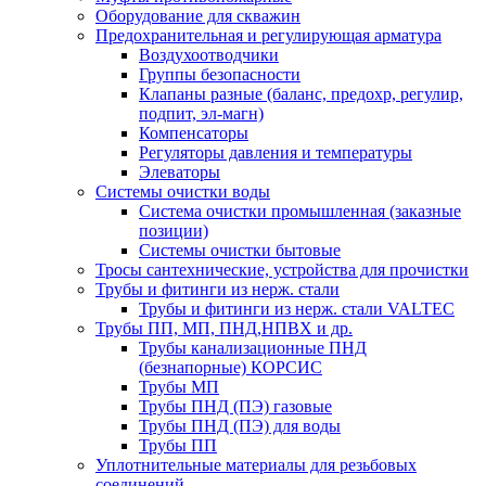
Оборудование для скважин
Предохранительная и регулирующая арматура
Воздухоотводчики
Группы безопасности
Клапаны разные (баланс, предохр, регулир,
подпит, эл-магн)
Компенсаторы
Регуляторы давления и температуры
Элеваторы
Системы очистки воды
Система очистки промышленная (заказные
позиции)
Системы очистки бытовые
Тросы сантехнические, устройства для прочистки
Трубы и фитинги из нерж. стали
Трубы и фитинги из нерж. стали VALTEC
Трубы ПП, МП, ПНД,НПВХ и др.
Трубы канализационные ПНД
(безнапорные) КОРСИС
Трубы МП
Трубы ПНД (ПЭ) газовые
Трубы ПНД (ПЭ) для воды
Трубы ПП
Уплотнительные материалы для резьбовых
соединений