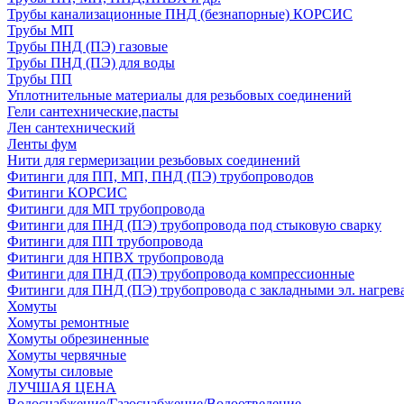
Трубы канализационные ПНД (безнапорные) КОРСИС
Трубы МП
Трубы ПНД (ПЭ) газовые
Трубы ПНД (ПЭ) для воды
Трубы ПП
Уплотнительные материалы для резьбовых соединений
Гели сантехнические,пасты
Лен сантехнический
Ленты фум
Нити для гермеризации резьбовых соединений
Фитинги для ПП, МП, ПНД (ПЭ) трубопроводов
Фитинги КОРСИС
Фитинги для МП трубопровода
Фитинги для ПНД (ПЭ) трубопровода под стыковую сварку
Фитинги для ПП трубопровода
Фитинги для НПВХ трубопровода
Фитинги для ПНД (ПЭ) трубопровода компрессионные
Фитинги для ПНД (ПЭ) трубопровода с закладными эл. нагрев
Хомуты
Хомуты ремонтные
Хомуты обрезиненные
Хомуты червячные
Хомуты силовые
ЛУЧШАЯ ЦЕНА
Водоснабжение/Газоснабжение/Водоотведение