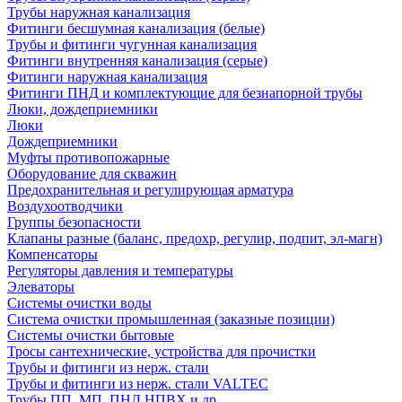
Трубы наружная канализация
Фитинги бесшумная канализация (белые)
Трубы и фитинги чугунная канализация
Фитинги внутренняя канализация (серые)
Фитинги наружная канализация
Фитинги ПНД и комплектующие для безнапорной трубы
Люки, дождеприемники
Люки
Дождеприемники
Муфты противопожарные
Оборудование для скважин
Предохранительная и регулирующая арматура
Воздухоотводчики
Группы безопасности
Клапаны разные (баланс, предохр, регулир, подпит, эл-магн)
Компенсаторы
Регуляторы давления и температуры
Элеваторы
Системы очистки воды
Система очистки промышленная (заказные позиции)
Системы очистки бытовые
Тросы сантехнические, устройства для прочистки
Трубы и фитинги из нерж. стали
Трубы и фитинги из нерж. стали VALTEC
Трубы ПП, МП, ПНД,НПВХ и др.