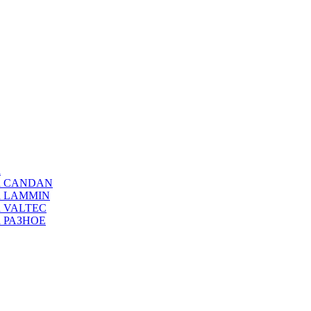
а
ода CANDAN
да LAMMIN
да VALTEC
да РАЗНОЕ