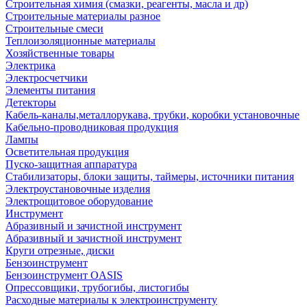
Строительная химия (смазки, реагенты, масла и др)
Строительные материалы разное
Строительные смеси
Теплоизоляционные материалы
Хозяйственные товары
Электрика
Электросчетчики
Элементы питания
Детекторы
Кабель-каналы,металлорукава, трубки, коробки установочные
Кабельно-проводниковая продукция
Лампы
Осветительная продукция
Пуско-защитная аппаратура
Стабилизаторы, блоки защиты, таймеры, источники питания
Электроустановочные изделия
Электрощитовое оборудование
Инструмент
Абразивный и зачистной инструмент
Абразивный и зачистной инструмент
Круги отрезные, диски
Бензоинструмент
Бензоинструмент OASIS
Опрессовщики, трубогибы, листогибы
Расходные материалы к электроинструменту