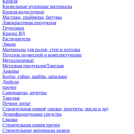
Кровля
Кровельные рулонные материалы
Кровля водосточное
Мастики, праймеры, битумы
Лакокрасочная продукция
Грунтовки
Краски ВД
Растворители
Эмали
Материалы для полов, стен и потолка
Потолок подвесной и комплектующие
Металлопрокат
Метизная продукция/Такелаж
Анкеры
Болты, гайки, шайбы, шпильки
Дюбели
прочее
Самонарезы, шурупы
Такелаж
Печное литьё
Строительная химия( смазки, реагенты, масла и др)
Дезинфицирующие средства
Смазки
Строительная химия прочее
Строительные материалы разное