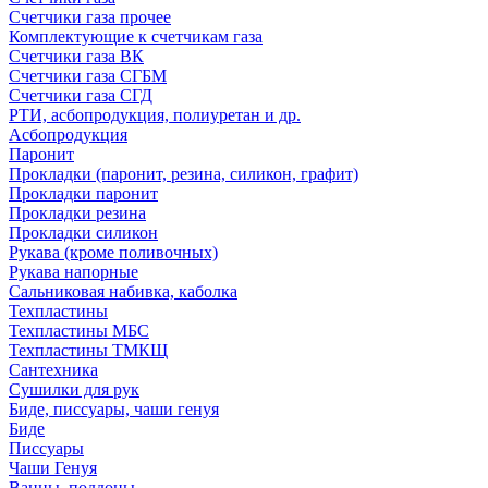
Счетчики газа прочее
Комплектующие к счетчикам газа
Счетчики газа ВК
Счетчики газа СГБМ
Счетчики газа СГД
РТИ, асбопродукция, полиуретан и др.
Асбопродукция
Паронит
Прокладки (паронит, резина, силикон, графит)
Прокладки паронит
Прокладки резина
Прокладки силикон
Рукава (кроме поливочных)
Рукава напорные
Сальниковая набивка, каболка
Техпластины
Техпластины МБС
Техпластины ТМКЩ
Сантехника
Сушилки для рук
Биде, писсуары, чаши генуя
Биде
Писсуары
Чаши Генуя
Ванны, поддоны