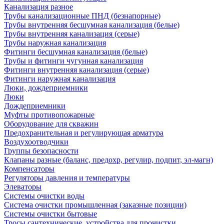
Канализация разное
Трубы канализационные ПНД (безнапорные)
Трубы внутренняя бесшумная канализация (белые)
Трубы внутренняя канализация (серые)
Трубы наружная канализация
Фитинги бесшумная канализация (белые)
Трубы и фитинги чугунная канализация
Фитинги внутренняя канализация (серые)
Фитинги наружная канализация
Люки, дождеприемники
Люки
Дождеприемники
Муфты противопожарные
Оборудование для скважин
Предохранительная и регулирующая арматура
Воздухоотводчики
Группы безопасности
Клапаны разные (баланс, предохр, регулир, подпит, эл-магн)
Компенсаторы
Регуляторы давления и температуры
Элеваторы
Системы очистки воды
Система очистки промышленная (заказные позиции)
Системы очистки бытовые
Тросы сантехнические, устройства для прочистки