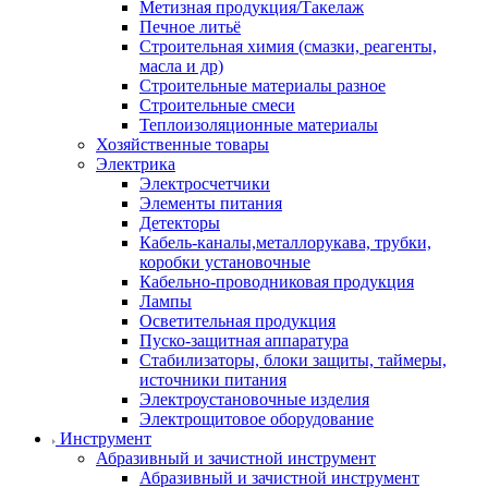
Метизная продукция/Такелаж
Печное литьё
Строительная химия (смазки, реагенты,
масла и др)
Строительные материалы разное
Строительные смеси
Теплоизоляционные материалы
Хозяйственные товары
Электрика
Электросчетчики
Элементы питания
Детекторы
Кабель-каналы,металлорукава, трубки,
коробки установочные
Кабельно-проводниковая продукция
Лампы
Осветительная продукция
Пуско-защитная аппаратура
Стабилизаторы, блоки защиты, таймеры,
источники питания
Электроустановочные изделия
Электрощитовое оборудование
Инструмент
Абразивный и зачистной инструмент
Абразивный и зачистной инструмент