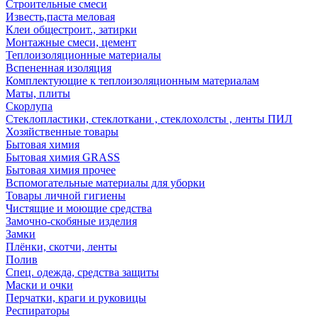
Строительные смеси
Известь,паста меловая
Клеи общестроит., затирки
Монтажные смеси, цемент
Теплоизоляционные материалы
Вспененная изоляция
Комплектующие к теплоизоляционным материалам
Маты, плиты
Скорлупа
Стеклопластики, стеклоткани , стеклохолсты , ленты ПИЛ
Хозяйственные товары
Бытовая химия
Бытовая химия GRASS
Бытовая химия прочее
Вспомогательные материалы для уборки
Товары личной гигиены
Чистящие и моющие средства
Замочно-скобяные изделия
Замки
Плёнки, скотчи, ленты
Полив
Спец. одежда, средства защиты
Маски и очки
Перчатки, краги и руковицы
Респираторы