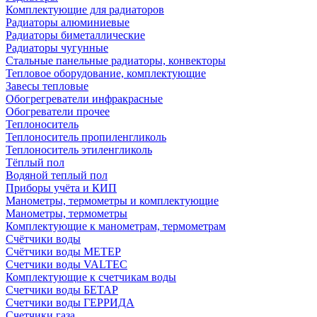
Комплектующие для радиаторов
Радиаторы алюминиевые
Радиаторы биметаллические
Радиаторы чугунные
Стальные панельные радиаторы, конвекторы
Тепловое оборудование, комплектующие
Завесы тепловые
Обогрегреватели инфракрасные
Обогреватели прочее
Теплоноситель
Теплоноситель пропиленгликоль
Теплоноситель этиленгликоль
Тёплый пол
Водяной теплый пол
Приборы учёта и КИП
Манометры, термометры и комплектующие
Манометры, термометры
Комплектующие к манометрам, термометрам
Счётчики воды
Счётчики воды МЕТЕР
Счетчики воды VALTEC
Комплектующие к счетчикам воды
Счетчики воды БЕТАР
Счетчики воды ГЕРРИДА
Счетчики газа