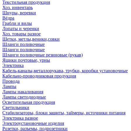
Текстильная продукция
Хоз. инвентарь
Шнуры, веревки
Вёдра
Грабли и вилы
Лопаты и черенки
Хоз. товары разное
Щетки, метлы,веники,совки
Шланги поливочные
Шланги поливочные
Шланги поливочные резиновые (рукав)
Ящики почтовые, урны
Электрика
Кабель-каналы,металлорукава, трубки, коробки установочные
Кабельно-проводниковая продукция
Провода
Лампы
Лампы накаливания
Лампы светодиодные
Осветительная продукция
Светильники
Стабилизаторы, блоки защиты, таймеры, источники питания
Электрика разное
Электроустановочные изделия
Розетки, разъемы, подрозетники