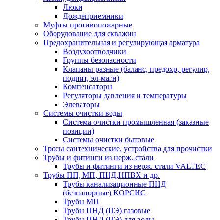
Люки
Дождеприемники
Муфты противопожарные
Оборудование для скважин
Предохранительная и регулирующая арматура
Воздухоотводчики
Группы безопасности
Клапаны разные (баланс, предохр, регулир,
подпит, эл-магн)
Компенсаторы
Регуляторы давления и температуры
Элеваторы
Системы очистки воды
Система очистки промышленная (заказные
позиции)
Системы очистки бытовые
Тросы сантехнические, устройства для прочистки
Трубы и фитинги из нерж. стали
Трубы и фитинги из нерж. стали VALTEC
Трубы ПП, МП, ПНД,НПВХ и др.
Трубы канализационные ПНД
(безнапорные) КОРСИС
Трубы МП
Трубы ПНД (ПЭ) газовые
Трубы ПНД (ПЭ) для воды