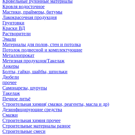
Кровельные рулонные материалы
Кровля водосточное
Мастики, праймеры, битумы
Лакокрасочная продукция
Грунтовки
Краски ВД
Растворители
Эмали
Материалы для полов, стен и потолка
Потолок подвесной и комплектующие
Металлопрокат
Метизная продукция/Такелаж
Анкеры
Болты, гайки, шайбы, шпильки
Дюбели
прочее
Самонарезы, шурупы
Такелаж
Печное литьё
Строительная химия( смазки, реагенты, масла и др)
Дезинфицирующие средства
Смазки
Строительная химия прочее
Строительные материалы разное
Строительные смеси