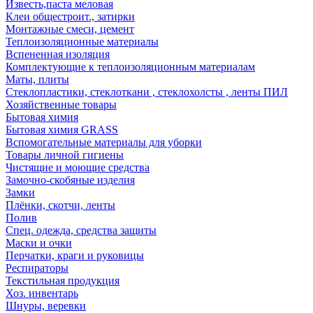
Известь,паста меловая
Клеи общестроит., затирки
Монтажные смеси, цемент
Теплоизоляционные материалы
Вспененная изоляция
Комплектующие к теплоизоляционным материалам
Маты, плиты
Стеклопластики, стеклоткани , стеклохолсты , ленты ПИЛ
Хозяйственные товары
Бытовая химия
Бытовая химия GRASS
Вспомогательные материалы для уборки
Товары личной гигиены
Чистящие и моющие средства
Замочно-скобяные изделия
Замки
Плёнки, скотчи, ленты
Полив
Спец. одежда, средства защиты
Маски и очки
Перчатки, краги и руковицы
Респираторы
Текстильная продукция
Хоз. инвентарь
Шнуры, веревки