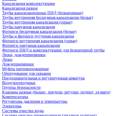
Канализация комплектующие
Канализация разное
Трубы канализационные ПНД (безнапорные)
Трубы внутренняя бесшумная канализация (белые)
Трубы внутренняя канализация (серые)
Трубы наружная канализация
Фитинги бесшумная канализация (белые)
Трубы и фитинги чугунная канализация
Фитинги внутренняя канализация (серые)
Фитинги наружная канализация
Фитинги ПНД и комплектующие для безнапорной трубы
Люки, дождеприемники
Люки
Дождеприемники
Муфты противопожарные
Оборудование для скважин
Предохранительная и регулирующая арматура
Воздухоотводчики
Группы безопасности
Клапаны разные (баланс, предохр, регулир, подпит, эл-магн)
Компенсаторы
Регуляторы давления и температуры
Элеваторы
Системы очистки воды
Система очистки промышленная (заказные позиции)