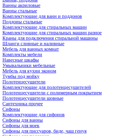
Ванны акриловые
Ванны стальные
Комплектующие для ванн и поддонов
Поддоны стальные
Комплектующие для стиральных машин
Комплектующие для стиральных машин разное
Краны для подключения стиральной машины
Шланги сливные и наливные
Мебель для ванных комнат
Комплекты мебели
Навесные шкафы
Умывальники мебельные
Мебель для кухни эконом
Тумбы под мойку
Полотенцесушители
Комплектующие для полотенцесушителей
Полотенцесушители с полимерным покрытием
Полотенцесушители шовные
Сантехника прочее
Сифоны
Комплектующие для сифонов
Сифоны для ванны
Сифоны для моек
Сифоны для писсуаров, биде, чаш генуя