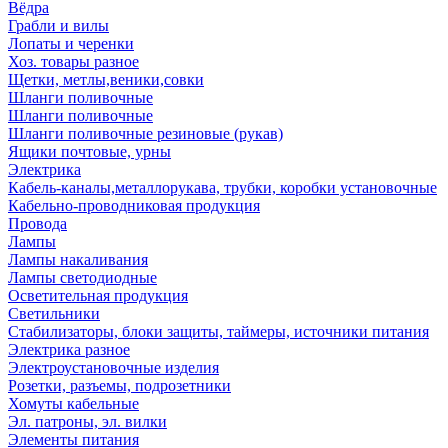
Вёдра
Грабли и вилы
Лопаты и черенки
Хоз. товары разное
Щетки, метлы,веники,совки
Шланги поливочные
Шланги поливочные
Шланги поливочные резиновые (рукав)
Ящики почтовые, урны
Электрика
Кабель-каналы,металлорукава, трубки, коробки установочные
Кабельно-проводниковая продукция
Провода
Лампы
Лампы накаливания
Лампы светодиодные
Осветительная продукция
Светильники
Стабилизаторы, блоки защиты, таймеры, источники питания
Электрика разное
Электроустановочные изделия
Розетки, разъемы, подрозетники
Хомуты кабельные
Эл. патроны, эл. вилки
Элементы питания