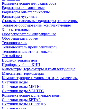
Комплектующие для радиаторов
Радиаторы алюминиевые
Радиаторы биметаллические
Радиаторы чугунные
Стальные панельные радиаторы, конвекторы
Тепловое оборудование, комплектующие
Завесы тепловые
Обогрегреватели инфракрасные
Обогреватели прочее
Теплоноситель
Теплоноситель пропиленгликоль
Теплоноситель этиленгликоль
Тёплый пол
Водяной теплый пол
Приборы учёта и КИП
Манометры, термометры и комплектующие
Манометры, термометры
Комплектующие к манометрам, термометрам
Счётчики воды
Счётчики воды МЕТЕР
Счетчики воды VALTEC
Комплектующие к счетчикам воды
Счетчики воды БЕТАР
Счетчики воды ГЕРРИДА
Счетчики газа