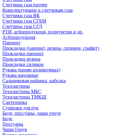
Счетчики газа прочее
Комплектующие к счетчикам газа
Счетчики газа ВК
Счетчики газа СГБМ
Счетчики газа СГД
РТИ, асбопродукция, полиуретан и др.
Асбопродукция
Паронит
Прокладки (паронит, резина, силикон, графит)
Прокладки паронит
Прокладки резина
Прокладки силикон
Рукава (кроме поливочных)
Рукава напорные
Сальниковая набивка, каболка
Техпластины
Техпластины МБС
Техпластины ТМКЩ
Сантехника
Сушилки для рук
Биде, писсуары, чаши генуя
Биде
Писсуары
Чаши Генуя
Ванны, поддоны