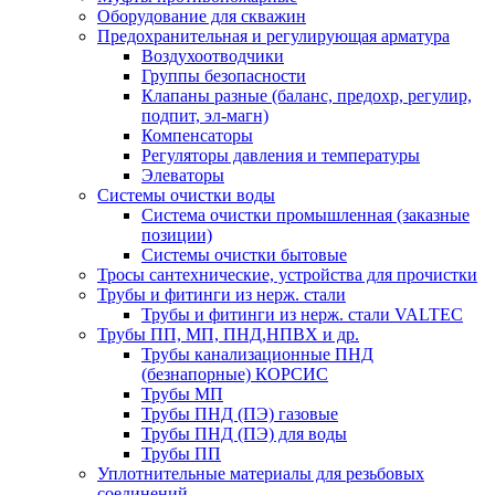
Оборудование для скважин
Предохранительная и регулирующая арматура
Воздухоотводчики
Группы безопасности
Клапаны разные (баланс, предохр, регулир,
подпит, эл-магн)
Компенсаторы
Регуляторы давления и температуры
Элеваторы
Системы очистки воды
Система очистки промышленная (заказные
позиции)
Системы очистки бытовые
Тросы сантехнические, устройства для прочистки
Трубы и фитинги из нерж. стали
Трубы и фитинги из нерж. стали VALTEC
Трубы ПП, МП, ПНД,НПВХ и др.
Трубы канализационные ПНД
(безнапорные) КОРСИС
Трубы МП
Трубы ПНД (ПЭ) газовые
Трубы ПНД (ПЭ) для воды
Трубы ПП
Уплотнительные материалы для резьбовых
соединений