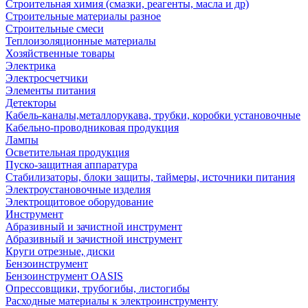
Строительная химия (смазки, реагенты, масла и др)
Строительные материалы разное
Строительные смеси
Теплоизоляционные материалы
Хозяйственные товары
Электрика
Электросчетчики
Элементы питания
Детекторы
Кабель-каналы,металлорукава, трубки, коробки установочные
Кабельно-проводниковая продукция
Лампы
Осветительная продукция
Пуско-защитная аппаратура
Стабилизаторы, блоки защиты, таймеры, источники питания
Электроустановочные изделия
Электрощитовое оборудование
Инструмент
Абразивный и зачистной инструмент
Абразивный и зачистной инструмент
Круги отрезные, диски
Бензоинструмент
Бензоинструмент OASIS
Опрессовщики, трубогибы, листогибы
Расходные материалы к электроинструменту