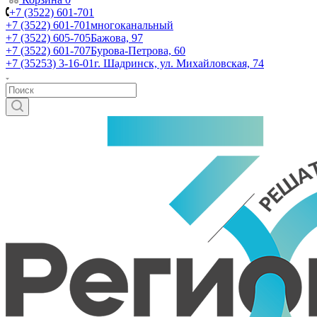
+7 (3522) 601-701
+7 (3522) 601-701
многоканальный
+7 (3522) 605-705
Бажова, 97
+7 (3522) 601-707
Бурова-Петрова, 60
+7 (35253) 3-16-01
г. Шадринск, ул. Михайловская, 74