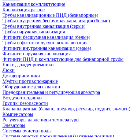
Канализация комплектующие
Канализация разное
Трубы канализационные ПНД (безнапорные)
Трубы внутренняя бесшумная канализация (белые)
Трубы внутренняя канализация (серые)
Трубы наружная канализация
Фитинги бесшумная канализация (белые)
Трубы и фитинги чугунная канализация
Фитинги внутренняя канализация (серые)
Фитинги наружная канализация
Фитинги ПНД и комплектующие для безнапорной трубы
Люки, дождеприемники
Люки
Дождеприемники
Муфты противопожарные
Оборудование для скважин
Предохранительная и регулирующая арматура
Воздухоотводчики
Группы безопасности
Клапаны разные (баланс, предохр, регулир, подпит, эл-магн)
Компенсаторы
Регуляторы давления и температуры
Элеваторы
Системы очистки воды
Система очистки промышленная (заказные позиции)