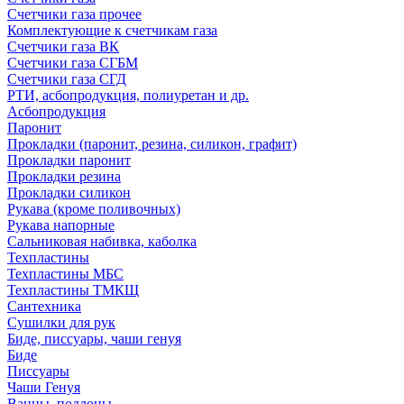
Счетчики газа прочее
Комплектующие к счетчикам газа
Счетчики газа ВК
Счетчики газа СГБМ
Счетчики газа СГД
РТИ, асбопродукция, полиуретан и др.
Асбопродукция
Паронит
Прокладки (паронит, резина, силикон, графит)
Прокладки паронит
Прокладки резина
Прокладки силикон
Рукава (кроме поливочных)
Рукава напорные
Сальниковая набивка, каболка
Техпластины
Техпластины МБС
Техпластины ТМКЩ
Сантехника
Сушилки для рук
Биде, писсуары, чаши генуя
Биде
Писсуары
Чаши Генуя
Ванны, поддоны