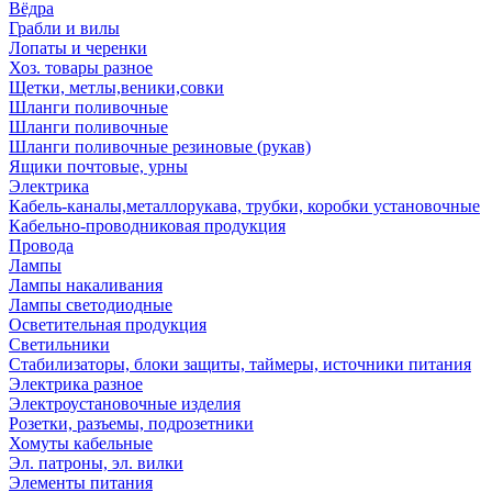
Вёдра
Грабли и вилы
Лопаты и черенки
Хоз. товары разное
Щетки, метлы,веники,совки
Шланги поливочные
Шланги поливочные
Шланги поливочные резиновые (рукав)
Ящики почтовые, урны
Электрика
Кабель-каналы,металлорукава, трубки, коробки установочные
Кабельно-проводниковая продукция
Провода
Лампы
Лампы накаливания
Лампы светодиодные
Осветительная продукция
Светильники
Стабилизаторы, блоки защиты, таймеры, источники питания
Электрика разное
Электроустановочные изделия
Розетки, разъемы, подрозетники
Хомуты кабельные
Эл. патроны, эл. вилки
Элементы питания