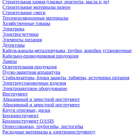
Строительная химия (смазки, реагенты, масла и др)
Строительные материалы разное
Строительные смеси
Теплоизоляционные материалы
Хозяйственные товары
Электрика
Электросчетчики
Элементы питания
Детекторы
Кабель-каналы,металлорукава, трубки, коробки установочные
Кабельно-проводниковая продукция
Лампы
Осветительная продукция
Пуско-защитная аппаратура
Стабилизаторы, блоки защиты, таймеры, источники питания
Электроустановочные изделия
Электрощитовое оборудование
Инструмент
Абразивный и зачистной инструмент
Абразивный и зачистной инструмент
Круги отрезные, диски
Бензоинструмент
Бензоинструмент OASIS
Опрессовщики, трубогибы, листогибы
Расходные материалы к электроинструменту