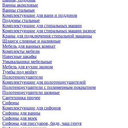
Ванны акриловые
Ванны стальные
Комплектующие для ванн и поддонов
Поддоны стальные
Комплектующие для стиральных машин
Комплектующие для стиральных машин разное
Краны для подключения стиральной машины
Шланги сливные и наливные
Мебель для ванных комнат
Комплекты мебели
Навесные шкафы
Умывальники мебельные
Мебель для кухни эконом
Тумбы под мойку
Полотенцесушители
Комплектующие для полотенцесушителей
Полотенцесушители с полимерным покрытием
Полотенцесушители шовные
Сантехника прочее
Сифоны
Комплектующие для сифонов
Сифоны для ванны
Сифоны для моек
Сифоны для писсуаров, биде, чаш генуя