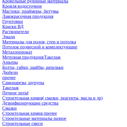
Кровельные рулонные материалы
Кровля водосточное
Мастики, праймеры, битумы
Лакокрасочная продукция
Грунтовки
Краски ВД
Растворители
Эмали
Материалы для полов, стен и потолка
Потолок подвесной и комплектующие
Металлопрокат
Метизная продукция/Такелаж
Анкеры
Болты, гайки, шайбы, шпильки
Дюбели
прочее
Самонарезы, шурупы
Такелаж
Печное литьё
Строительная химия( смазки, реагенты, масла и др)
Дезинфицирующие средства
Смазки
Строительная химия прочее
Строительные материалы разное
Строительные смеси