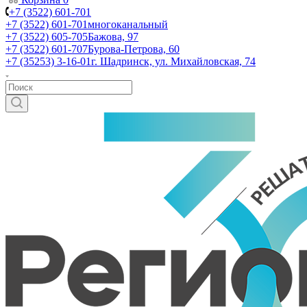
+7 (3522) 601-701
+7 (3522) 601-701
многоканальный
+7 (3522) 605-705
Бажова, 97
+7 (3522) 601-707
Бурова-Петрова, 60
+7 (35253) 3-16-01
г. Шадринск, ул. Михайловская, 74