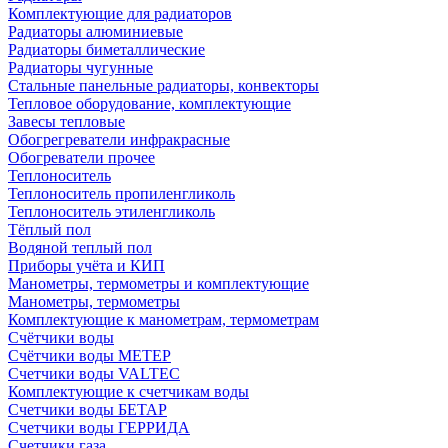
Комплектующие для радиаторов
Радиаторы алюминиевые
Радиаторы биметаллические
Радиаторы чугунные
Стальные панельные радиаторы, конвекторы
Тепловое оборудование, комплектующие
Завесы тепловые
Обогрегреватели инфракрасные
Обогреватели прочее
Теплоноситель
Теплоноситель пропиленгликоль
Теплоноситель этиленгликоль
Тёплый пол
Водяной теплый пол
Приборы учёта и КИП
Манометры, термометры и комплектующие
Манометры, термометры
Комплектующие к манометрам, термометрам
Счётчики воды
Счётчики воды МЕТЕР
Счетчики воды VALTEC
Комплектующие к счетчикам воды
Счетчики воды БЕТАР
Счетчики воды ГЕРРИДА
Счетчики газа