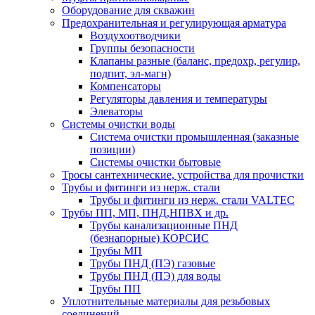
Оборудование для скважин
Предохранительная и регулирующая арматура
Воздухоотводчики
Группы безопасности
Клапаны разные (баланс, предохр, регулир,
подпит, эл-магн)
Компенсаторы
Регуляторы давления и температуры
Элеваторы
Системы очистки воды
Система очистки промышленная (заказные
позиции)
Системы очистки бытовые
Тросы сантехнические, устройства для прочистки
Трубы и фитинги из нерж. стали
Трубы и фитинги из нерж. стали VALTEC
Трубы ПП, МП, ПНД,НПВХ и др.
Трубы канализационные ПНД
(безнапорные) КОРСИС
Трубы МП
Трубы ПНД (ПЭ) газовые
Трубы ПНД (ПЭ) для воды
Трубы ПП
Уплотнительные материалы для резьбовых
соединений