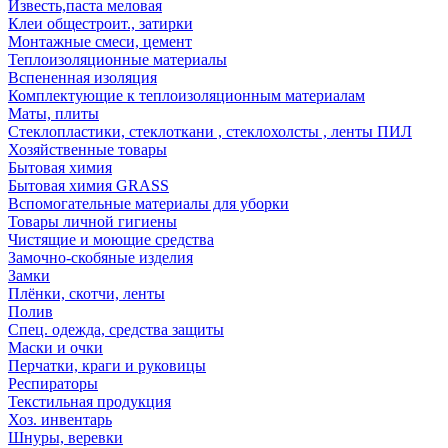
Известь,паста меловая
Клеи общестроит., затирки
Монтажные смеси, цемент
Теплоизоляционные материалы
Вспененная изоляция
Комплектующие к теплоизоляционным материалам
Маты, плиты
Стеклопластики, стеклоткани , стеклохолсты , ленты ПИЛ
Хозяйственные товары
Бытовая химия
Бытовая химия GRASS
Вспомогательные материалы для уборки
Товары личной гигиены
Чистящие и моющие средства
Замочно-скобяные изделия
Замки
Плёнки, скотчи, ленты
Полив
Спец. одежда, средства защиты
Маски и очки
Перчатки, краги и руковицы
Респираторы
Текстильная продукция
Хоз. инвентарь
Шнуры, веревки