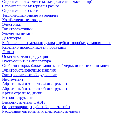
Строительная химия (смазки, реагенты, масла и др)
Строительные материалы разное
Строительные смеси
Теплоизоляционные материалы
Хозяйственные товары
Электрика
Электросчетчики
Элементы питания
Детекторы
Кабель-каналы,металлорукава, трубки, коробки установочные
Кабельно-проводниковая продукция
Лампы
Осветительная продукция
Пуско-защитная аппаратура
Стабилизаторы, блоки защиты, таймеры, источники питания
Электроустановочные изделия
Электрощитовое оборудование
Инструмент
Абразивный и зачистной инструмент
Абразивный и зачистной инструмент
Круги отрезные, диски
Бензоинструмент
Бензоинструмент OASIS
Опрессовщики, трубогибы, листогибы
Расходные материалы к электроинструменту