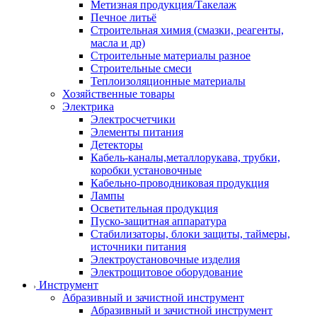
Метизная продукция/Такелаж
Печное литьё
Строительная химия (смазки, реагенты,
масла и др)
Строительные материалы разное
Строительные смеси
Теплоизоляционные материалы
Хозяйственные товары
Электрика
Электросчетчики
Элементы питания
Детекторы
Кабель-каналы,металлорукава, трубки,
коробки установочные
Кабельно-проводниковая продукция
Лампы
Осветительная продукция
Пуско-защитная аппаратура
Стабилизаторы, блоки защиты, таймеры,
источники питания
Электроустановочные изделия
Электрощитовое оборудование
Инструмент
Абразивный и зачистной инструмент
Абразивный и зачистной инструмент