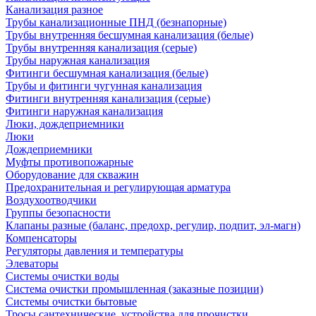
Канализация разное
Трубы канализационные ПНД (безнапорные)
Трубы внутренняя бесшумная канализация (белые)
Трубы внутренняя канализация (серые)
Трубы наружная канализация
Фитинги бесшумная канализация (белые)
Трубы и фитинги чугунная канализация
Фитинги внутренняя канализация (серые)
Фитинги наружная канализация
Люки, дождеприемники
Люки
Дождеприемники
Муфты противопожарные
Оборудование для скважин
Предохранительная и регулирующая арматура
Воздухоотводчики
Группы безопасности
Клапаны разные (баланс, предохр, регулир, подпит, эл-магн)
Компенсаторы
Регуляторы давления и температуры
Элеваторы
Системы очистки воды
Система очистки промышленная (заказные позиции)
Системы очистки бытовые
Тросы сантехнические, устройства для прочистки