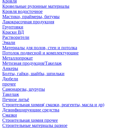
Кровля
Кровельные рулонные материалы
Кровля водосточное
Мастики, праймеры, битумы
Лакокрасочная продукция
Грунтовки
Краски ВД
Растворители
Эмали
Материалы для полов, стен и потолка
Потолок подвесной и комплектующие
Металлопрокат
Метизная продукция/Такелаж
Анкеры
Болты, гайки, шайбы, шпильки
Дюбели
прочее
Самонарезы, шурупы
Такелаж
Печное литьё
Строительная химия( смазки, реагенты, масла и др)
Дезинфицирующие средства
Смазки
Строительная химия прочее
Строительные материалы разное