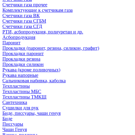
Счетчики газа прочее
Комплектующие к счетчикам газа
Счетчики газа ВК
Счетчики газа СГБМ
Счетчики газа СГД
РТИ, асбопродукция, полиуретан и др.
Асбопродукция
Паронит
Прокладки (паронит, резина, силикон, графит)
Прокладки паронит
Прокладки резина
Прокладки силикон
Рукава (кроме поливочных)
Рукава напорные
Сальниковая набивка, каболка
Техпластины
Техпластины МБС
Техпластины ТМКЩ
Сантехника
Сушилки для рук
Биде, писсуары, чаши генуя
Биде
Писсуары
Чаши Генуя
Ванны, поддоны