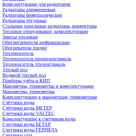
Комплектующие для радиаторов
Радиаторы алюминиевые
Радиаторы биметаллические
Радиаторы чугунные
Стальные панельные радиаторы, конвекторы
Тепловое оборудование, комплектующие
Завесы тепловые
Обогрегреватели инфракрасные
Обогреватели прочее
Теплоноситель
Теплоноситель пропиленгликоль
Теплоноситель этиленгликоль
Тёплый пол
Водяной теплый пол
Приборы учёта и КИП
Манометры, термометры и комплектующие
Манометры, термометры
Комплектующие к манометрам, термометрам
Счётчики воды
Счётчики воды МЕТЕР
Счетчики воды VALTEC
Комплектующие к счетчикам воды
Счетчики воды БЕТАР
Счетчики воды ГЕРРИДА
Счетчики газа