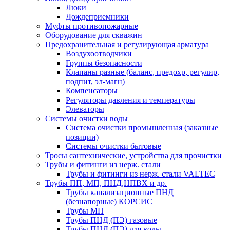
Люки
Дождеприемники
Муфты противопожарные
Оборудование для скважин
Предохранительная и регулирующая арматура
Воздухоотводчики
Группы безопасности
Клапаны разные (баланс, предохр, регулир,
подпит, эл-магн)
Компенсаторы
Регуляторы давления и температуры
Элеваторы
Системы очистки воды
Система очистки промышленная (заказные
позиции)
Системы очистки бытовые
Тросы сантехнические, устройства для прочистки
Трубы и фитинги из нерж. стали
Трубы и фитинги из нерж. стали VALTEC
Трубы ПП, МП, ПНД,НПВХ и др.
Трубы канализационные ПНД
(безнапорные) КОРСИС
Трубы МП
Трубы ПНД (ПЭ) газовые
Трубы ПНД (ПЭ) для воды