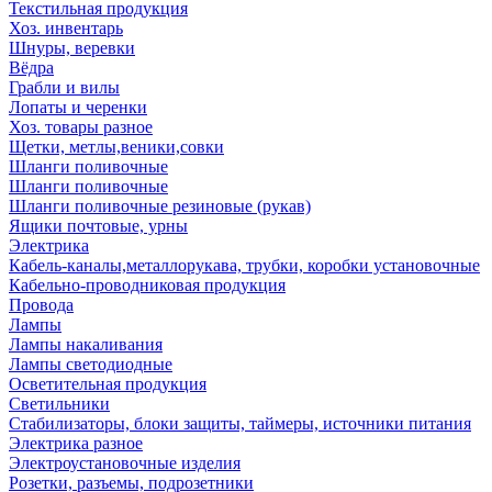
Текстильная продукция
Хоз. инвентарь
Шнуры, веревки
Вёдра
Грабли и вилы
Лопаты и черенки
Хоз. товары разное
Щетки, метлы,веники,совки
Шланги поливочные
Шланги поливочные
Шланги поливочные резиновые (рукав)
Ящики почтовые, урны
Электрика
Кабель-каналы,металлорукава, трубки, коробки установочные
Кабельно-проводниковая продукция
Провода
Лампы
Лампы накаливания
Лампы светодиодные
Осветительная продукция
Светильники
Стабилизаторы, блоки защиты, таймеры, источники питания
Электрика разное
Электроустановочные изделия
Розетки, разъемы, подрозетники