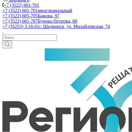
+7 (3522) 601-701
+7 (3522) 601-701
многоканальный
+7 (3522) 605-705
Бажова, 97
+7 (3522) 601-707
Бурова-Петрова, 60
+7 (35253) 3-16-01
г. Шадринск, ул. Михайловская, 74