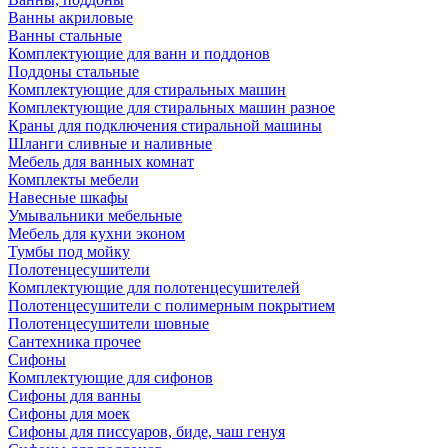
Ванны акриловые
Ванны стальные
Комплектующие для ванн и поддонов
Поддоны стальные
Комплектующие для стиральных машин
Комплектующие для стиральных машин разное
Краны для подключения стиральной машины
Шланги сливные и наливные
Мебель для ванных комнат
Комплекты мебели
Навесные шкафы
Умывальники мебельные
Мебель для кухни эконом
Тумбы под мойку
Полотенцесушители
Комплектующие для полотенцесушителей
Полотенцесушители с полимерным покрытием
Полотенцесушители шовные
Сантехника прочее
Сифоны
Комплектующие для сифонов
Сифоны для ванны
Сифоны для моек
Сифоны для писсуаров, биде, чаш генуя