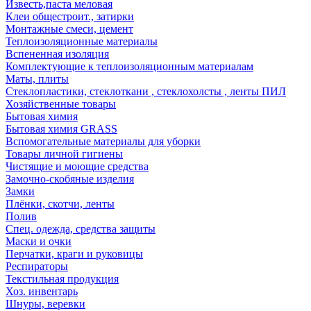
Известь,паста меловая
Клеи общестроит., затирки
Монтажные смеси, цемент
Теплоизоляционные материалы
Вспененная изоляция
Комплектующие к теплоизоляционным материалам
Маты, плиты
Стеклопластики, стеклоткани , стеклохолсты , ленты ПИЛ
Хозяйственные товары
Бытовая химия
Бытовая химия GRASS
Вспомогательные материалы для уборки
Товары личной гигиены
Чистящие и моющие средства
Замочно-скобяные изделия
Замки
Плёнки, скотчи, ленты
Полив
Спец. одежда, средства защиты
Маски и очки
Перчатки, краги и руковицы
Респираторы
Текстильная продукция
Хоз. инвентарь
Шнуры, веревки