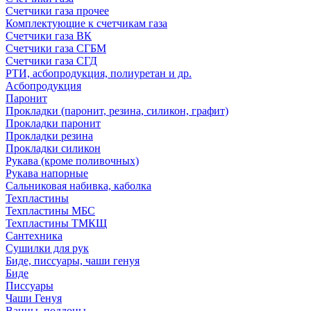
Счетчики газа прочее
Комплектующие к счетчикам газа
Счетчики газа ВК
Счетчики газа СГБМ
Счетчики газа СГД
РТИ, асбопродукция, полиуретан и др.
Асбопродукция
Паронит
Прокладки (паронит, резина, силикон, графит)
Прокладки паронит
Прокладки резина
Прокладки силикон
Рукава (кроме поливочных)
Рукава напорные
Сальниковая набивка, каболка
Техпластины
Техпластины МБС
Техпластины ТМКЩ
Сантехника
Сушилки для рук
Биде, писсуары, чаши генуя
Биде
Писсуары
Чаши Генуя
Ванны, поддоны