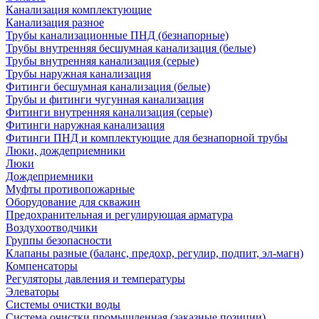
Канализация комплектующие
Канализация разное
Трубы канализационные ПНД (безнапорные)
Трубы внутренняя бесшумная канализация (белые)
Трубы внутренняя канализация (серые)
Трубы наружная канализация
Фитинги бесшумная канализация (белые)
Трубы и фитинги чугунная канализация
Фитинги внутренняя канализация (серые)
Фитинги наружная канализация
Фитинги ПНД и комплектующие для безнапорной трубы
Люки, дождеприемники
Люки
Дождеприемники
Муфты противопожарные
Оборудование для скважин
Предохранительная и регулирующая арматура
Воздухоотводчики
Группы безопасности
Клапаны разные (баланс, предохр, регулир, подпит, эл-магн)
Компенсаторы
Регуляторы давления и температуры
Элеваторы
Системы очистки воды
Система очистки промышленная (заказные позиции)