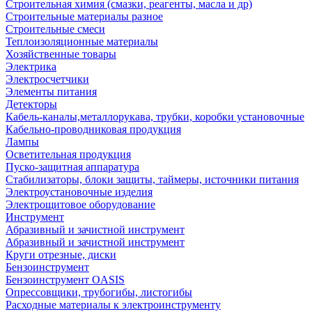
Строительная химия (смазки, реагенты, масла и др)
Строительные материалы разное
Строительные смеси
Теплоизоляционные материалы
Хозяйственные товары
Электрика
Электросчетчики
Элементы питания
Детекторы
Кабель-каналы,металлорукава, трубки, коробки установочные
Кабельно-проводниковая продукция
Лампы
Осветительная продукция
Пуско-защитная аппаратура
Стабилизаторы, блоки защиты, таймеры, источники питания
Электроустановочные изделия
Электрощитовое оборудование
Инструмент
Абразивный и зачистной инструмент
Абразивный и зачистной инструмент
Круги отрезные, диски
Бензоинструмент
Бензоинструмент OASIS
Опрессовщики, трубогибы, листогибы
Расходные материалы к электроинструменту