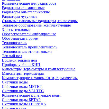
Комплектующие для радиаторов
Радиаторы алюминиевые
Радиаторы биметаллические
Радиаторы чугунные
Стальные панельные радиаторы, конвекторы
Тепловое оборудование, комплектующие
Завесы тепловые
Обогрегреватели инфракрасные
Обогреватели прочее
Теплоноситель
Теплоноситель пропиленгликоль
Теплоноситель этиленгликоль
Тёплый пол
Водяной теплый пол
Приборы учёта и КИП
Манометры, термометры и комплектующие
Манометры, термометры
Комплектующие к манометрам, термометрам
Счётчики воды
Счётчики воды МЕТЕР
Счетчики воды VALTEC
Комплектующие к счетчикам воды
Счетчики воды БЕТАР
Счетчики воды ГЕРРИДА
Счетчики газа