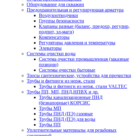
Оборудование для скважин
Предохранительная и регулирующая арматура
Воздухоотводчики
Группы безопасности
Клапаны разные (баланс, предохр, регулир,
подпит, эл-магн)
Компенсаторы
Регуляторы давления и температуры
Элеваторы
Системы очистки воды
Система очистки промышленная (заказные
позиции)
Системы очистки бытовые
Тросы сантехнические, устройства для прочистки
Трубы и фитинги из нерж. стали
Трубы и фитинги из нерж. стали VALTEC
Трубы ПП, МП, ПНД,НПВХ и др.
Трубы канализационные ПНД
(безнапорные) КОРСИС
Трубы МП
Трубы ПНД (ПЭ) газовые
Трубы ПНД (ПЭ) для воды
Трубы ПП
Уплотнительные материалы для резьбовых
соединений