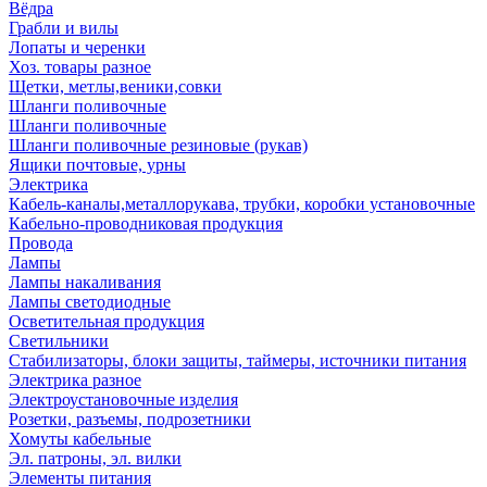
Вёдра
Грабли и вилы
Лопаты и черенки
Хоз. товары разное
Щетки, метлы,веники,совки
Шланги поливочные
Шланги поливочные
Шланги поливочные резиновые (рукав)
Ящики почтовые, урны
Электрика
Кабель-каналы,металлорукава, трубки, коробки установочные
Кабельно-проводниковая продукция
Провода
Лампы
Лампы накаливания
Лампы светодиодные
Осветительная продукция
Светильники
Стабилизаторы, блоки защиты, таймеры, источники питания
Электрика разное
Электроустановочные изделия
Розетки, разъемы, подрозетники
Хомуты кабельные
Эл. патроны, эл. вилки
Элементы питания