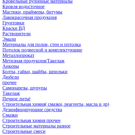
Кровельные рулонные материалы
Кровля водосточное
Мастики, праймеры, битумы
Лакокрасочная продукция
Грунтовки
Краски ВД
Растворители
Эмали
Материалы для полов, стен и потолка
Потолок подвесной и комплектующие
Металлопрокат
Метизная продукция/Такелаж
Анкеры
Болты, гайки, шайбы, шпильки
Дюбели
прочее
Самонарезы, шурупы
Такелаж
Печное литьё
Строительная химия( смазки, реагенты, масла и др)
Дезинфицирующие средства
Смазки
Строительная химия прочее
Строительные материалы разное
Строительные смеси