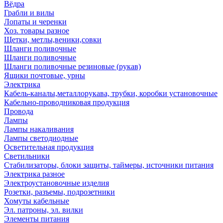
Вёдра
Грабли и вилы
Лопаты и черенки
Хоз. товары разное
Щетки, метлы,веники,совки
Шланги поливочные
Шланги поливочные
Шланги поливочные резиновые (рукав)
Ящики почтовые, урны
Электрика
Кабель-каналы,металлорукава, трубки, коробки установочные
Кабельно-проводниковая продукция
Провода
Лампы
Лампы накаливания
Лампы светодиодные
Осветительная продукция
Светильники
Стабилизаторы, блоки защиты, таймеры, источники питания
Электрика разное
Электроустановочные изделия
Розетки, разъемы, подрозетники
Хомуты кабельные
Эл. патроны, эл. вилки
Элементы питания