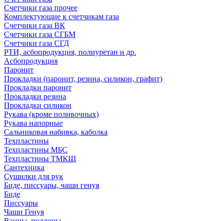
Счетчики газа прочее
Комплектующие к счетчикам газа
Счетчики газа ВК
Счетчики газа СГБМ
Счетчики газа СГД
РТИ, асбопродукция, полиуретан и др.
Асбопродукция
Паронит
Прокладки (паронит, резина, силикон, графит)
Прокладки паронит
Прокладки резина
Прокладки силикон
Рукава (кроме поливочных)
Рукава напорные
Сальниковая набивка, каболка
Техпластины
Техпластины МБС
Техпластины ТМКЩ
Сантехника
Сушилки для рук
Биде, писсуары, чаши генуя
Биде
Писсуары
Чаши Генуя
Ванны, поддоны