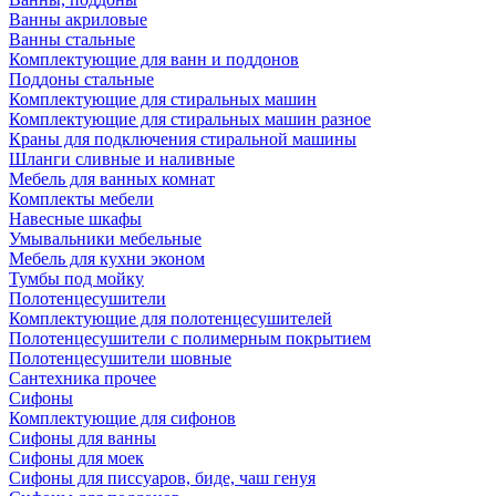
Ванны акриловые
Ванны стальные
Комплектующие для ванн и поддонов
Поддоны стальные
Комплектующие для стиральных машин
Комплектующие для стиральных машин разное
Краны для подключения стиральной машины
Шланги сливные и наливные
Мебель для ванных комнат
Комплекты мебели
Навесные шкафы
Умывальники мебельные
Мебель для кухни эконом
Тумбы под мойку
Полотенцесушители
Комплектующие для полотенцесушителей
Полотенцесушители с полимерным покрытием
Полотенцесушители шовные
Сантехника прочее
Сифоны
Комплектующие для сифонов
Сифоны для ванны
Сифоны для моек
Сифоны для писсуаров, биде, чаш генуя