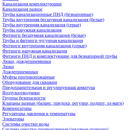
Канализация комплектующие
Канализация разное
Трубы канализационные ПНД (безнапорные)
Трубы внутренняя бесшумная канализация (белые)
Трубы внутренняя канализация (серые)
Трубы наружная канализация
Фитинги бесшумная канализация (белые)
Трубы и фитинги чугунная канализация
Фитинги внутренняя канализация (серые)
Фитинги наружная канализация
Фитинги ПНД и комплектующие для безнапорной трубы
Люки, дождеприемники
Люки
Дождеприемники
Муфты противопожарные
Оборудование для скважин
Предохранительная и регулирующая арматура
Воздухоотводчики
Группы безопасности
Клапаны разные (баланс, предохр, регулир, подпит, эл-магн)
Компенсаторы
Регуляторы давления и температуры
Элеваторы
Системы очистки воды
Система очистки промышленная (заказные позиции)