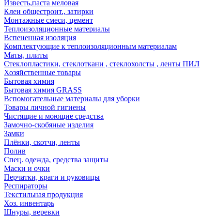
Известь,паста меловая
Клеи общестроит., затирки
Монтажные смеси, цемент
Теплоизоляционные материалы
Вспененная изоляция
Комплектующие к теплоизоляционным материалам
Маты, плиты
Стеклопластики, стеклоткани , стеклохолсты , ленты ПИЛ
Хозяйственные товары
Бытовая химия
Бытовая химия GRASS
Вспомогательные материалы для уборки
Товары личной гигиены
Чистящие и моющие средства
Замочно-скобяные изделия
Замки
Плёнки, скотчи, ленты
Полив
Спец. одежда, средства защиты
Маски и очки
Перчатки, краги и руковицы
Респираторы
Текстильная продукция
Хоз. инвентарь
Шнуры, веревки