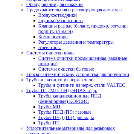
Оборудование для скважин
Предохранительная и регулирующая арматура
Воздухоотводчики
Группы безопасности
Клапаны разные (баланс, предохр, регулир,
подпит, эл-магн)
Компенсаторы
Регуляторы давления и температуры
Элеваторы
Системы очистки воды
Система очистки промышленная (заказные
позиции)
Системы очистки бытовые
Тросы сантехнические, устройства для прочистки
Трубы и фитинги из нерж. стали
Трубы и фитинги из нерж. стали VALTEC
Трубы ПП, МП, ПНД,НПВХ и др.
Трубы канализационные ПНД
(безнапорные) КОРСИС
Трубы МП
Трубы ПНД (ПЭ) газовые
Трубы ПНД (ПЭ) для воды
Трубы ПП
Уплотнительные материалы для резьбовых
соединений