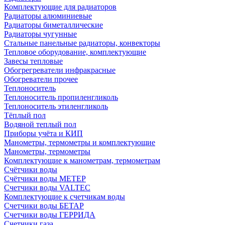
Комплектующие для радиаторов
Радиаторы алюминиевые
Радиаторы биметаллические
Радиаторы чугунные
Стальные панельные радиаторы, конвекторы
Тепловое оборудование, комплектующие
Завесы тепловые
Обогрегреватели инфракрасные
Обогреватели прочее
Теплоноситель
Теплоноситель пропиленгликоль
Теплоноситель этиленгликоль
Тёплый пол
Водяной теплый пол
Приборы учёта и КИП
Манометры, термометры и комплектующие
Манометры, термометры
Комплектующие к манометрам, термометрам
Счётчики воды
Счётчики воды МЕТЕР
Счетчики воды VALTEC
Комплектующие к счетчикам воды
Счетчики воды БЕТАР
Счетчики воды ГЕРРИДА
Счетчики газа