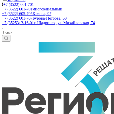
+7 (3522) 601-701
+7 (3522) 601-701
многоканальный
+7 (3522) 605-705
Бажова, 97
+7 (3522) 601-707
Бурова-Петрова, 60
+7 (35253) 3-16-01
г. Шадринск, ул. Михайловская, 74