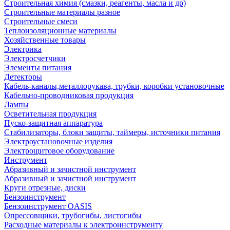
Строительная химия (смазки, реагенты, масла и др)
Строительные материалы разное
Строительные смеси
Теплоизоляционные материалы
Хозяйственные товары
Электрика
Электросчетчики
Элементы питания
Детекторы
Кабель-каналы,металлорукава, трубки, коробки установочные
Кабельно-проводниковая продукция
Лампы
Осветительная продукция
Пуско-защитная аппаратура
Стабилизаторы, блоки защиты, таймеры, источники питания
Электроустановочные изделия
Электрощитовое оборудование
Инструмент
Абразивный и зачистной инструмент
Абразивный и зачистной инструмент
Круги отрезные, диски
Бензоинструмент
Бензоинструмент OASIS
Опрессовщики, трубогибы, листогибы
Расходные материалы к электроинструменту