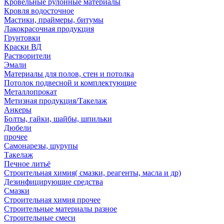
Кровельные рулонные материалы
Кровля водосточное
Мастики, праймеры, битумы
Лакокрасочная продукция
Грунтовки
Краски ВД
Растворители
Эмали
Материалы для полов, стен и потолка
Потолок подвесной и комплектующие
Металлопрокат
Метизная продукция/Такелаж
Анкеры
Болты, гайки, шайбы, шпильки
Дюбели
прочее
Самонарезы, шурупы
Такелаж
Печное литьё
Строительная химия( смазки, реагенты, масла и др)
Дезинфицирующие средства
Смазки
Строительная химия прочее
Строительные материалы разное
Строительные смеси