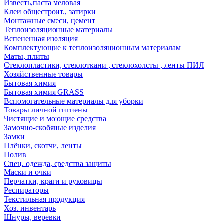
Известь,паста меловая
Клеи общестроит., затирки
Монтажные смеси, цемент
Теплоизоляционные материалы
Вспененная изоляция
Комплектующие к теплоизоляционным материалам
Маты, плиты
Стеклопластики, стеклоткани , стеклохолсты , ленты ПИЛ
Хозяйственные товары
Бытовая химия
Бытовая химия GRASS
Вспомогательные материалы для уборки
Товары личной гигиены
Чистящие и моющие средства
Замочно-скобяные изделия
Замки
Плёнки, скотчи, ленты
Полив
Спец. одежда, средства защиты
Маски и очки
Перчатки, краги и руковицы
Респираторы
Текстильная продукция
Хоз. инвентарь
Шнуры, веревки