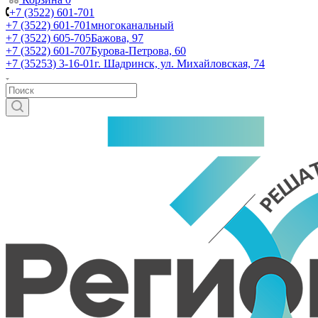
+7 (3522) 601-701
+7 (3522) 601-701
многоканальный
+7 (3522) 605-705
Бажова, 97
+7 (3522) 601-707
Бурова-Петрова, 60
+7 (35253) 3-16-01
г. Шадринск, ул. Михайловская, 74