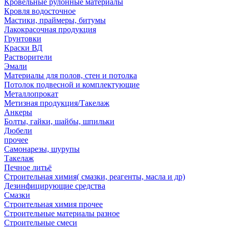
Кровельные рулонные материалы
Кровля водосточное
Мастики, праймеры, битумы
Лакокрасочная продукция
Грунтовки
Краски ВД
Растворители
Эмали
Материалы для полов, стен и потолка
Потолок подвесной и комплектующие
Металлопрокат
Метизная продукция/Такелаж
Анкеры
Болты, гайки, шайбы, шпильки
Дюбели
прочее
Самонарезы, шурупы
Такелаж
Печное литьё
Строительная химия( смазки, реагенты, масла и др)
Дезинфицирующие средства
Смазки
Строительная химия прочее
Строительные материалы разное
Строительные смеси