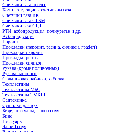
Счетчики газа прочее
Комплектующие к счетчикам газа
Счетчики газа ВК
Счетчики газа СГБМ
Счетчики газа СГД
РТИ, асбопродукция, полиуретан и др.
Асбопродукция
Паронит
Прокладки (паронит, резина, силикон, графит)
Прокладки паронит
Прокладки резина
Прокладки силикон
Рукава (кроме поливочных)
Рукава напорные
Сальниковая набивка, каболка
Техпластины
Техпластины МБС
Техпластины ТМКЩ
Сантехника
Сушилки для рук
Биде, писсуары, чаши генуя
Биде
Писсуары
Чаши Генуя
Ванны, поддоны