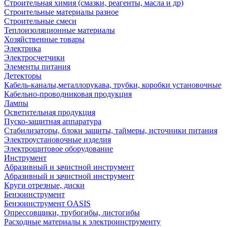
Строительная химия (смазки, реагенты, масла и др)
Строительные материалы разное
Строительные смеси
Теплоизоляционные материалы
Хозяйственные товары
Электрика
Электросчетчики
Элементы питания
Детекторы
Кабель-каналы,металлорукава, трубки, коробки установочные
Кабельно-проводниковая продукция
Лампы
Осветительная продукция
Пуско-защитная аппаратура
Стабилизаторы, блоки защиты, таймеры, источники питания
Электроустановочные изделия
Электрощитовое оборудование
Инструмент
Абразивный и зачистной инструмент
Абразивный и зачистной инструмент
Круги отрезные, диски
Бензоинструмент
Бензоинструмент OASIS
Опрессовщики, трубогибы, листогибы
Расходные материалы к электроинструменту