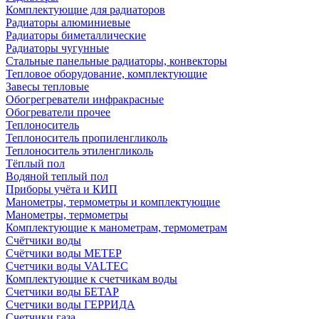
Комплектующие для радиаторов
Радиаторы алюминиевые
Радиаторы биметаллические
Радиаторы чугунные
Стальные панельные радиаторы, конвекторы
Тепловое оборудование, комплектующие
Завесы тепловые
Обогрегреватели инфракрасные
Обогреватели прочее
Теплоноситель
Теплоноситель пропиленгликоль
Теплоноситель этиленгликоль
Тёплый пол
Водяной теплый пол
Приборы учёта и КИП
Манометры, термометры и комплектующие
Манометры, термометры
Комплектующие к манометрам, термометрам
Счётчики воды
Счётчики воды МЕТЕР
Счетчики воды VALTEC
Комплектующие к счетчикам воды
Счетчики воды БЕТАР
Счетчики воды ГЕРРИДА
Счетчики газа