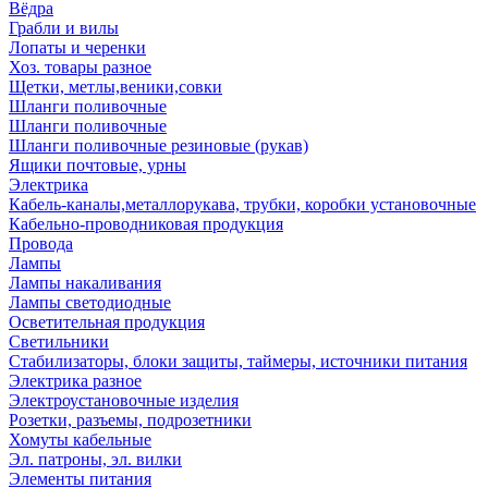
Вёдра
Грабли и вилы
Лопаты и черенки
Хоз. товары разное
Щетки, метлы,веники,совки
Шланги поливочные
Шланги поливочные
Шланги поливочные резиновые (рукав)
Ящики почтовые, урны
Электрика
Кабель-каналы,металлорукава, трубки, коробки установочные
Кабельно-проводниковая продукция
Провода
Лампы
Лампы накаливания
Лампы светодиодные
Осветительная продукция
Светильники
Стабилизаторы, блоки защиты, таймеры, источники питания
Электрика разное
Электроустановочные изделия
Розетки, разъемы, подрозетники
Хомуты кабельные
Эл. патроны, эл. вилки
Элементы питания