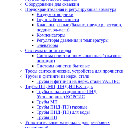
Оборудование для скважин
Предохранительная и регулирующая арматура
Воздухоотводчики
Группы безопасности
Клапаны разные (баланс, предохр, регулир,
подпит, эл-магн)
Компенсаторы
Регуляторы давления и температуры
Элеваторы
Системы очистки воды
Система очистки промышленная (заказные
позиции)
Системы очистки бытовые
Тросы сантехнические, устройства для прочистки
Трубы и фитинги из нерж. стали
Трубы и фитинги из нерж. стали VALTEC
Трубы ПП, МП, ПНД,НПВХ и др.
Трубы канализационные ПНД
(безнапорные) КОРСИС
Трубы МП
Трубы ПНД (ПЭ) газовые
Трубы ПНД (ПЭ) для воды
Трубы ПП
Уплотнительные материалы для резьбовых
соединений