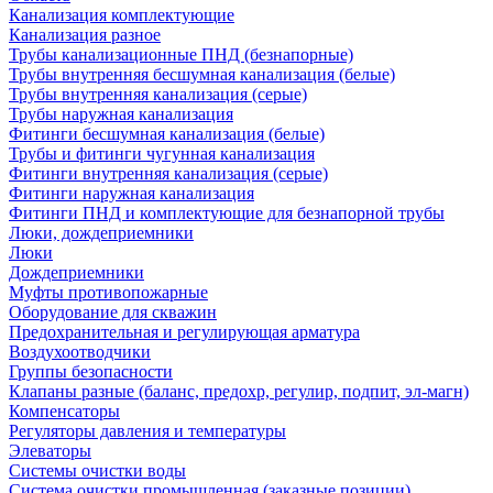
Канализация комплектующие
Канализация разное
Трубы канализационные ПНД (безнапорные)
Трубы внутренняя бесшумная канализация (белые)
Трубы внутренняя канализация (серые)
Трубы наружная канализация
Фитинги бесшумная канализация (белые)
Трубы и фитинги чугунная канализация
Фитинги внутренняя канализация (серые)
Фитинги наружная канализация
Фитинги ПНД и комплектующие для безнапорной трубы
Люки, дождеприемники
Люки
Дождеприемники
Муфты противопожарные
Оборудование для скважин
Предохранительная и регулирующая арматура
Воздухоотводчики
Группы безопасности
Клапаны разные (баланс, предохр, регулир, подпит, эл-магн)
Компенсаторы
Регуляторы давления и температуры
Элеваторы
Системы очистки воды
Система очистки промышленная (заказные позиции)