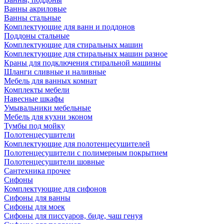
Ванны акриловые
Ванны стальные
Комплектующие для ванн и поддонов
Поддоны стальные
Комплектующие для стиральных машин
Комплектующие для стиральных машин разное
Краны для подключения стиральной машины
Шланги сливные и наливные
Мебель для ванных комнат
Комплекты мебели
Навесные шкафы
Умывальники мебельные
Мебель для кухни эконом
Тумбы под мойку
Полотенцесушители
Комплектующие для полотенцесушителей
Полотенцесушители с полимерным покрытием
Полотенцесушители шовные
Сантехника прочее
Сифоны
Комплектующие для сифонов
Сифоны для ванны
Сифоны для моек
Сифоны для писсуаров, биде, чаш генуя