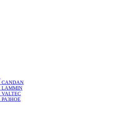
а
ода CANDAN
да LAMMIN
да VALTEC
да РАЗНОЕ