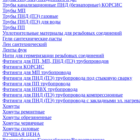
Трубы канализационные ПНД (безнапорные) КОРСИС
Трубы МП
Трубы ПНД (ПЭ) газовые
Трубы ПНД (ПЭ) для воды
Трубы ПП
Уплотнительные материалы для резьбовых соединений
Гели сантехнические,пасты
Лен сантехнический
Ленты фум
Нити для гермеризации резьбовых соединений
Фитинги для ПП, МП, ПНД (ПЭ) трубопроводов
Фитинги КОРСИС
Фитинги для МП трубопровода
Фитинги для ПНД (ПЭ) трубопровода под стыковую сварку
Фитинги для ПП трубопровода
Фитинги для НПВХ трубопровода
Фитинги для ПНД (ПЭ) трубопровода компрессионные
Фитинги для ПНД (ПЭ) трубопровода с закладными эл. нагрев
Хомуты
Хомуты ремонтные
Хомуты обрезиненные
Хомуты червячные
Хомуты силовые
ЛУЧШАЯ ЦЕНА
Водоснабжение/Газоснабжение/Водоотведение