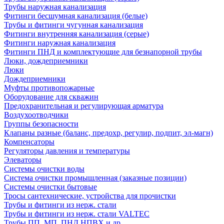
Трубы наружная канализация
Фитинги бесшумная канализация (белые)
Трубы и фитинги чугунная канализация
Фитинги внутренняя канализация (серые)
Фитинги наружная канализация
Фитинги ПНД и комплектующие для безнапорной трубы
Люки, дождеприемники
Люки
Дождеприемники
Муфты противопожарные
Оборудование для скважин
Предохранительная и регулирующая арматура
Воздухоотводчики
Группы безопасности
Клапаны разные (баланс, предохр, регулир, подпит, эл-магн)
Компенсаторы
Регуляторы давления и температуры
Элеваторы
Системы очистки воды
Система очистки промышленная (заказные позиции)
Системы очистки бытовые
Тросы сантехнические, устройства для прочистки
Трубы и фитинги из нерж. стали
Трубы и фитинги из нерж. стали VALTEC
Трубы ПП, МП, ПНД,НПВХ и др.