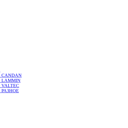
а
ода CANDAN
да LAMMIN
да VALTEC
да РАЗНОЕ