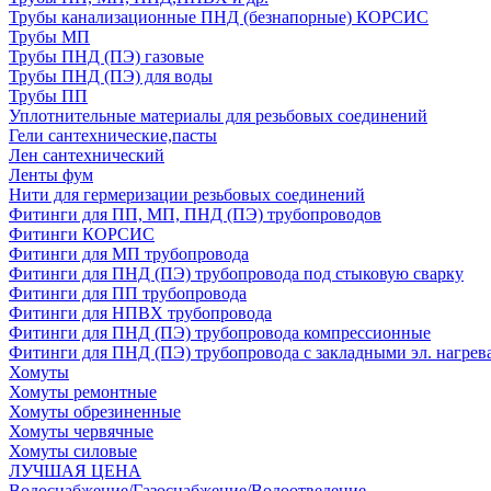
Трубы канализационные ПНД (безнапорные) КОРСИС
Трубы МП
Трубы ПНД (ПЭ) газовые
Трубы ПНД (ПЭ) для воды
Трубы ПП
Уплотнительные материалы для резьбовых соединений
Гели сантехнические,пасты
Лен сантехнический
Ленты фум
Нити для гермеризации резьбовых соединений
Фитинги для ПП, МП, ПНД (ПЭ) трубопроводов
Фитинги КОРСИС
Фитинги для МП трубопровода
Фитинги для ПНД (ПЭ) трубопровода под стыковую сварку
Фитинги для ПП трубопровода
Фитинги для НПВХ трубопровода
Фитинги для ПНД (ПЭ) трубопровода компрессионные
Фитинги для ПНД (ПЭ) трубопровода с закладными эл. нагрев
Хомуты
Хомуты ремонтные
Хомуты обрезиненные
Хомуты червячные
Хомуты силовые
ЛУЧШАЯ ЦЕНА
Водоснабжение/Газоснабжение/Водоотведение