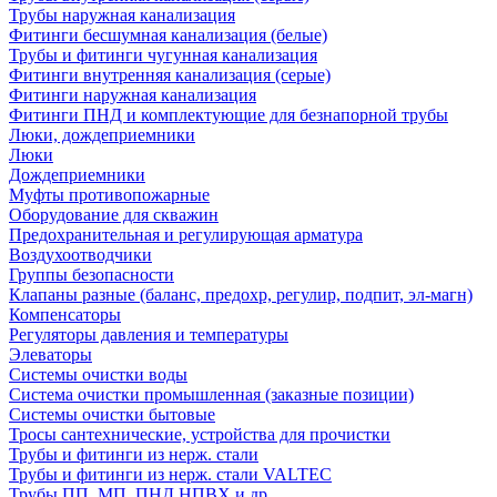
Трубы наружная канализация
Фитинги бесшумная канализация (белые)
Трубы и фитинги чугунная канализация
Фитинги внутренняя канализация (серые)
Фитинги наружная канализация
Фитинги ПНД и комплектующие для безнапорной трубы
Люки, дождеприемники
Люки
Дождеприемники
Муфты противопожарные
Оборудование для скважин
Предохранительная и регулирующая арматура
Воздухоотводчики
Группы безопасности
Клапаны разные (баланс, предохр, регулир, подпит, эл-магн)
Компенсаторы
Регуляторы давления и температуры
Элеваторы
Системы очистки воды
Система очистки промышленная (заказные позиции)
Системы очистки бытовые
Тросы сантехнические, устройства для прочистки
Трубы и фитинги из нерж. стали
Трубы и фитинги из нерж. стали VALTEC
Трубы ПП, МП, ПНД,НПВХ и др.