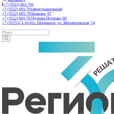
+7 (3522) 601-701
+7 (3522) 601-701
многоканальный
+7 (3522) 605-705
Бажова, 97
+7 (3522) 601-707
Бурова-Петрова, 60
+7 (35253) 3-16-01
г. Шадринск, ул. Михайловская, 74