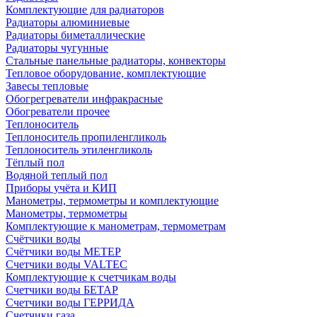
Комплектующие для радиаторов
Радиаторы алюминиевые
Радиаторы биметаллические
Радиаторы чугунные
Стальные панельные радиаторы, конвекторы
Тепловое оборудование, комплектующие
Завесы тепловые
Обогрегреватели инфракрасные
Обогреватели прочее
Теплоноситель
Теплоноситель пропиленгликоль
Теплоноситель этиленгликоль
Тёплый пол
Водяной теплый пол
Приборы учёта и КИП
Манометры, термометры и комплектующие
Манометры, термометры
Комплектующие к манометрам, термометрам
Счётчики воды
Счётчики воды МЕТЕР
Счетчики воды VALTEC
Комплектующие к счетчикам воды
Счетчики воды БЕТАР
Счетчики воды ГЕРРИДА
Счетчики газа