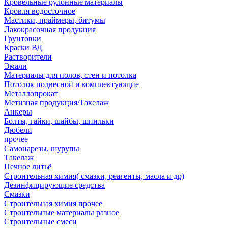
Кровельные рулонные материалы
Кровля водосточное
Мастики, праймеры, битумы
Лакокрасочная продукция
Грунтовки
Краски ВД
Растворители
Эмали
Материалы для полов, стен и потолка
Потолок подвесной и комплектующие
Металлопрокат
Метизная продукция/Такелаж
Анкеры
Болты, гайки, шайбы, шпильки
Дюбели
прочее
Самонарезы, шурупы
Такелаж
Печное литьё
Строительная химия( смазки, реагенты, масла и др)
Дезинфицирующие средства
Смазки
Строительная химия прочее
Строительные материалы разное
Строительные смеси