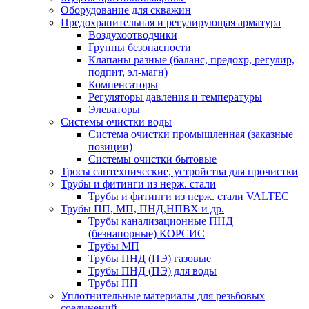
Оборудование для скважин
Предохранительная и регулирующая арматура
Воздухоотводчики
Группы безопасности
Клапаны разные (баланс, предохр, регулир,
подпит, эл-магн)
Компенсаторы
Регуляторы давления и температуры
Элеваторы
Системы очистки воды
Система очистки промышленная (заказные
позиции)
Системы очистки бытовые
Тросы сантехнические, устройства для прочистки
Трубы и фитинги из нерж. стали
Трубы и фитинги из нерж. стали VALTEC
Трубы ПП, МП, ПНД,НПВХ и др.
Трубы канализационные ПНД
(безнапорные) КОРСИС
Трубы МП
Трубы ПНД (ПЭ) газовые
Трубы ПНД (ПЭ) для воды
Трубы ПП
Уплотнительные материалы для резьбовых
соединений