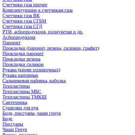
Счетчики газа прочее
Комплектующие к счетчикам газа
Счетчики газа ВК
Счетчики газа СГБМ
Счетчики газа СГД
РТИ, асбопродукция, полиуретан и др.
Асбопродукция
Паронит
Прокладки (паронит, резина, силикон, графит)
Прокладки паронит
Прокладки резина
Прокладки силикон
Рукава (кроме поливочных)
Рукава напорные
Сальниковая набивка, каболка
Техпластины
Техпластины МБС
Техпластины ТМКЩ
Сантехника
Сушилки для рук
Биде, писсуары, чаши генуя
Биде
Писсуары
Чаши Генуя
Ванны, поддоны