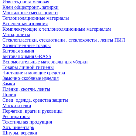
Известь,паста меловая
Клеи общестроит., затирки
Монтажные смеси, цемент
Теплоизоляционные материалы
Вспененная изоляция
Комплектующие к теплоизоляционным материалам
Маты, плиты
Стеклопластики, стеклоткани , стеклохолсты , ленты ПИЛ
Хозяйственные товары
Бытовая химия
Бытовая химия GRASS
Вспомогательные материалы для уборки
Товары личной гигиены
Чистящие и моющие средства
Замочно-скобяные изделия
Замки
Плёнки, скотчи, ленты
Полив
Спец. одежда, средства защиты
Маски и очки
Перчатки, краги и руковицы
Респираторы
Текстильная продукция
Хоз. инвентарь
Шнуры, веревки