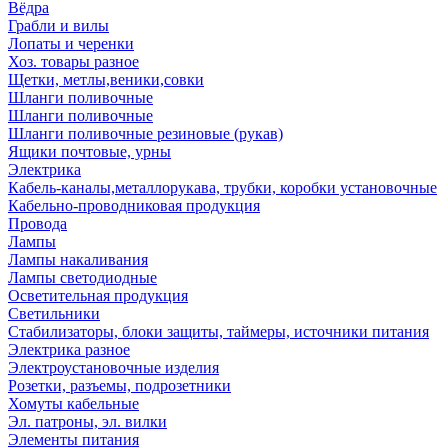
Вёдра
Грабли и вилы
Лопаты и черенки
Хоз. товары разное
Щетки, метлы,веники,совки
Шланги поливочные
Шланги поливочные
Шланги поливочные резиновые (рукав)
Ящики почтовые, урны
Электрика
Кабель-каналы,металлорукава, трубки, коробки установочные
Кабельно-проводниковая продукция
Провода
Лампы
Лампы накаливания
Лампы светодиодные
Осветительная продукция
Светильники
Стабилизаторы, блоки защиты, таймеры, источники питания
Электрика разное
Электроустановочные изделия
Розетки, разъемы, подрозетники
Хомуты кабельные
Эл. патроны, эл. вилки
Элементы питания