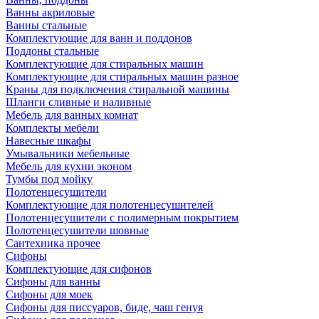
Ванны акриловые
Ванны стальные
Комплектующие для ванн и поддонов
Поддоны стальные
Комплектующие для стиральных машин
Комплектующие для стиральных машин разное
Краны для подключения стиральной машины
Шланги сливные и наливные
Мебель для ванных комнат
Комплекты мебели
Навесные шкафы
Умывальники мебельные
Мебель для кухни эконом
Тумбы под мойку
Полотенцесушители
Комплектующие для полотенцесушителей
Полотенцесушители с полимерным покрытием
Полотенцесушители шовные
Сантехника прочее
Сифоны
Комплектующие для сифонов
Сифоны для ванны
Сифоны для моек
Сифоны для писсуаров, биде, чаш генуя