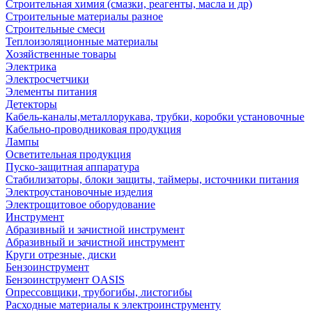
Строительная химия (смазки, реагенты, масла и др)
Строительные материалы разное
Строительные смеси
Теплоизоляционные материалы
Хозяйственные товары
Электрика
Электросчетчики
Элементы питания
Детекторы
Кабель-каналы,металлорукава, трубки, коробки установочные
Кабельно-проводниковая продукция
Лампы
Осветительная продукция
Пуско-защитная аппаратура
Стабилизаторы, блоки защиты, таймеры, источники питания
Электроустановочные изделия
Электрощитовое оборудование
Инструмент
Абразивный и зачистной инструмент
Абразивный и зачистной инструмент
Круги отрезные, диски
Бензоинструмент
Бензоинструмент OASIS
Опрессовщики, трубогибы, листогибы
Расходные материалы к электроинструменту