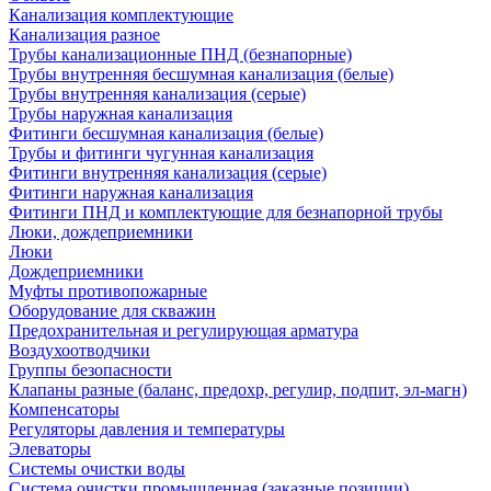
Канализация комплектующие
Канализация разное
Трубы канализационные ПНД (безнапорные)
Трубы внутренняя бесшумная канализация (белые)
Трубы внутренняя канализация (серые)
Трубы наружная канализация
Фитинги бесшумная канализация (белые)
Трубы и фитинги чугунная канализация
Фитинги внутренняя канализация (серые)
Фитинги наружная канализация
Фитинги ПНД и комплектующие для безнапорной трубы
Люки, дождеприемники
Люки
Дождеприемники
Муфты противопожарные
Оборудование для скважин
Предохранительная и регулирующая арматура
Воздухоотводчики
Группы безопасности
Клапаны разные (баланс, предохр, регулир, подпит, эл-магн)
Компенсаторы
Регуляторы давления и температуры
Элеваторы
Системы очистки воды
Система очистки промышленная (заказные позиции)