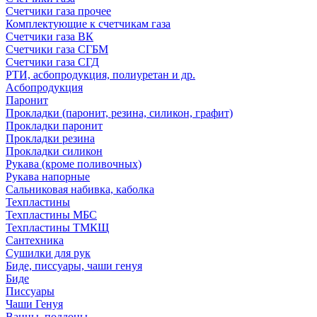
Счетчики газа прочее
Комплектующие к счетчикам газа
Счетчики газа ВК
Счетчики газа СГБМ
Счетчики газа СГД
РТИ, асбопродукция, полиуретан и др.
Асбопродукция
Паронит
Прокладки (паронит, резина, силикон, графит)
Прокладки паронит
Прокладки резина
Прокладки силикон
Рукава (кроме поливочных)
Рукава напорные
Сальниковая набивка, каболка
Техпластины
Техпластины МБС
Техпластины ТМКЩ
Сантехника
Сушилки для рук
Биде, писсуары, чаши генуя
Биде
Писсуары
Чаши Генуя
Ванны, поддоны