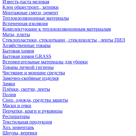
Известь,паста меловая
Клеи общестроит., затирки
Монтажные смеси, цемент
Теплоизоляционные материалы
Вспененная изоляция
Комплектующие к теплоизоляционным материалам
Маты, плиты
Стеклопластики, стеклоткани , стеклохолсты , ленты ПИЛ
Хозяйственные товары
Бытовая химия
Бытовая химия GRASS
Вспомогательные материалы для уборки
Товары личной гигиены
Чистящие и моющие средства
Замочно-скобяные изделия
Замки
Плёнки, скотчи, ленты
Полив
Спец. одежда, средства защиты
Маски и очки
Перчатки, краги и руковицы
Респираторы
Текстильная продукция
Хоз. инвентарь
Шнуры, веревки