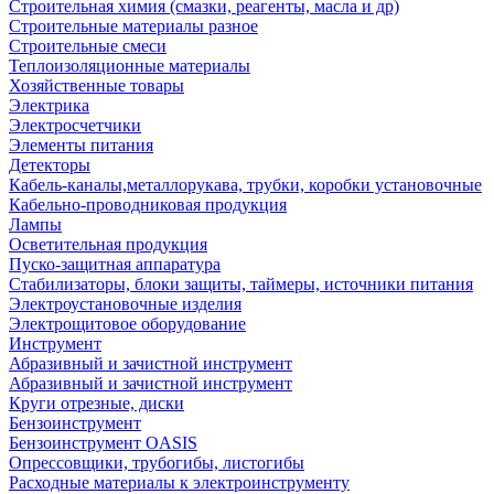
Строительная химия (смазки, реагенты, масла и др)
Строительные материалы разное
Строительные смеси
Теплоизоляционные материалы
Хозяйственные товары
Электрика
Электросчетчики
Элементы питания
Детекторы
Кабель-каналы,металлорукава, трубки, коробки установочные
Кабельно-проводниковая продукция
Лампы
Осветительная продукция
Пуско-защитная аппаратура
Стабилизаторы, блоки защиты, таймеры, источники питания
Электроустановочные изделия
Электрощитовое оборудование
Инструмент
Абразивный и зачистной инструмент
Абразивный и зачистной инструмент
Круги отрезные, диски
Бензоинструмент
Бензоинструмент OASIS
Опрессовщики, трубогибы, листогибы
Расходные материалы к электроинструменту