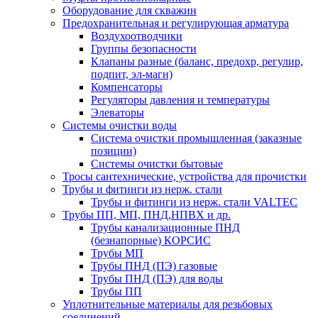
Оборудование для скважин
Предохранительная и регулирующая арматура
Воздухоотводчики
Группы безопасности
Клапаны разные (баланс, предохр, регулир,
подпит, эл-магн)
Компенсаторы
Регуляторы давления и температуры
Элеваторы
Системы очистки воды
Система очистки промышленная (заказные
позиции)
Системы очистки бытовые
Тросы сантехнические, устройства для прочистки
Трубы и фитинги из нерж. стали
Трубы и фитинги из нерж. стали VALTEC
Трубы ПП, МП, ПНД,НПВХ и др.
Трубы канализационные ПНД
(безнапорные) КОРСИС
Трубы МП
Трубы ПНД (ПЭ) газовые
Трубы ПНД (ПЭ) для воды
Трубы ПП
Уплотнительные материалы для резьбовых
соединений