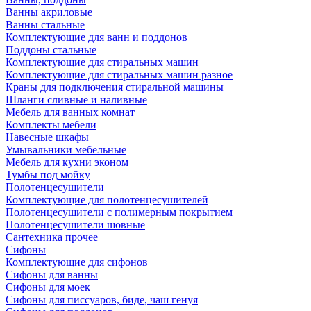
Ванны акриловые
Ванны стальные
Комплектующие для ванн и поддонов
Поддоны стальные
Комплектующие для стиральных машин
Комплектующие для стиральных машин разное
Краны для подключения стиральной машины
Шланги сливные и наливные
Мебель для ванных комнат
Комплекты мебели
Навесные шкафы
Умывальники мебельные
Мебель для кухни эконом
Тумбы под мойку
Полотенцесушители
Комплектующие для полотенцесушителей
Полотенцесушители с полимерным покрытием
Полотенцесушители шовные
Сантехника прочее
Сифоны
Комплектующие для сифонов
Сифоны для ванны
Сифоны для моек
Сифоны для писсуаров, биде, чаш генуя