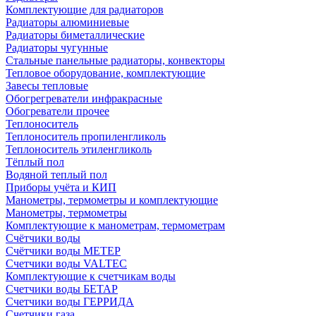
Комплектующие для радиаторов
Радиаторы алюминиевые
Радиаторы биметаллические
Радиаторы чугунные
Стальные панельные радиаторы, конвекторы
Тепловое оборудование, комплектующие
Завесы тепловые
Обогрегреватели инфракрасные
Обогреватели прочее
Теплоноситель
Теплоноситель пропиленгликоль
Теплоноситель этиленгликоль
Тёплый пол
Водяной теплый пол
Приборы учёта и КИП
Манометры, термометры и комплектующие
Манометры, термометры
Комплектующие к манометрам, термометрам
Счётчики воды
Счётчики воды МЕТЕР
Счетчики воды VALTEC
Комплектующие к счетчикам воды
Счетчики воды БЕТАР
Счетчики воды ГЕРРИДА
Счетчики газа