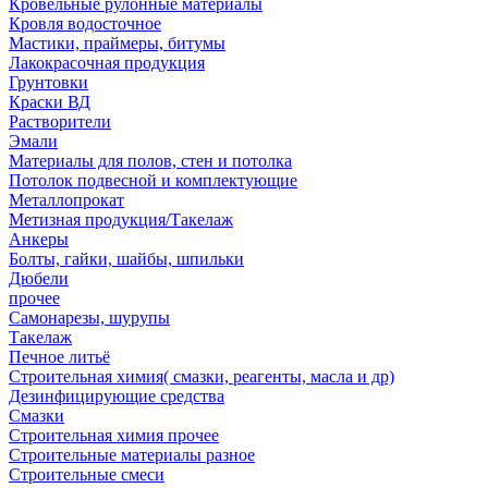
Кровельные рулонные материалы
Кровля водосточное
Мастики, праймеры, битумы
Лакокрасочная продукция
Грунтовки
Краски ВД
Растворители
Эмали
Материалы для полов, стен и потолка
Потолок подвесной и комплектующие
Металлопрокат
Метизная продукция/Такелаж
Анкеры
Болты, гайки, шайбы, шпильки
Дюбели
прочее
Самонарезы, шурупы
Такелаж
Печное литьё
Строительная химия( смазки, реагенты, масла и др)
Дезинфицирующие средства
Смазки
Строительная химия прочее
Строительные материалы разное
Строительные смеси