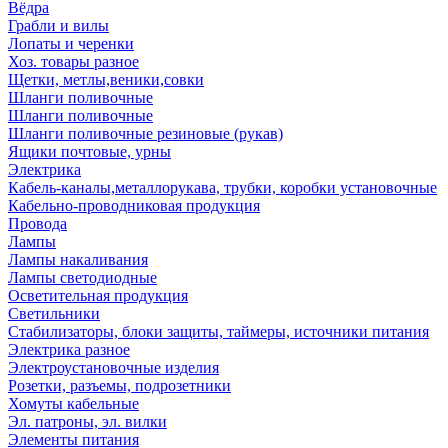
Вёдра
Грабли и вилы
Лопаты и черенки
Хоз. товары разное
Щетки, метлы,веники,совки
Шланги поливочные
Шланги поливочные
Шланги поливочные резиновые (рукав)
Ящики почтовые, урны
Электрика
Кабель-каналы,металлорукава, трубки, коробки установочные
Кабельно-проводниковая продукция
Провода
Лампы
Лампы накаливания
Лампы светодиодные
Осветительная продукция
Светильники
Стабилизаторы, блоки защиты, таймеры, источники питания
Электрика разное
Электроустановочные изделия
Розетки, разъемы, подрозетники
Хомуты кабельные
Эл. патроны, эл. вилки
Элементы питания