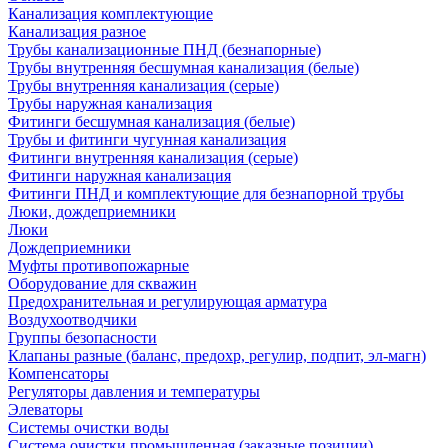
Канализация комплектующие
Канализация разное
Трубы канализационные ПНД (безнапорные)
Трубы внутренняя бесшумная канализация (белые)
Трубы внутренняя канализация (серые)
Трубы наружная канализация
Фитинги бесшумная канализация (белые)
Трубы и фитинги чугунная канализация
Фитинги внутренняя канализация (серые)
Фитинги наружная канализация
Фитинги ПНД и комплектующие для безнапорной трубы
Люки, дождеприемники
Люки
Дождеприемники
Муфты противопожарные
Оборудование для скважин
Предохранительная и регулирующая арматура
Воздухоотводчики
Группы безопасности
Клапаны разные (баланс, предохр, регулир, подпит, эл-магн)
Компенсаторы
Регуляторы давления и температуры
Элеваторы
Системы очистки воды
Система очистки промышленная (заказные позиции)