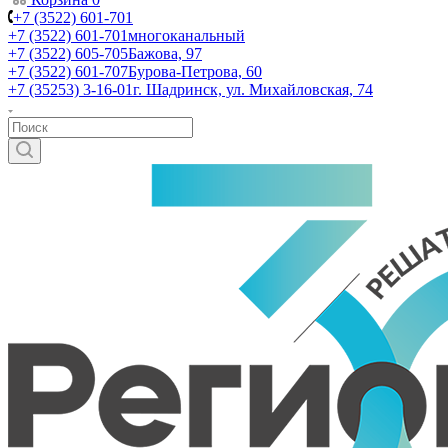
+7 (3522) 601-701
+7 (3522) 601-701
многоканальный
+7 (3522) 605-705
Бажова, 97
+7 (3522) 601-707
Бурова-Петрова, 60
+7 (35253) 3-16-01
г. Шадринск, ул. Михайловская, 74