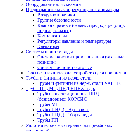
Оборудование для скважин
Предохранительная и регулирующая арматура
Воздухоотводчики
Группы безопасности
Клапаны разные (баланс, предохр, регулир,
подпит, эл-магн)
Компенсаторы
Регуляторы давления и температуры
Элеваторы
Системы очистки воды
Система очистки промышленная (заказные
позиции)
Системы очистки бытовые
Тросы сантехнические, устройства для прочистки
Трубы и фитинги из нерж. стали
Трубы и фитинги из нерж. стали VALTEC
Трубы ПП, МП, ПНД,НПВХ и др.
Трубы канализационные ПНД
(безнапорные) КОРСИС
Трубы МП
Трубы ПНД (ПЭ) газовые
Трубы ПНД (ПЭ) для воды
Трубы ПП
Уплотнительные материалы для резьбовых
соединений