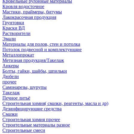
Кровельные рулонные материалы
Кровля водосточное
Мастики, праймеры, битумы
Лакокрасочная продукция
Грунтовки
Краски ВД
Растворители
Эмали
Материалы для полов, стен и потолка
Потолок подвесной и комплектующие
Металлопрокат
Метизная продукция/Такелаж
Анкеры
Болты, гайки, шайбы, шпильки
Дюбели
прочее
Самонарезы, шурупы
Такелаж
Печное литьё
Строительная химия( смазки, реагенты, масла и др)
Дезинфицирующие средства
Смазки
Строительная химия прочее
Строительные материалы разное
Строительные смеси