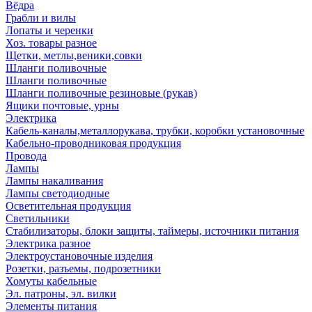
Вёдра
Грабли и вилы
Лопаты и черенки
Хоз. товары разное
Щетки, метлы,веники,совки
Шланги поливочные
Шланги поливочные
Шланги поливочные резиновые (рукав)
Ящики почтовые, урны
Электрика
Кабель-каналы,металлорукава, трубки, коробки установочные
Кабельно-проводниковая продукция
Провода
Лампы
Лампы накаливания
Лампы светодиодные
Осветительная продукция
Светильники
Стабилизаторы, блоки защиты, таймеры, источники питания
Электрика разное
Электроустановочные изделия
Розетки, разъемы, подрозетники
Хомуты кабельные
Эл. патроны, эл. вилки
Элементы питания