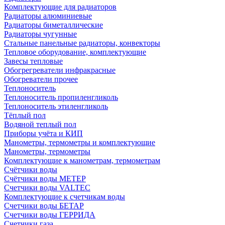
Комплектующие для радиаторов
Радиаторы алюминиевые
Радиаторы биметаллические
Радиаторы чугунные
Стальные панельные радиаторы, конвекторы
Тепловое оборудование, комплектующие
Завесы тепловые
Обогрегреватели инфракрасные
Обогреватели прочее
Теплоноситель
Теплоноситель пропиленгликоль
Теплоноситель этиленгликоль
Тёплый пол
Водяной теплый пол
Приборы учёта и КИП
Манометры, термометры и комплектующие
Манометры, термометры
Комплектующие к манометрам, термометрам
Счётчики воды
Счётчики воды МЕТЕР
Счетчики воды VALTEC
Комплектующие к счетчикам воды
Счетчики воды БЕТАР
Счетчики воды ГЕРРИДА
Счетчики газа