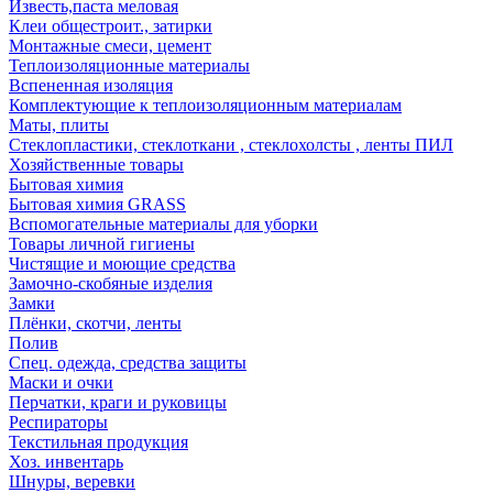
Известь,паста меловая
Клеи общестроит., затирки
Монтажные смеси, цемент
Теплоизоляционные материалы
Вспененная изоляция
Комплектующие к теплоизоляционным материалам
Маты, плиты
Стеклопластики, стеклоткани , стеклохолсты , ленты ПИЛ
Хозяйственные товары
Бытовая химия
Бытовая химия GRASS
Вспомогательные материалы для уборки
Товары личной гигиены
Чистящие и моющие средства
Замочно-скобяные изделия
Замки
Плёнки, скотчи, ленты
Полив
Спец. одежда, средства защиты
Маски и очки
Перчатки, краги и руковицы
Респираторы
Текстильная продукция
Хоз. инвентарь
Шнуры, веревки