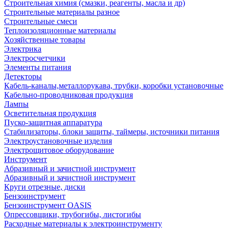
Строительная химия (смазки, реагенты, масла и др)
Строительные материалы разное
Строительные смеси
Теплоизоляционные материалы
Хозяйственные товары
Электрика
Электросчетчики
Элементы питания
Детекторы
Кабель-каналы,металлорукава, трубки, коробки установочные
Кабельно-проводниковая продукция
Лампы
Осветительная продукция
Пуско-защитная аппаратура
Стабилизаторы, блоки защиты, таймеры, источники питания
Электроустановочные изделия
Электрощитовое оборудование
Инструмент
Абразивный и зачистной инструмент
Абразивный и зачистной инструмент
Круги отрезные, диски
Бензоинструмент
Бензоинструмент OASIS
Опрессовщики, трубогибы, листогибы
Расходные материалы к электроинструменту