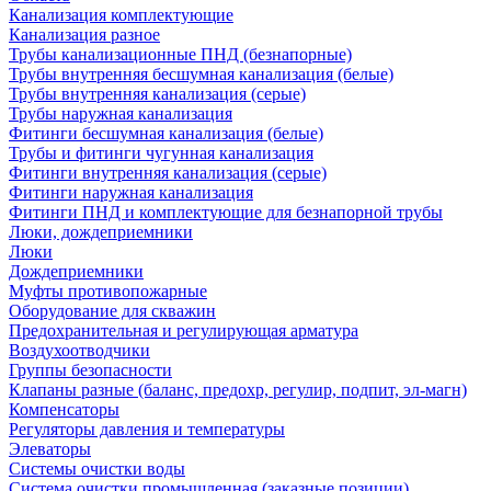
Канализация комплектующие
Канализация разное
Трубы канализационные ПНД (безнапорные)
Трубы внутренняя бесшумная канализация (белые)
Трубы внутренняя канализация (серые)
Трубы наружная канализация
Фитинги бесшумная канализация (белые)
Трубы и фитинги чугунная канализация
Фитинги внутренняя канализация (серые)
Фитинги наружная канализация
Фитинги ПНД и комплектующие для безнапорной трубы
Люки, дождеприемники
Люки
Дождеприемники
Муфты противопожарные
Оборудование для скважин
Предохранительная и регулирующая арматура
Воздухоотводчики
Группы безопасности
Клапаны разные (баланс, предохр, регулир, подпит, эл-магн)
Компенсаторы
Регуляторы давления и температуры
Элеваторы
Системы очистки воды
Система очистки промышленная (заказные позиции)