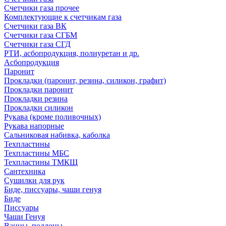
Счетчики газа прочее
Комплектующие к счетчикам газа
Счетчики газа ВК
Счетчики газа СГБМ
Счетчики газа СГД
РТИ, асбопродукция, полиуретан и др.
Асбопродукция
Паронит
Прокладки (паронит, резина, силикон, графит)
Прокладки паронит
Прокладки резина
Прокладки силикон
Рукава (кроме поливочных)
Рукава напорные
Сальниковая набивка, каболка
Техпластины
Техпластины МБС
Техпластины ТМКЩ
Сантехника
Сушилки для рук
Биде, писсуары, чаши генуя
Биде
Писсуары
Чаши Генуя
Ванны, поддоны