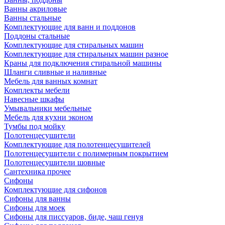
Ванны акриловые
Ванны стальные
Комплектующие для ванн и поддонов
Поддоны стальные
Комплектующие для стиральных машин
Комплектующие для стиральных машин разное
Краны для подключения стиральной машины
Шланги сливные и наливные
Мебель для ванных комнат
Комплекты мебели
Навесные шкафы
Умывальники мебельные
Мебель для кухни эконом
Тумбы под мойку
Полотенцесушители
Комплектующие для полотенцесушителей
Полотенцесушители с полимерным покрытием
Полотенцесушители шовные
Сантехника прочее
Сифоны
Комплектующие для сифонов
Сифоны для ванны
Сифоны для моек
Сифоны для писсуаров, биде, чаш генуя