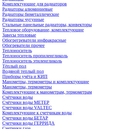
Комплектующие для радиаторов
Радиаторы алюминиевые
Радиаторы биметаллические
Радиаторы чугунные
Стальные панельные радиаторы, конвекторы
Тепловое оборудование, комплектующие
Завесы тепловые
Обогрегреватели инфракрасные
Обогреватели прочее
Теплоноситель
Теплоноситель пропиленгликоль
Теплоноситель этиленгликоль
Тёплый пол
Водяной теплый пол
Приборы учёта и КИП
Манометры, термометры и комплектующие
Манометры, термометры
Комплектующие к манометрам, термометрам
Счётчики воды
Счётчики воды МЕТЕР
Счетчики воды VALTEC
Комплектующие к счетчикам воды
Счетчики воды БЕТАР
Счетчики воды ГЕРРИДА
Счетчики газа