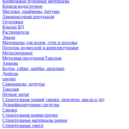
Кровельные рулонные материалы
Кровля водосточное
Мастики, праймеры, битумы
Лакокрасочная продукция
Грунтовки
Краски ВД
Растворители
Эмали
Материалы для полов, стен и потолка
Потолок подвесной и комплектующие
Металлопрокат
Метизная продукция/Такелаж
Анкеры
Болты, гайки, шайбы, шпильки
Дюбели
прочее
Самонарезы, шурупы
Такелаж
Печное литьё
Строительная химия( смазки, реагенты, масла и др)
Дезинфицирующие средства
Смазки
Строительная химия прочее
Строительные материалы разное
Строительные смеси