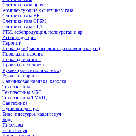
Счетчики газа прочее
Комплектующие к счетчикам газа
Счетчики газа ВК
Счетчики газа СГБМ
Счетчики газа СГД
РТИ, асбопродукция, полиуретан и др.
Асбопродукция
Паронит
Прокладки (паронит, резина, силикон, графит)
Прокладки паронит
Прокладки резина
Прокладки силикон
Рукава (кроме поливочных)
Рукава напорные
Сальниковая набивка, каболка
Техпластины
Техпластины МБС
Техпластины ТМКЩ
Сантехника
Сушилки для рук
Биде, писсуары, чаши генуя
Биде
Писсуары
Чаши Генуя
Ванны, поддоны