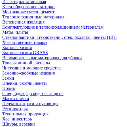
Известь,паста меловая
Клеи общестроит., затирки
Монтажные смеси, цемент
Теплоизоляционные материалы
Вспененная изоляция
Комплектующие к теплоизоляционным материалам
Маты, плиты
Стеклопластики, стеклоткани , стеклохолсты , ленты ПИЛ
Хозяйственные товары
Бытовая химия
Бытовая химия GRASS
Вспомогательные материалы для уборки
Товары личной гигиены
Чистящие и моющие средства
Замочно-скобяные изделия
Замки
Плёнки, скотчи, ленты
Полив
Спец. одежда, средства защиты
Маски и очки
Перчатки, краги и руковицы
Респираторы
Текстильная продукция
Хоз. инвентарь
Шнуры, веревки