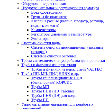
Оборудование для скважин
Предохранительная и регулирующая арматура
Воздухоотводчики
Группы безопасности
Клапаны разные (баланс, предохр, регулир,
подпит, эл-магн)
Компенсаторы
Регуляторы давления и температуры
Элеваторы
Системы очистки воды
Система очистки промышленная (заказные
позиции)
Системы очистки бытовые
Тросы сантехнические, устройства для прочистки
Трубы и фитинги из нерж. стали
Трубы и фитинги из нерж. стали VALTEC
Трубы ПП, МП, ПНД,НПВХ и др.
Трубы канализационные ПНД
(безнапорные) КОРСИС
Трубы МП
Трубы ПНД (ПЭ) газовые
Трубы ПНД (ПЭ) для воды
Трубы ПП
Уплотнительные материалы для резьбовых
соединений