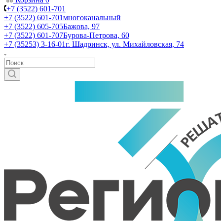
+7 (3522) 601-701
+7 (3522) 601-701
многоканальный
+7 (3522) 605-705
Бажова, 97
+7 (3522) 601-707
Бурова-Петрова, 60
+7 (35253) 3-16-01
г. Шадринск, ул. Михайловская, 74