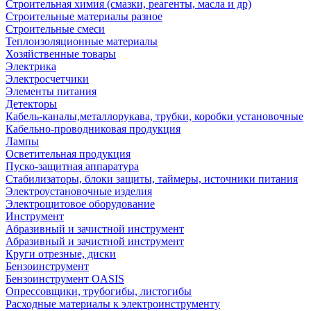
Строительная химия (смазки, реагенты, масла и др)
Строительные материалы разное
Строительные смеси
Теплоизоляционные материалы
Хозяйственные товары
Электрика
Электросчетчики
Элементы питания
Детекторы
Кабель-каналы,металлорукава, трубки, коробки установочные
Кабельно-проводниковая продукция
Лампы
Осветительная продукция
Пуско-защитная аппаратура
Стабилизаторы, блоки защиты, таймеры, источники питания
Электроустановочные изделия
Электрощитовое оборудование
Инструмент
Абразивный и зачистной инструмент
Абразивный и зачистной инструмент
Круги отрезные, диски
Бензоинструмент
Бензоинструмент OASIS
Опрессовщики, трубогибы, листогибы
Расходные материалы к электроинструменту