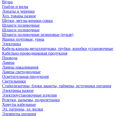
Вёдра
Грабли и вилы
Лопаты и черенки
Хоз. товары разное
Щетки, метлы,веники,совки
Шланги поливочные
Шланги поливочные
Шланги поливочные резиновые (рукав)
Ящики почтовые, урны
Электрика
Кабель-каналы,металлорукава, трубки, коробки установочные
Кабельно-проводниковая продукция
Провода
Лампы
Лампы накаливания
Лампы светодиодные
Осветительная продукция
Светильники
Стабилизаторы, блоки защиты, таймеры, источники питания
Электрика разное
Электроустановочные изделия
Розетки, разъемы, подрозетники
Хомуты кабельные
Эл. патроны, эл. вилки
Элементы питания