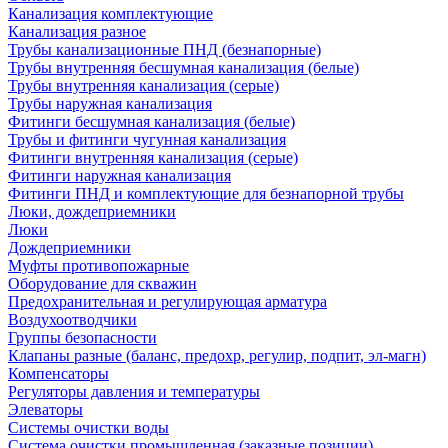
Канализация комплектующие
Канализация разное
Трубы канализационные ПНД (безнапорные)
Трубы внутренняя бесшумная канализация (белые)
Трубы внутренняя канализация (серые)
Трубы наружная канализация
Фитинги бесшумная канализация (белые)
Трубы и фитинги чугунная канализация
Фитинги внутренняя канализация (серые)
Фитинги наружная канализация
Фитинги ПНД и комплектующие для безнапорной трубы
Люки, дождеприемники
Люки
Дождеприемники
Муфты противопожарные
Оборудование для скважин
Предохранительная и регулирующая арматура
Воздухоотводчики
Группы безопасности
Клапаны разные (баланс, предохр, регулир, подпит, эл-магн)
Компенсаторы
Регуляторы давления и температуры
Элеваторы
Системы очистки воды
Система очистки промышленная (заказные позиции)