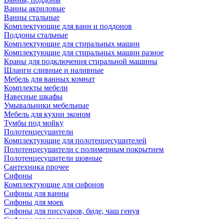
Ванны акриловые
Ванны стальные
Комплектующие для ванн и поддонов
Поддоны стальные
Комплектующие для стиральных машин
Комплектующие для стиральных машин разное
Краны для подключения стиральной машины
Шланги сливные и наливные
Мебель для ванных комнат
Комплекты мебели
Навесные шкафы
Умывальники мебельные
Мебель для кухни эконом
Тумбы под мойку
Полотенцесушители
Комплектующие для полотенцесушителей
Полотенцесушители с полимерным покрытием
Полотенцесушители шовные
Сантехника прочее
Сифоны
Комплектующие для сифонов
Сифоны для ванны
Сифоны для моек
Сифоны для писсуаров, биде, чаш генуя