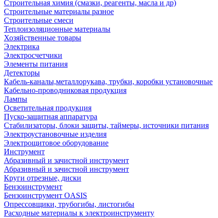
Строительная химия (смазки, реагенты, масла и др)
Строительные материалы разное
Строительные смеси
Теплоизоляционные материалы
Хозяйственные товары
Электрика
Электросчетчики
Элементы питания
Детекторы
Кабель-каналы,металлорукава, трубки, коробки установочные
Кабельно-проводниковая продукция
Лампы
Осветительная продукция
Пуско-защитная аппаратура
Стабилизаторы, блоки защиты, таймеры, источники питания
Электроустановочные изделия
Электрощитовое оборудование
Инструмент
Абразивный и зачистной инструмент
Абразивный и зачистной инструмент
Круги отрезные, диски
Бензоинструмент
Бензоинструмент OASIS
Опрессовщики, трубогибы, листогибы
Расходные материалы к электроинструменту