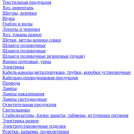
Текстильная продукция
Хоз. инвентарь
Шнуры, веревки
Вёдра
Грабли и вилы
Лопаты и черенки
Хоз. товары разное
Щетки, метлы,веники,совки
Шланги поливочные
Шланги поливочные
Шланги поливочные резиновые (рукав)
Ящики почтовые, урны
Электрика
Кабель-каналы,металлорукава, трубки, коробки установочные
Кабельно-проводниковая продукция
Провода
Лампы
Лампы накаливания
Лампы светодиодные
Осветительная продукция
Светильники
Стабилизаторы, блоки защиты, таймеры, источники питания
Электрика разное
Электроустановочные изделия
Розетки, разъемы, подрозетники