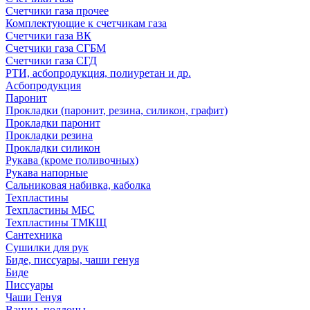
Счетчики газа прочее
Комплектующие к счетчикам газа
Счетчики газа ВК
Счетчики газа СГБМ
Счетчики газа СГД
РТИ, асбопродукция, полиуретан и др.
Асбопродукция
Паронит
Прокладки (паронит, резина, силикон, графит)
Прокладки паронит
Прокладки резина
Прокладки силикон
Рукава (кроме поливочных)
Рукава напорные
Сальниковая набивка, каболка
Техпластины
Техпластины МБС
Техпластины ТМКЩ
Сантехника
Сушилки для рук
Биде, писсуары, чаши генуя
Биде
Писсуары
Чаши Генуя
Ванны, поддоны