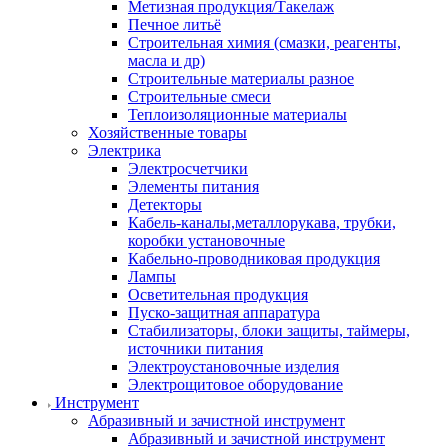
Метизная продукция/Такелаж
Печное литьё
Строительная химия (смазки, реагенты,
масла и др)
Строительные материалы разное
Строительные смеси
Теплоизоляционные материалы
Хозяйственные товары
Электрика
Электросчетчики
Элементы питания
Детекторы
Кабель-каналы,металлорукава, трубки,
коробки установочные
Кабельно-проводниковая продукция
Лампы
Осветительная продукция
Пуско-защитная аппаратура
Стабилизаторы, блоки защиты, таймеры,
источники питания
Электроустановочные изделия
Электрощитовое оборудование
Инструмент
Абразивный и зачистной инструмент
Абразивный и зачистной инструмент