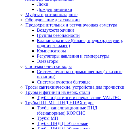
Люки
Дождеприемники
Муфты противопожарные
Оборудование для скважин
Предохранительная и регулирующая арматура
Воздухоотводчики
Группы безопасности
Клапаны разные (баланс, предохр, регулир,
подпит, эл-магн)
Компенсаторы
Регуляторы давления и температуры
Элеваторы
Системы очистки воды
Система очистки промышленная (заказные
позиции)
Системы очистки бытовые
Тросы сантехнические, устройства для прочистки
Трубы и фитинги из нерж. стали
Трубы и фитинги из нерж. стали VALTEC
Трубы ПП, МП, ПНД,НПВХ и др.
Трубы канализационные ПНД
(безнапорные) КОРСИС
Трубы МП
Трубы ПНД (ПЭ) газовые
Трубы ПНД (ПЭ) для воды