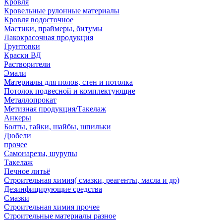
Кровля
Кровельные рулонные материалы
Кровля водосточное
Мастики, праймеры, битумы
Лакокрасочная продукция
Грунтовки
Краски ВД
Растворители
Эмали
Материалы для полов, стен и потолка
Потолок подвесной и комплектующие
Металлопрокат
Метизная продукция/Такелаж
Анкеры
Болты, гайки, шайбы, шпильки
Дюбели
прочее
Самонарезы, шурупы
Такелаж
Печное литьё
Строительная химия( смазки, реагенты, масла и др)
Дезинфицирующие средства
Смазки
Строительная химия прочее
Строительные материалы разное