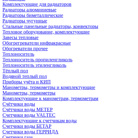
Комплектующие для радиаторов
Радиаторы алюминиевые
Радиаторы биметаллические
Радиаторы чугунные
Стальные панельные радиаторы, конвекторы
Тепловое оборудование, комплектующие
Завесы тепловые
Обогрегреватели инфракрасные
Обогреватели прочее
Теплоноситель
Теплоноситель пропиленгликоль
Теплоноситель этиленгликоль
Тёплый пол
Водяной теплый пол
Приборы учёта и КИП
Манометры, термометры и комплектующие
Манометры, термометры
Комплектующие к манометрам, термометрам
Счётчики воды
Счётчики воды МЕТЕР
Счетчики воды VALTEC
Комплектующие к счетчикам воды
Счетчики воды БЕТАР
Счетчики воды ГЕРРИДА
Счетчики газа