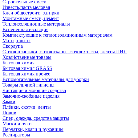
Строительные смеси
Известь,паста меловая
Клеи общестроит., затирки
Монтажные смеси, цемент
Теплоизоляционные материалы
Вспененная изоляция
Комплектующие к теплоизоляционным материалам
Маты, плиты
Скорлупа
Стеклопластики, стеклоткани , стеклохолсты , ленты ПИЛ
Хозяйственные товары
Бытовая химия
Бытовая химия GRASS
Бытовая химия прочее
Вспомогательные материалы для уборки
Товары личной гигиены
Чистящие и моющие средства
Замочно-скобяные изделия
Замки
Плёнки, скотчи, ленты
Полив
Спец. одежда, средства защиты
Маски и очки
Перчатки, краги и руковицы
Респираторы