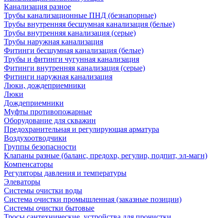
Канализация разное
Трубы канализационные ПНД (безнапорные)
Трубы внутренняя бесшумная канализация (белые)
Трубы внутренняя канализация (серые)
Трубы наружная канализация
Фитинги бесшумная канализация (белые)
Трубы и фитинги чугунная канализация
Фитинги внутренняя канализация (серые)
Фитинги наружная канализация
Люки, дождеприемники
Люки
Дождеприемники
Муфты противопожарные
Оборудование для скважин
Предохранительная и регулирующая арматура
Воздухоотводчики
Группы безопасности
Клапаны разные (баланс, предохр, регулир, подпит, эл-магн)
Компенсаторы
Регуляторы давления и температуры
Элеваторы
Системы очистки воды
Система очистки промышленная (заказные позиции)
Системы очистки бытовые
Тросы сантехнические, устройства для прочистки