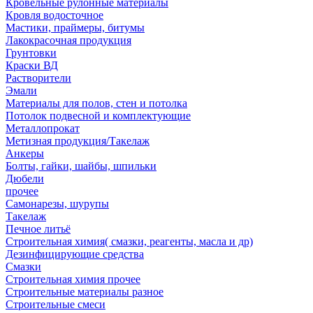
Кровельные рулонные материалы
Кровля водосточное
Мастики, праймеры, битумы
Лакокрасочная продукция
Грунтовки
Краски ВД
Растворители
Эмали
Материалы для полов, стен и потолка
Потолок подвесной и комплектующие
Металлопрокат
Метизная продукция/Такелаж
Анкеры
Болты, гайки, шайбы, шпильки
Дюбели
прочее
Самонарезы, шурупы
Такелаж
Печное литьё
Строительная химия( смазки, реагенты, масла и др)
Дезинфицирующие средства
Смазки
Строительная химия прочее
Строительные материалы разное
Строительные смеси