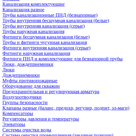
Канализация комплектующие
Канализация разное
Трубы канализационные ПНД (безнапорные)
Трубы внутренняя бесшумная канализация (белые)
Трубы внутренняя канализация (серые)
Трубы наружная канализация
Фитинги бесшумная канализация (белые)
Трубы и фитинги чугунная канализация
Фитинги внутренняя канализация (серые)
Фитинги наружная канализация
Фитинги ПНД и комплектующие для безнапорной трубы
Люки, дождеприемники
Люки
Дождеприемники
Муфты противопожарные
Оборудование для скважин
Предохранительная и регулирующая арматура
Воздухоотводчики
Группы безопасности
Клапаны разные (баланс, предохр, регулир, подпит, эл-магн)
Компенсаторы
Регуляторы давления и температуры
Элеваторы
Системы очистки воды
Система очистки промышленная (заказные позиции)