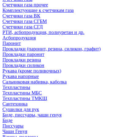
Счетчики газа прочее
Комплектующие к счетчикам газа
Счетчики газа ВК
Счетчики газа СГБМ
Счетчики газа СГД
РТИ, асбопродукция, полиуретан и др.
Асбопродукция
Паронит
Прокладки (паронит, резина, силикон, графит)
Прокладки паронит
Прокладки резина
Прокладки силикон
Рукава (кроме поливочных)
Рукава напорные
Сальниковая набивка, каболка
Техпластины
Техпластины МБС
Техпластины ТМКЩ
Сантехника
Сушилки для рук
Биде, писсуары, чаши генуя
Биде
Писсуары
Чаши Генуя
Ванны, поддоны