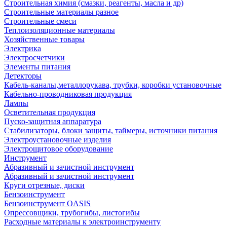
Строительная химия (смазки, реагенты, масла и др)
Строительные материалы разное
Строительные смеси
Теплоизоляционные материалы
Хозяйственные товары
Электрика
Электросчетчики
Элементы питания
Детекторы
Кабель-каналы,металлорукава, трубки, коробки установочные
Кабельно-проводниковая продукция
Лампы
Осветительная продукция
Пуско-защитная аппаратура
Стабилизаторы, блоки защиты, таймеры, источники питания
Электроустановочные изделия
Электрощитовое оборудование
Инструмент
Абразивный и зачистной инструмент
Абразивный и зачистной инструмент
Круги отрезные, диски
Бензоинструмент
Бензоинструмент OASIS
Опрессовщики, трубогибы, листогибы
Расходные материалы к электроинструменту