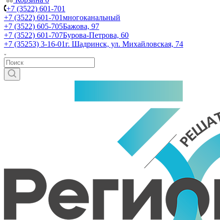
+7 (3522) 601-701
+7 (3522) 601-701
многоканальный
+7 (3522) 605-705
Бажова, 97
+7 (3522) 601-707
Бурова-Петрова, 60
+7 (35253) 3-16-01
г. Шадринск, ул. Михайловская, 74