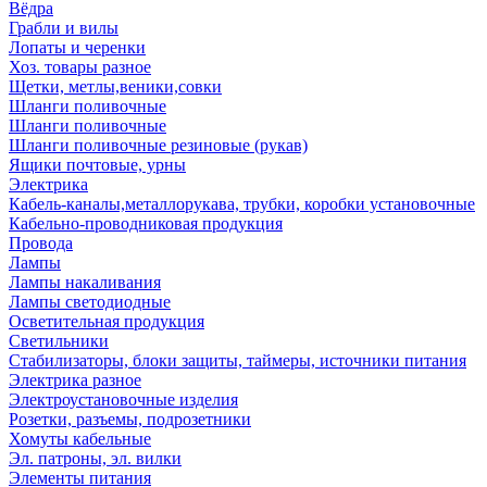
Вёдра
Грабли и вилы
Лопаты и черенки
Хоз. товары разное
Щетки, метлы,веники,совки
Шланги поливочные
Шланги поливочные
Шланги поливочные резиновые (рукав)
Ящики почтовые, урны
Электрика
Кабель-каналы,металлорукава, трубки, коробки установочные
Кабельно-проводниковая продукция
Провода
Лампы
Лампы накаливания
Лампы светодиодные
Осветительная продукция
Светильники
Стабилизаторы, блоки защиты, таймеры, источники питания
Электрика разное
Электроустановочные изделия
Розетки, разъемы, подрозетники
Хомуты кабельные
Эл. патроны, эл. вилки
Элементы питания