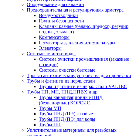
Оборудование для скважин
Предохранительная и регулирующая арматура
Воздухоотводчики
Группы безопасности
Клапаны разные (баланс, предохр, регулир,
подпит, эл-магн)
Компенсаторы
Регуляторы давления и температуры
Элеваторы
Системы очистки воды
Система очистки промышленная (заказные
позиции)
Системы очистки бытовые
Тросы сантехнические, устройства для прочистки
Трубы и фитинги из нерж. стали
Трубы и фитинги из нерж. стали VALTEC
Трубы ПП, МП, ПНД,НПВХ и др.
Трубы канализационные ПНД
(безнапорные) КОРСИС
Трубы МП
Трубы ПНД (ПЭ) газовые
Трубы ПНД (ПЭ) для воды
Трубы ПП
Уплотнительные материалы для резьбовых
соединений