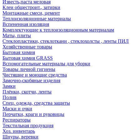
Известь,паста меловая
Клеи общестроит., затирки
Монтажные смеси, цемент
Теплоизоляционные материалы
Вспененная изоляция
Комплектующие к теплоизоляционным материалам
Маты, плиты
Стеклопластики, стеклоткани , стеклохолсты , ленты ПИЛ
Хозяйственные товары
Бытовая химия
Бытовая химия GRASS
Вспомогательные материалы для уборки
Товары личной гигиены
Чистящие и моющие средства
Замочно-скобяные изделия
Замки
Плёнки, скотчи, ленты
Полив
Спец. одежда, средства защиты
Маски и очки
Перчатки, краги и руковицы
Респираторы
Текстильная продукция
Хоз. инвентарь
Шнуры, веревки