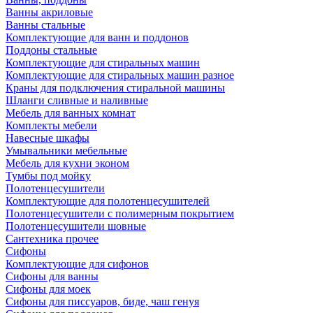
Ванны акриловые
Ванны стальные
Комплектующие для ванн и поддонов
Поддоны стальные
Комплектующие для стиральных машин
Комплектующие для стиральных машин разное
Краны для подключения стиральной машины
Шланги сливные и наливные
Мебель для ванных комнат
Комплекты мебели
Навесные шкафы
Умывальники мебельные
Мебель для кухни эконом
Тумбы под мойку
Полотенцесушители
Комплектующие для полотенцесушителей
Полотенцесушители с полимерным покрытием
Полотенцесушители шовные
Сантехника прочее
Сифоны
Комплектующие для сифонов
Сифоны для ванны
Сифоны для моек
Сифоны для писсуаров, биде, чаш генуя