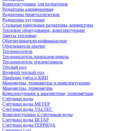
Комплектующие для радиаторов
Радиаторы алюминиевые
Радиаторы биметаллические
Радиаторы чугунные
Стальные панельные радиаторы, конвекторы
Тепловое оборудование, комплектующие
Завесы тепловые
Обогрегреватели инфракрасные
Обогреватели прочее
Теплоноситель
Теплоноситель пропиленгликоль
Теплоноситель этиленгликоль
Тёплый пол
Водяной теплый пол
Приборы учёта и КИП
Манометры, термометры и комплектующие
Манометры, термометры
Комплектующие к манометрам, термометрам
Счётчики воды
Счётчики воды МЕТЕР
Счетчики воды VALTEC
Комплектующие к счетчикам воды
Счетчики воды БЕТАР
Счетчики воды ГЕРРИДА
Счетчики газа