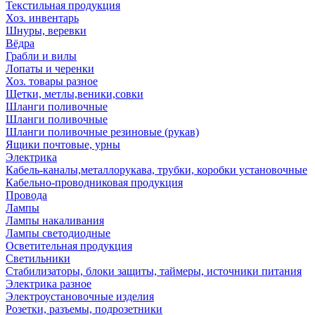
Текстильная продукция
Хоз. инвентарь
Шнуры, веревки
Вёдра
Грабли и вилы
Лопаты и черенки
Хоз. товары разное
Щетки, метлы,веники,совки
Шланги поливочные
Шланги поливочные
Шланги поливочные резиновые (рукав)
Ящики почтовые, урны
Электрика
Кабель-каналы,металлорукава, трубки, коробки установочные
Кабельно-проводниковая продукция
Провода
Лампы
Лампы накаливания
Лампы светодиодные
Осветительная продукция
Светильники
Стабилизаторы, блоки защиты, таймеры, источники питания
Электрика разное
Электроустановочные изделия
Розетки, разъемы, подрозетники