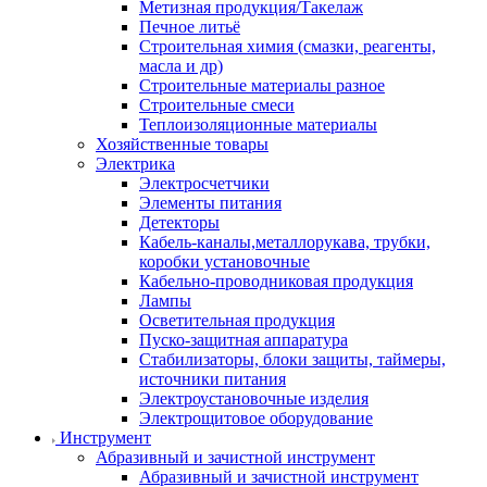
Метизная продукция/Такелаж
Печное литьё
Строительная химия (смазки, реагенты,
масла и др)
Строительные материалы разное
Строительные смеси
Теплоизоляционные материалы
Хозяйственные товары
Электрика
Электросчетчики
Элементы питания
Детекторы
Кабель-каналы,металлорукава, трубки,
коробки установочные
Кабельно-проводниковая продукция
Лампы
Осветительная продукция
Пуско-защитная аппаратура
Стабилизаторы, блоки защиты, таймеры,
источники питания
Электроустановочные изделия
Электрощитовое оборудование
Инструмент
Абразивный и зачистной инструмент
Абразивный и зачистной инструмент