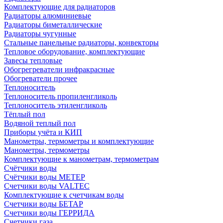
Комплектующие для радиаторов
Радиаторы алюминиевые
Радиаторы биметаллические
Радиаторы чугунные
Стальные панельные радиаторы, конвекторы
Тепловое оборудование, комплектующие
Завесы тепловые
Обогрегреватели инфракрасные
Обогреватели прочее
Теплоноситель
Теплоноситель пропиленгликоль
Теплоноситель этиленгликоль
Тёплый пол
Водяной теплый пол
Приборы учёта и КИП
Манометры, термометры и комплектующие
Манометры, термометры
Комплектующие к манометрам, термометрам
Счётчики воды
Счётчики воды МЕТЕР
Счетчики воды VALTEC
Комплектующие к счетчикам воды
Счетчики воды БЕТАР
Счетчики воды ГЕРРИДА
Счетчики газа