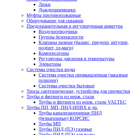
Люки
Дождеприемники
Муфты противопожарные
Оборудование для скважин
Предохранительная и регулирующая арматура
Воздухоотводчики
Группы безопасности
Клапаны разные (баланс, предохр, регулир,
подпит, эл-магн)
Компенсаторы
Регуляторы давления и температуры
Элеваторы
Системы очистки воды
Система очистки промышленная (заказные
позиции)
Системы очистки бытовые
Тросы сантехнические, устройства для прочистки
Трубы и фитинги из нерж. стали
Трубы и фитинги из нерж. стали VALTEC
Трубы ПП, МП, ПНД,НПВХ и др.
Трубы канализационные ПНД
(безнапорные) КОРСИС
Трубы МП
Трубы ПНД (ПЭ) газовые
Трубы ПНД (ПЭ) для воды