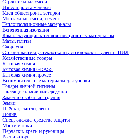
Строительные смеси
Известь,паста меловая
Клеи общестроит., затирки
Монтажные смеси, цемент
Теплоизоляционные материалы
Вспененная изоляция
Комплектующие к теплоизоляционным материалам
Маты, плиты
Скорлупа
Стеклопластики, стеклоткани , стеклохолсты , ленты ПИЛ
Хозяйственные товары
Бытовая химия
Бытовая химия GRASS
Бытовая химия прочее
Вспомогательные материалы для уборки
Товары личной гигиены
Чистящие и моющие средства
Замочно-скобяные изделия
Замки
Плёнки, скотчи, ленты
Полив
Спец. одежда, средства защиты
Маски и очки
Перчатки, краги и руковицы
Респираторы