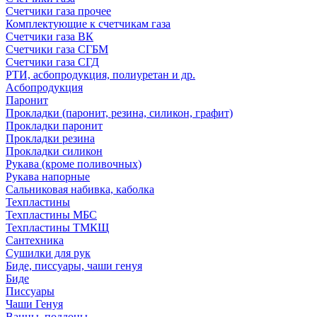
Счетчики газа прочее
Комплектующие к счетчикам газа
Счетчики газа ВК
Счетчики газа СГБМ
Счетчики газа СГД
РТИ, асбопродукция, полиуретан и др.
Асбопродукция
Паронит
Прокладки (паронит, резина, силикон, графит)
Прокладки паронит
Прокладки резина
Прокладки силикон
Рукава (кроме поливочных)
Рукава напорные
Сальниковая набивка, каболка
Техпластины
Техпластины МБС
Техпластины ТМКЩ
Сантехника
Сушилки для рук
Биде, писсуары, чаши генуя
Биде
Писсуары
Чаши Генуя
Ванны, поддоны