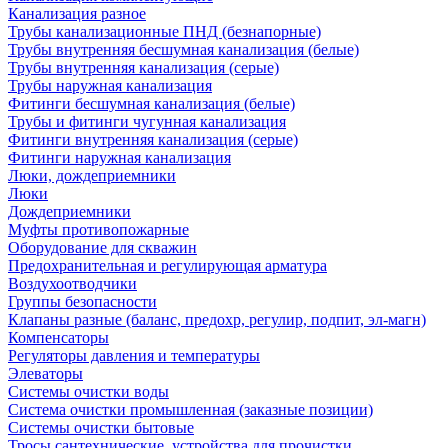
Канализация разное
Трубы канализационные ПНД (безнапорные)
Трубы внутренняя бесшумная канализация (белые)
Трубы внутренняя канализация (серые)
Трубы наружная канализация
Фитинги бесшумная канализация (белые)
Трубы и фитинги чугунная канализация
Фитинги внутренняя канализация (серые)
Фитинги наружная канализация
Люки, дождеприемники
Люки
Дождеприемники
Муфты противопожарные
Оборудование для скважин
Предохранительная и регулирующая арматура
Воздухоотводчики
Группы безопасности
Клапаны разные (баланс, предохр, регулир, подпит, эл-магн)
Компенсаторы
Регуляторы давления и температуры
Элеваторы
Системы очистки воды
Система очистки промышленная (заказные позиции)
Системы очистки бытовые
Тросы сантехнические, устройства для прочистки