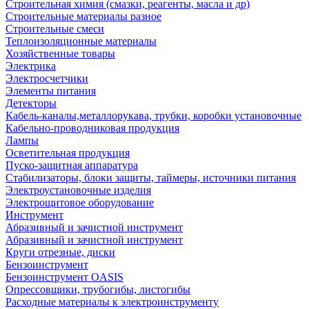
Строительная химия (смазки, реагенты, масла и др)
Строительные материалы разное
Строительные смеси
Теплоизоляционные материалы
Хозяйственные товары
Электрика
Электросчетчики
Элементы питания
Детекторы
Кабель-каналы,металлорукава, трубки, коробки установочные
Кабельно-проводниковая продукция
Лампы
Осветительная продукция
Пуско-защитная аппаратура
Стабилизаторы, блоки защиты, таймеры, источники питания
Электроустановочные изделия
Электрощитовое оборудование
Инструмент
Абразивный и зачистной инструмент
Абразивный и зачистной инструмент
Круги отрезные, диски
Бензоинструмент
Бензоинструмент OASIS
Опрессовщики, трубогибы, листогибы
Расходные материалы к электроинструменту