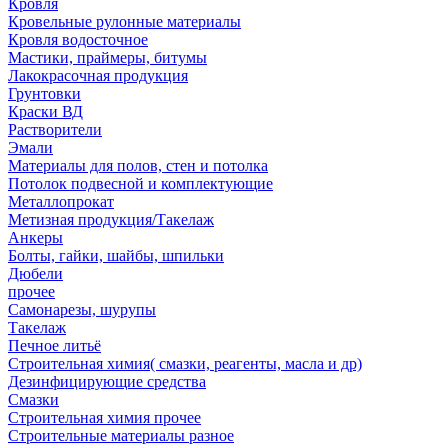
Кровля
Кровельные рулонные материалы
Кровля водосточное
Мастики, праймеры, битумы
Лакокрасочная продукция
Грунтовки
Краски ВД
Растворители
Эмали
Материалы для полов, стен и потолка
Потолок подвесной и комплектующие
Металлопрокат
Метизная продукция/Такелаж
Анкеры
Болты, гайки, шайбы, шпильки
Дюбели
прочее
Самонарезы, шурупы
Такелаж
Печное литьё
Строительная химия( смазки, реагенты, масла и др)
Дезинфицирующие средства
Смазки
Строительная химия прочее
Строительные материалы разное