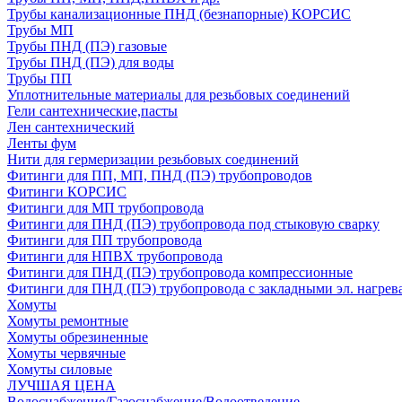
Трубы канализационные ПНД (безнапорные) КОРСИС
Трубы МП
Трубы ПНД (ПЭ) газовые
Трубы ПНД (ПЭ) для воды
Трубы ПП
Уплотнительные материалы для резьбовых соединений
Гели сантехнические,пасты
Лен сантехнический
Ленты фум
Нити для гермеризации резьбовых соединений
Фитинги для ПП, МП, ПНД (ПЭ) трубопроводов
Фитинги КОРСИС
Фитинги для МП трубопровода
Фитинги для ПНД (ПЭ) трубопровода под стыковую сварку
Фитинги для ПП трубопровода
Фитинги для НПВХ трубопровода
Фитинги для ПНД (ПЭ) трубопровода компрессионные
Фитинги для ПНД (ПЭ) трубопровода с закладными эл. нагрев
Хомуты
Хомуты ремонтные
Хомуты обрезиненные
Хомуты червячные
Хомуты силовые
ЛУЧШАЯ ЦЕНА
Водоснабжение/Газоснабжение/Водоотведение