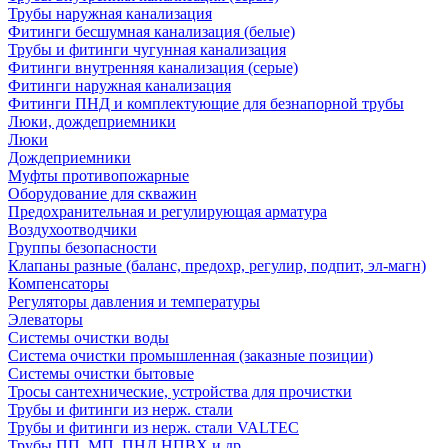
Трубы наружная канализация
Фитинги бесшумная канализация (белые)
Трубы и фитинги чугунная канализация
Фитинги внутренняя канализация (серые)
Фитинги наружная канализация
Фитинги ПНД и комплектующие для безнапорной трубы
Люки, дождеприемники
Люки
Дождеприемники
Муфты противопожарные
Оборудование для скважин
Предохранительная и регулирующая арматура
Воздухоотводчики
Группы безопасности
Клапаны разные (баланс, предохр, регулир, подпит, эл-магн)
Компенсаторы
Регуляторы давления и температуры
Элеваторы
Системы очистки воды
Система очистки промышленная (заказные позиции)
Системы очистки бытовые
Тросы сантехнические, устройства для прочистки
Трубы и фитинги из нерж. стали
Трубы и фитинги из нерж. стали VALTEC
Трубы ПП, МП, ПНД,НПВХ и др.