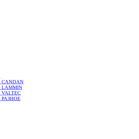
а
ода CANDAN
да LAMMIN
да VALTEC
да РАЗНОЕ