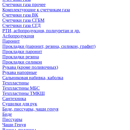
Счетчики газа прочее
Комплектующие к счетчикам газа
Счетчики газа ВК
Счетчики газа СГБМ
Счетчики газа СГД
РТИ, асбопродукция, полиуретан и др.
Асбопродукция
Паронит
Прокладки (паронит, резина, силикон, графит)
Прокладки паронит
Прокладки резина
Прокладки силикон
Рукава (кроме поливочных)
Рукава напорные
Сальниковая набивка, каболка
Техпластины
Техпластины МБС
Техпластины ТМКЩ
Сантехника
Сушилки для рук
Биде, писсуары, чаши генуя
Биде
Писсуары
Чаши Генуя
Ванны, поддоны