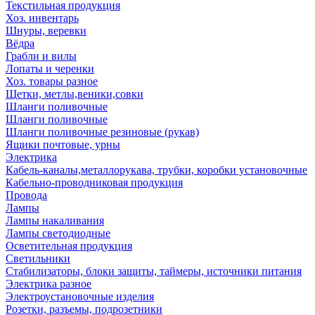
Текстильная продукция
Хоз. инвентарь
Шнуры, веревки
Вёдра
Грабли и вилы
Лопаты и черенки
Хоз. товары разное
Щетки, метлы,веники,совки
Шланги поливочные
Шланги поливочные
Шланги поливочные резиновые (рукав)
Ящики почтовые, урны
Электрика
Кабель-каналы,металлорукава, трубки, коробки установочные
Кабельно-проводниковая продукция
Провода
Лампы
Лампы накаливания
Лампы светодиодные
Осветительная продукция
Светильники
Стабилизаторы, блоки защиты, таймеры, источники питания
Электрика разное
Электроустановочные изделия
Розетки, разъемы, подрозетники