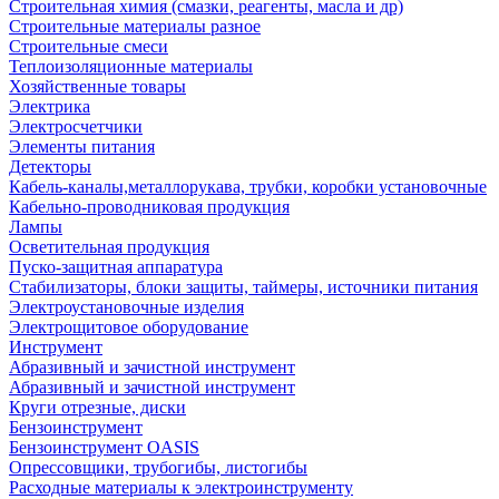
Строительная химия (смазки, реагенты, масла и др)
Строительные материалы разное
Строительные смеси
Теплоизоляционные материалы
Хозяйственные товары
Электрика
Электросчетчики
Элементы питания
Детекторы
Кабель-каналы,металлорукава, трубки, коробки установочные
Кабельно-проводниковая продукция
Лампы
Осветительная продукция
Пуско-защитная аппаратура
Стабилизаторы, блоки защиты, таймеры, источники питания
Электроустановочные изделия
Электрощитовое оборудование
Инструмент
Абразивный и зачистной инструмент
Абразивный и зачистной инструмент
Круги отрезные, диски
Бензоинструмент
Бензоинструмент OASIS
Опрессовщики, трубогибы, листогибы
Расходные материалы к электроинструменту