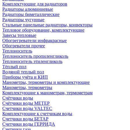
Комплектующие для радиаторов
Радиаторы алюминиевые
Радиаторы биметаллические
Радиаторы чугунные
Стальные панельные радиаторы, конвекторы
Тепловое оборудование, комплектующие
Завесы тепловые
Обогрегреватели инфракрасные
Обогреватели прочее
Теплоноситель
Теплоноситель пропиленгликоль
Теплоноситель этиленгликоль
Тёплый пол
Водяной теплый пол
Приборы учёта и КИП
Манометры, термометры и комплектующие
Манометры, термометры
Комплектующие к манометрам, термометрам
Счётчики воды
Счётчики воды МЕТЕР
Счетчики воды VALTEC
Комплектующие к счетчикам воды
Счетчики воды БЕТАР
Счетчики воды ГЕРРИДА
Счетчики газа