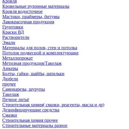
Кровля
Кровельные рулонные материалы
Кровля водосточное
Мастики, праймеры, битумы
Лакокрасочная продукция
Грунтовки
Краски ВД
Растворители
Эмали
Материалы для полов, стен и потолка
Потолок подвесной и комплектующие
Металлопрокат
Метизная продукция/Такелаж
Анкеры
Болты, гайки, шайбы, шпильки
Дюбели
прочее
Самонарезы, шурупы
Такелаж
Печное литьё
Строительная химия( смазки, реагенты, масла и др)
Дезинфицирующие средства
Смазки
Строительная химия прочее
Строительные материалы разное