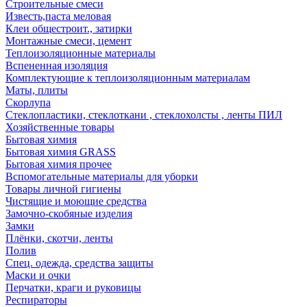
Строительные смеси
Известь,паста меловая
Клеи общестроит., затирки
Монтажные смеси, цемент
Теплоизоляционные материалы
Вспененная изоляция
Комплектующие к теплоизоляционным материалам
Маты, плиты
Скорлупа
Стеклопластики, стеклоткани , стеклохолсты , ленты ПИЛ
Хозяйственные товары
Бытовая химия
Бытовая химия GRASS
Бытовая химия прочее
Вспомогательные материалы для уборки
Товары личной гигиены
Чистящие и моющие средства
Замочно-скобяные изделия
Замки
Плёнки, скотчи, ленты
Полив
Спец. одежда, средства защиты
Маски и очки
Перчатки, краги и руковицы
Респираторы