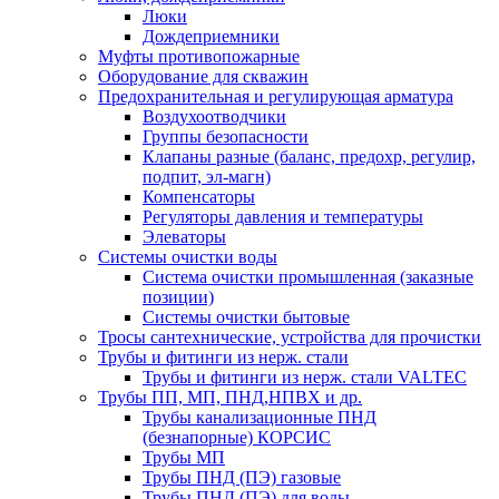
Люки
Дождеприемники
Муфты противопожарные
Оборудование для скважин
Предохранительная и регулирующая арматура
Воздухоотводчики
Группы безопасности
Клапаны разные (баланс, предохр, регулир,
подпит, эл-магн)
Компенсаторы
Регуляторы давления и температуры
Элеваторы
Системы очистки воды
Система очистки промышленная (заказные
позиции)
Системы очистки бытовые
Тросы сантехнические, устройства для прочистки
Трубы и фитинги из нерж. стали
Трубы и фитинги из нерж. стали VALTEC
Трубы ПП, МП, ПНД,НПВХ и др.
Трубы канализационные ПНД
(безнапорные) КОРСИС
Трубы МП
Трубы ПНД (ПЭ) газовые
Трубы ПНД (ПЭ) для воды