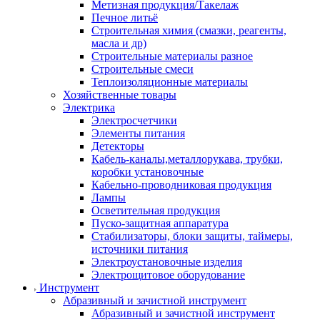
Метизная продукция/Такелаж
Печное литьё
Строительная химия (смазки, реагенты,
масла и др)
Строительные материалы разное
Строительные смеси
Теплоизоляционные материалы
Хозяйственные товары
Электрика
Электросчетчики
Элементы питания
Детекторы
Кабель-каналы,металлорукава, трубки,
коробки установочные
Кабельно-проводниковая продукция
Лампы
Осветительная продукция
Пуско-защитная аппаратура
Стабилизаторы, блоки защиты, таймеры,
источники питания
Электроустановочные изделия
Электрощитовое оборудование
Инструмент
Абразивный и зачистной инструмент
Абразивный и зачистной инструмент