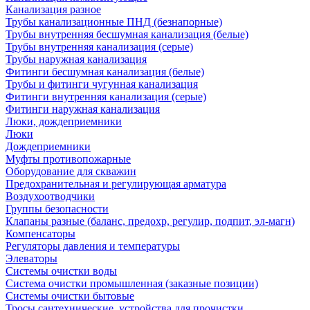
Канализация разное
Трубы канализационные ПНД (безнапорные)
Трубы внутренняя бесшумная канализация (белые)
Трубы внутренняя канализация (серые)
Трубы наружная канализация
Фитинги бесшумная канализация (белые)
Трубы и фитинги чугунная канализация
Фитинги внутренняя канализация (серые)
Фитинги наружная канализация
Люки, дождеприемники
Люки
Дождеприемники
Муфты противопожарные
Оборудование для скважин
Предохранительная и регулирующая арматура
Воздухоотводчики
Группы безопасности
Клапаны разные (баланс, предохр, регулир, подпит, эл-магн)
Компенсаторы
Регуляторы давления и температуры
Элеваторы
Системы очистки воды
Система очистки промышленная (заказные позиции)
Системы очистки бытовые
Тросы сантехнические, устройства для прочистки