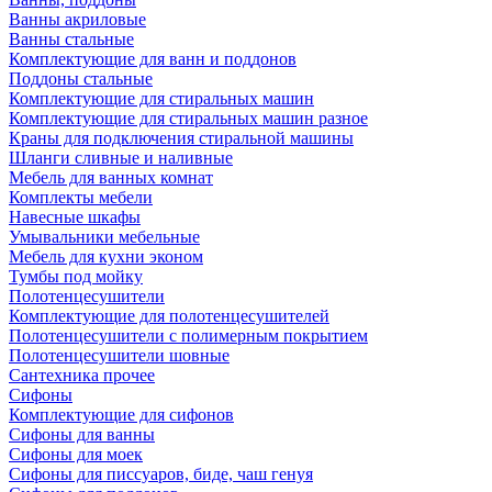
Ванны акриловые
Ванны стальные
Комплектующие для ванн и поддонов
Поддоны стальные
Комплектующие для стиральных машин
Комплектующие для стиральных машин разное
Краны для подключения стиральной машины
Шланги сливные и наливные
Мебель для ванных комнат
Комплекты мебели
Навесные шкафы
Умывальники мебельные
Мебель для кухни эконом
Тумбы под мойку
Полотенцесушители
Комплектующие для полотенцесушителей
Полотенцесушители с полимерным покрытием
Полотенцесушители шовные
Сантехника прочее
Сифоны
Комплектующие для сифонов
Сифоны для ванны
Сифоны для моек
Сифоны для писсуаров, биде, чаш генуя