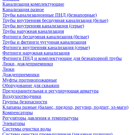
Канализация комплектующие
Канализация разное
Трубы канализационные ПНД (безнапорные)
Трубы внутренняя бесшумная канализация (белые)
Трубы внутренняя канализация (серые)
Трубы наружная канализация
Фитинги бесшумная канализация (белые)
Трубы и фитинги чугунная канализация
Фитинги внутренняя канализация (серые)
Фитинги наружная канализация
Фитинги ПНД и комплектующие для безнапорной трубы
Люки, дождеприемники
Люки
Дождеприемники
Муфты противопожарные
Оборудование для скважин
Предохранительная и регулирующая арматура
Воздухоотводчики
Группы безопасности
Клапаны разные (баланс, предохр, регулир, подпит, эл-магн)
Компенсаторы
Регуляторы давления и температуры
Элеваторы
Системы очистки воды
Система очистки промышленная (заказные позиции)