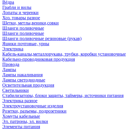
Вёдра
Грабли и вилы
Лопаты и черенки
Хоз. товары разное
Щетки, метлы,веники,совки
Шланги поливочные
Шланги поливочные
Шланги поливочные резиновые (рукав)
Ящики почтовые, урны
Электрика
Кабель-каналы,металлорукава, трубки, коробки установочные
Кабельно-проводниковая продукция
Провода
Лампы
Лампы накаливания
Лампы светодиодные
Осветительная продукция
Светильники
Стабилизаторы, блоки защиты, таймеры, источники питания
Электрика разное
Электроустановочные изделия
Розетки, разъемы, подрозетники
Хомуты кабельные
Эл. патроны, эл. вилки
Элементы питания