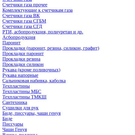
Счетчики газа прочее
Комплектующие к счетчикам газа
Счетчики газа ВК
Счетчики газа СГБМ
Счетчики газа СГД
РТИ, асбопродукция, полиуретан и др.
Асбопродукция
Паронит
Прокладки (паронит, резина, силикон, графит)
Прокладки паронит
Прокладки резина
Прокладки силикон
Рукава (кроме поливочных)
Рукава напорные
Сальниковая набивка, каболка
Техпластины
Техпластины МБС
Техпластины ТМКЩ
Сантехника
Сушилки для рук
Биде, писсуары, чаши генуя
Биде
Писсуары
Чаши Генуя
Ванны, поддоны