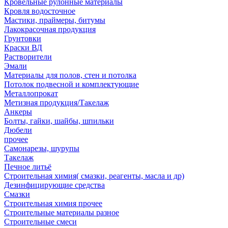
Кровельные рулонные материалы
Кровля водосточное
Мастики, праймеры, битумы
Лакокрасочная продукция
Грунтовки
Краски ВД
Растворители
Эмали
Материалы для полов, стен и потолка
Потолок подвесной и комплектующие
Металлопрокат
Метизная продукция/Такелаж
Анкеры
Болты, гайки, шайбы, шпильки
Дюбели
прочее
Самонарезы, шурупы
Такелаж
Печное литьё
Строительная химия( смазки, реагенты, масла и др)
Дезинфицирующие средства
Смазки
Строительная химия прочее
Строительные материалы разное
Строительные смеси