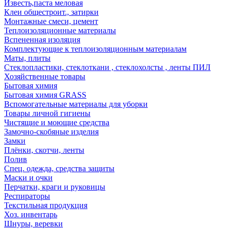
Известь,паста меловая
Клеи общестроит., затирки
Монтажные смеси, цемент
Теплоизоляционные материалы
Вспененная изоляция
Комплектующие к теплоизоляционным материалам
Маты, плиты
Стеклопластики, стеклоткани , стеклохолсты , ленты ПИЛ
Хозяйственные товары
Бытовая химия
Бытовая химия GRASS
Вспомогательные материалы для уборки
Товары личной гигиены
Чистящие и моющие средства
Замочно-скобяные изделия
Замки
Плёнки, скотчи, ленты
Полив
Спец. одежда, средства защиты
Маски и очки
Перчатки, краги и руковицы
Респираторы
Текстильная продукция
Хоз. инвентарь
Шнуры, веревки