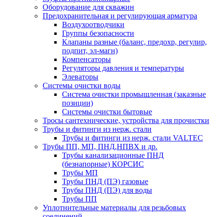
Оборудование для скважин
Предохранительная и регулирующая арматура
Воздухоотводчики
Группы безопасности
Клапаны разные (баланс, предохр, регулир,
подпит, эл-магн)
Компенсаторы
Регуляторы давления и температуры
Элеваторы
Системы очистки воды
Система очистки промышленная (заказные
позиции)
Системы очистки бытовые
Тросы сантехнические, устройства для прочистки
Трубы и фитинги из нерж. стали
Трубы и фитинги из нерж. стали VALTEC
Трубы ПП, МП, ПНД,НПВХ и др.
Трубы канализационные ПНД
(безнапорные) КОРСИС
Трубы МП
Трубы ПНД (ПЭ) газовые
Трубы ПНД (ПЭ) для воды
Трубы ПП
Уплотнительные материалы для резьбовых
соединений