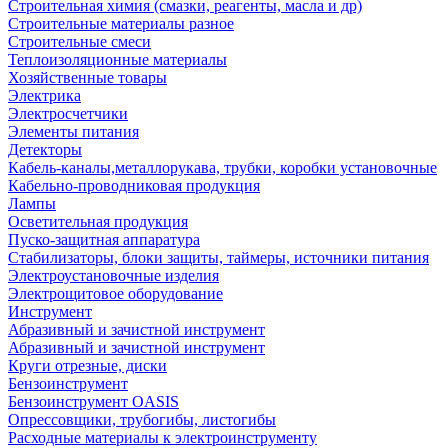
Строительная химия (смазки, реагенты, масла и др)
Строительные материалы разное
Строительные смеси
Теплоизоляционные материалы
Хозяйственные товары
Электрика
Электросчетчики
Элементы питания
Детекторы
Кабель-каналы,металлорукава, трубки, коробки установочные
Кабельно-проводниковая продукция
Лампы
Осветительная продукция
Пуско-защитная аппаратура
Стабилизаторы, блоки защиты, таймеры, источники питания
Электроустановочные изделия
Электрощитовое оборудование
Инструмент
Абразивный и зачистной инструмент
Абразивный и зачистной инструмент
Круги отрезные, диски
Бензоинструмент
Бензоинструмент OASIS
Опрессовщики, трубогибы, листогибы
Расходные материалы к электроинструменту