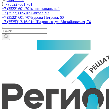
+7 (3522) 601-701
+7 (3522) 601-701
многоканальный
+7 (3522) 605-705
Бажова, 97
+7 (3522) 601-707
Бурова-Петрова, 60
+7 (35253) 3-16-01
г. Шадринск, ул. Михайловская, 74