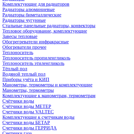
Комплектующие для радиаторов
Радиаторы алюминиевые
Радиаторы биметаллические
Радиаторы чугунные
Стальные панельные радиаторы, конвекторы
Тепловое оборудование, комплектующие
Завесы тепловые
Обогрегреватели инфракрасные
Обогреватели прочее
Теплоноситель
Теплоноситель пропиленгликоль
Теплоноситель этиленгликоль
Тёплый пол
Водяной теплый пол
Приборы учёта и КИП
Манометры, термометры и комплектующие
Манометры, термометры
Комплектующие к манометрам, термометрам
Счётчики воды
Счётчики воды МЕТЕР
Счетчики воды VALTEC
Комплектующие к счетчикам воды
Счетчики воды БЕТАР
Счетчики воды ГЕРРИДА
Счетчики газа