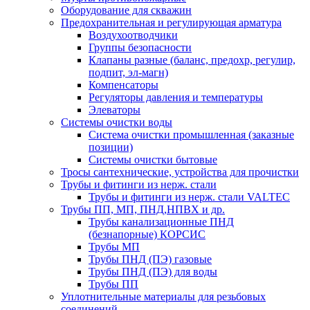
Оборудование для скважин
Предохранительная и регулирующая арматура
Воздухоотводчики
Группы безопасности
Клапаны разные (баланс, предохр, регулир,
подпит, эл-магн)
Компенсаторы
Регуляторы давления и температуры
Элеваторы
Системы очистки воды
Система очистки промышленная (заказные
позиции)
Системы очистки бытовые
Тросы сантехнические, устройства для прочистки
Трубы и фитинги из нерж. стали
Трубы и фитинги из нерж. стали VALTEC
Трубы ПП, МП, ПНД,НПВХ и др.
Трубы канализационные ПНД
(безнапорные) КОРСИС
Трубы МП
Трубы ПНД (ПЭ) газовые
Трубы ПНД (ПЭ) для воды
Трубы ПП
Уплотнительные материалы для резьбовых
соединений