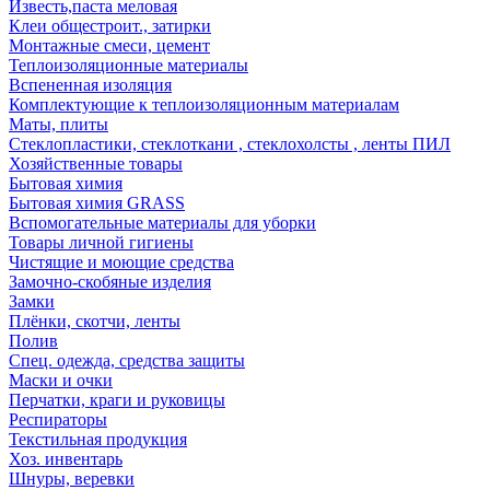
Известь,паста меловая
Клеи общестроит., затирки
Монтажные смеси, цемент
Теплоизоляционные материалы
Вспененная изоляция
Комплектующие к теплоизоляционным материалам
Маты, плиты
Стеклопластики, стеклоткани , стеклохолсты , ленты ПИЛ
Хозяйственные товары
Бытовая химия
Бытовая химия GRASS
Вспомогательные материалы для уборки
Товары личной гигиены
Чистящие и моющие средства
Замочно-скобяные изделия
Замки
Плёнки, скотчи, ленты
Полив
Спец. одежда, средства защиты
Маски и очки
Перчатки, краги и руковицы
Респираторы
Текстильная продукция
Хоз. инвентарь
Шнуры, веревки