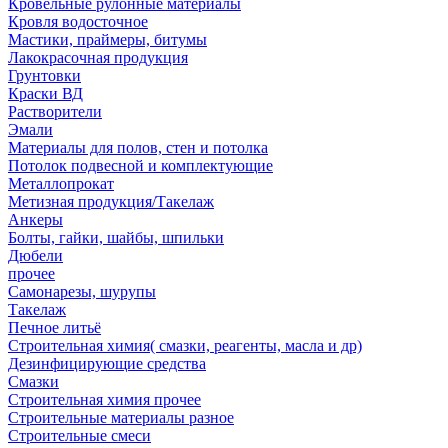
Кровельные рулонные материалы
Кровля водосточное
Мастики, праймеры, битумы
Лакокрасочная продукция
Грунтовки
Краски ВД
Растворители
Эмали
Материалы для полов, стен и потолка
Потолок подвесной и комплектующие
Металлопрокат
Метизная продукция/Такелаж
Анкеры
Болты, гайки, шайбы, шпильки
Дюбели
прочее
Самонарезы, шурупы
Такелаж
Печное литьё
Строительная химия( смазки, реагенты, масла и др)
Дезинфицирующие средства
Смазки
Строительная химия прочее
Строительные материалы разное
Строительные смеси