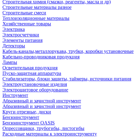
Строительная химия (смазки, реагенты, масла и др)
Строительные материалы разное
Строительные смеси
Теплоизоляционные материалы
Хозяйственные товары
Электрика
Электросчетчики
Элементы питания
Детекторы
Кабель-каналы,металлорукава, трубки, коробки установочные
Кабельно-проводниковая продукция
Лампы
Осветительная продукция
Пуско-защитная аппаратура
Стабилизаторы, блоки защиты, таймеры, источники питания
Электроустановочные изделия
Электрощитовое оборудование
Инструмент
Абразивный и зачистной инструмент
Абразивный и зачистной инструмент
Круги отрезные, диски
Бензоинструмент
Бензоинструмент OASIS
Опрессовщики, трубогибы, листогибы
Расходные материалы к электроинструменту