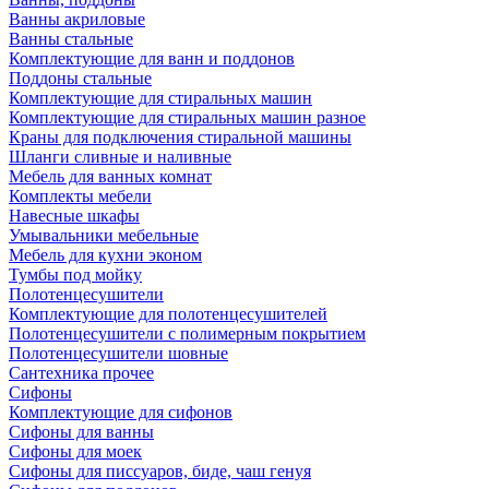
Ванны акриловые
Ванны стальные
Комплектующие для ванн и поддонов
Поддоны стальные
Комплектующие для стиральных машин
Комплектующие для стиральных машин разное
Краны для подключения стиральной машины
Шланги сливные и наливные
Мебель для ванных комнат
Комплекты мебели
Навесные шкафы
Умывальники мебельные
Мебель для кухни эконом
Тумбы под мойку
Полотенцесушители
Комплектующие для полотенцесушителей
Полотенцесушители с полимерным покрытием
Полотенцесушители шовные
Сантехника прочее
Сифоны
Комплектующие для сифонов
Сифоны для ванны
Сифоны для моек
Сифоны для писсуаров, биде, чаш генуя