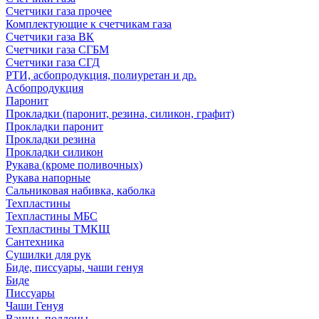
Счетчики газа прочее
Комплектующие к счетчикам газа
Счетчики газа ВК
Счетчики газа СГБМ
Счетчики газа СГД
РТИ, асбопродукция, полиуретан и др.
Асбопродукция
Паронит
Прокладки (паронит, резина, силикон, графит)
Прокладки паронит
Прокладки резина
Прокладки силикон
Рукава (кроме поливочных)
Рукава напорные
Сальниковая набивка, каболка
Техпластины
Техпластины МБС
Техпластины ТМКЩ
Сантехника
Сушилки для рук
Биде, писсуары, чаши генуя
Биде
Писсуары
Чаши Генуя
Ванны, поддоны