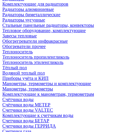
Комплектующие для радиаторов
Радиаторы алюминиевые
Радиаторы биметаллические
Радиаторы чугунные
Стальные панельные радиаторы, конвекторы
Тепловое оборудование, комплектующие
Завесы тепловые
Обогрегреватели инфракрасные
Обогреватели прочее
Теплоноситель
Теплоноситель пропиленгликоль
Теплоноситель этиленгликоль
Тёплый пол
Водяной теплый пол
Приборы учёта и КИП
Манометры, термометры и комплектующие
Манометры, термометры
Комплектующие к манометрам, термометрам
Счётчики воды
Счётчики воды МЕТЕР
Счетчики воды VALTEC
Комплектующие к счетчикам воды
Счетчики воды БЕТАР
Счетчики воды ГЕРРИДА
Счетчики газа