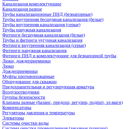
Канализация комплектующие
Канализация разное
Трубы канализационные ПНД (безнапорные)
Трубы внутренняя бесшумная канализация (белые)
Трубы внутренняя канализация (серые)
Трубы наружная канализация
Фитинги бесшумная канализация (белые)
Трубы и фитинги чугунная канализация
Фитинги внутренняя канализация (серые)
Фитинги наружная канализация
Фитинги ПНД и комплектующие для безнапорной трубы
Люки, дождеприемники
Люки
Дождеприемники
Муфты противопожарные
Оборудование для скважин
Предохранительная и регулирующая арматура
Воздухоотводчики
Группы безопасности
Клапаны разные (баланс, предохр, регулир, подпит, эл-магн)
Компенсаторы
Регуляторы давления и температуры
Элеваторы
Системы очистки воды
Система очистки промышленная (заказные позиции)