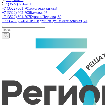
+7 (3522) 601-701
+7 (3522) 601-701
многоканальный
+7 (3522) 605-705
Бажова, 97
+7 (3522) 601-707
Бурова-Петрова, 60
+7 (35253) 3-16-01
г. Шадринск, ул. Михайловская, 74