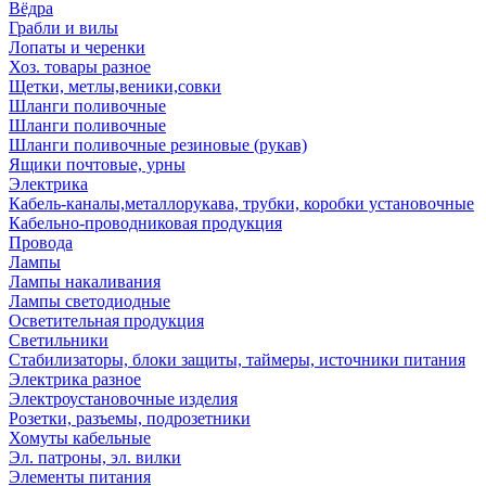
Вёдра
Грабли и вилы
Лопаты и черенки
Хоз. товары разное
Щетки, метлы,веники,совки
Шланги поливочные
Шланги поливочные
Шланги поливочные резиновые (рукав)
Ящики почтовые, урны
Электрика
Кабель-каналы,металлорукава, трубки, коробки установочные
Кабельно-проводниковая продукция
Провода
Лампы
Лампы накаливания
Лампы светодиодные
Осветительная продукция
Светильники
Стабилизаторы, блоки защиты, таймеры, источники питания
Электрика разное
Электроустановочные изделия
Розетки, разъемы, подрозетники
Хомуты кабельные
Эл. патроны, эл. вилки
Элементы питания