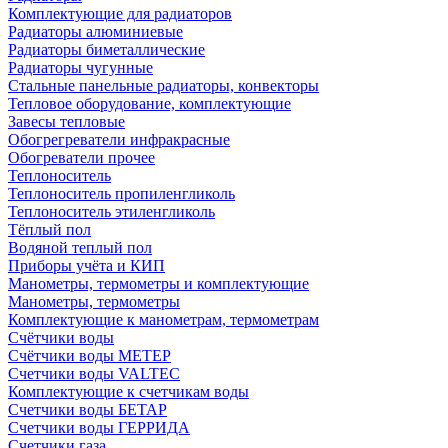
Комплектующие для радиаторов
Радиаторы алюминиевые
Радиаторы биметаллические
Радиаторы чугунные
Стальные панельные радиаторы, конвекторы
Тепловое оборудование, комплектующие
Завесы тепловые
Обогрегреватели инфракрасные
Обогреватели прочее
Теплоноситель
Теплоноситель пропиленгликоль
Теплоноситель этиленгликоль
Тёплый пол
Водяной теплый пол
Приборы учёта и КИП
Манометры, термометры и комплектующие
Манометры, термометры
Комплектующие к манометрам, термометрам
Счётчики воды
Счётчики воды МЕТЕР
Счетчики воды VALTEC
Комплектующие к счетчикам воды
Счетчики воды БЕТАР
Счетчики воды ГЕРРИДА
Счетчики газа