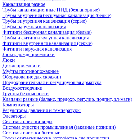
Канализация разное
Трубы канализационные ПНД (безнапорные)
Трубы внутренняя бесшумная канализация (белые)
Трубы внутренняя канализация (серые)
Трубы наружная канализация
Фитинги бесшумная канализация (белые)
Трубы и фитинги чугунная канализация
Фитинги внутренняя канализация (серые)
Фитинги наружная канализация
Люки, дождеприемники
Люки
Дождеприемники
Муфты противопожарные
Оборудование для скважин
Предохранительная и регулирующая арматура
Воздухоотводчики
Группы безопасности
Клапаны разные (баланс, предохр, регулир, подпит, эл-магн)
Компенсаторы
Регуляторы давления и температуры
Элеваторы
Системы очистки воды
Система очистки промышленная (заказные позиции)
Системы очистки бытовые
Тросы сантехнические, устройства для прочистки