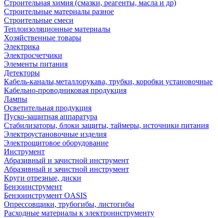
Строительная химия (смазки, реагенты, масла и др)
Строительные материалы разное
Строительные смеси
Теплоизоляционные материалы
Хозяйственные товары
Электрика
Электросчетчики
Элементы питания
Детекторы
Кабель-каналы,металлорукава, трубки, коробки установочные
Кабельно-проводниковая продукция
Лампы
Осветительная продукция
Пуско-защитная аппаратура
Стабилизаторы, блоки защиты, таймеры, источники питания
Электроустановочные изделия
Электрощитовое оборудование
Инструмент
Абразивный и зачистной инструмент
Абразивный и зачистной инструмент
Круги отрезные, диски
Бензоинструмент
Бензоинструмент OASIS
Опрессовщики, трубогибы, листогибы
Расходные материалы к электроинструменту