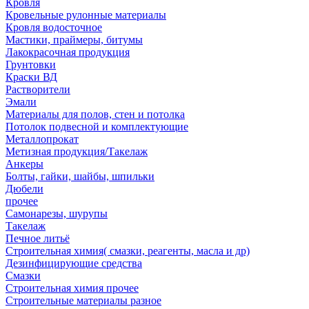
Кровля
Кровельные рулонные материалы
Кровля водосточное
Мастики, праймеры, битумы
Лакокрасочная продукция
Грунтовки
Краски ВД
Растворители
Эмали
Материалы для полов, стен и потолка
Потолок подвесной и комплектующие
Металлопрокат
Метизная продукция/Такелаж
Анкеры
Болты, гайки, шайбы, шпильки
Дюбели
прочее
Самонарезы, шурупы
Такелаж
Печное литьё
Строительная химия( смазки, реагенты, масла и др)
Дезинфицирующие средства
Смазки
Строительная химия прочее
Строительные материалы разное