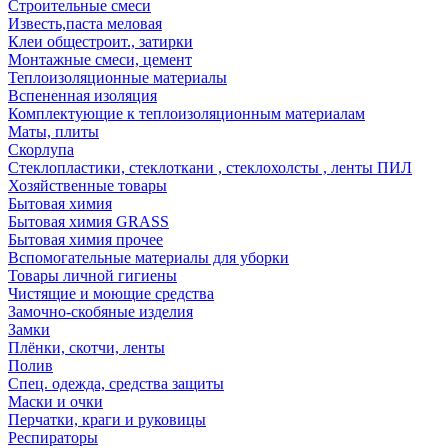
Строительные смеси
Известь,паста меловая
Клеи общестроит., затирки
Монтажные смеси, цемент
Теплоизоляционные материалы
Вспененная изоляция
Комплектующие к теплоизоляционным материалам
Маты, плиты
Скорлупа
Стеклопластики, стеклоткани , стеклохолсты , ленты ПИЛ
Хозяйственные товары
Бытовая химия
Бытовая химия GRASS
Бытовая химия прочее
Вспомогательные материалы для уборки
Товары личной гигиены
Чистящие и моющие средства
Замочно-скобяные изделия
Замки
Плёнки, скотчи, ленты
Полив
Спец. одежда, средства защиты
Маски и очки
Перчатки, краги и руковицы
Респираторы