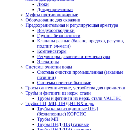
Люки
Дождеприемники
Муфты противопожарные
Оборудование для скважин
Предохранительная и регулирующая арматура
Воздухоотводчики
Группы безопасности
Клапаны разные (баланс, предохр, регулир,
подпит, эл-магн)
Компенсаторы
Регуляторы давления и температуры
Элеваторы
Системы очистки воды
Система очистки промышленная (заказные
позиции)
Системы очистки бытовые
Тросы сантехнические, устройства для прочистки
Трубы и фитинги из нерж. стали
Трубы и фитинги из нерж. стали VALTEC
Трубы ПП, МП, ПНД,НПВХ и др.
Трубы канализационные ПНД
(безнапорные) КОРСИС
Трубы МП
Трубы ПНД (ПЭ) газовые
Трубы ПНД (ПЭ) для воды