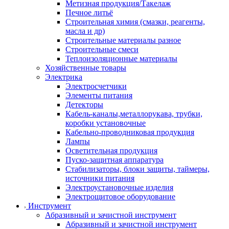
Метизная продукция/Такелаж
Печное литьё
Строительная химия (смазки, реагенты,
масла и др)
Строительные материалы разное
Строительные смеси
Теплоизоляционные материалы
Хозяйственные товары
Электрика
Электросчетчики
Элементы питания
Детекторы
Кабель-каналы,металлорукава, трубки,
коробки установочные
Кабельно-проводниковая продукция
Лампы
Осветительная продукция
Пуско-защитная аппаратура
Стабилизаторы, блоки защиты, таймеры,
источники питания
Электроустановочные изделия
Электрощитовое оборудование
Инструмент
Абразивный и зачистной инструмент
Абразивный и зачистной инструмент