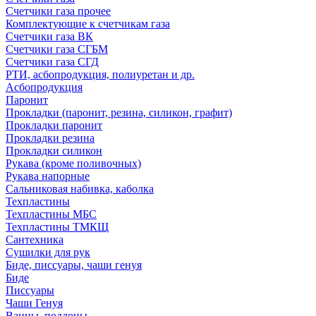
Счетчики газа прочее
Комплектующие к счетчикам газа
Счетчики газа ВК
Счетчики газа СГБМ
Счетчики газа СГД
РТИ, асбопродукция, полиуретан и др.
Асбопродукция
Паронит
Прокладки (паронит, резина, силикон, графит)
Прокладки паронит
Прокладки резина
Прокладки силикон
Рукава (кроме поливочных)
Рукава напорные
Сальниковая набивка, каболка
Техпластины
Техпластины МБС
Техпластины ТМКЩ
Сантехника
Сушилки для рук
Биде, писсуары, чаши генуя
Биде
Писсуары
Чаши Генуя
Ванны, поддоны