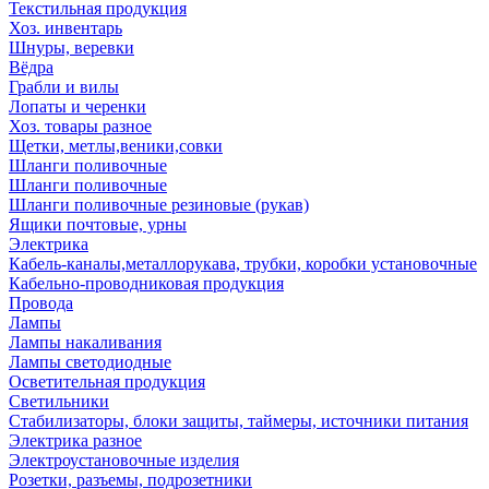
Текстильная продукция
Хоз. инвентарь
Шнуры, веревки
Вёдра
Грабли и вилы
Лопаты и черенки
Хоз. товары разное
Щетки, метлы,веники,совки
Шланги поливочные
Шланги поливочные
Шланги поливочные резиновые (рукав)
Ящики почтовые, урны
Электрика
Кабель-каналы,металлорукава, трубки, коробки установочные
Кабельно-проводниковая продукция
Провода
Лампы
Лампы накаливания
Лампы светодиодные
Осветительная продукция
Светильники
Стабилизаторы, блоки защиты, таймеры, источники питания
Электрика разное
Электроустановочные изделия
Розетки, разъемы, подрозетники