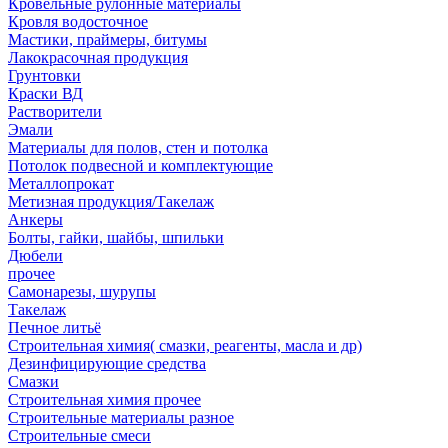
Кровельные рулонные материалы
Кровля водосточное
Мастики, праймеры, битумы
Лакокрасочная продукция
Грунтовки
Краски ВД
Растворители
Эмали
Материалы для полов, стен и потолка
Потолок подвесной и комплектующие
Металлопрокат
Метизная продукция/Такелаж
Анкеры
Болты, гайки, шайбы, шпильки
Дюбели
прочее
Самонарезы, шурупы
Такелаж
Печное литьё
Строительная химия( смазки, реагенты, масла и др)
Дезинфицирующие средства
Смазки
Строительная химия прочее
Строительные материалы разное
Строительные смеси