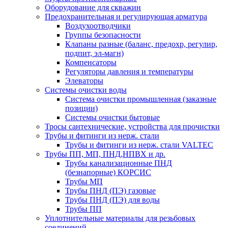
Оборудование для скважин
Предохранительная и регулирующая арматура
Воздухоотводчики
Группы безопасности
Клапаны разные (баланс, предохр, регулир,
подпит, эл-магн)
Компенсаторы
Регуляторы давления и температуры
Элеваторы
Системы очистки воды
Система очистки промышленная (заказные
позиции)
Системы очистки бытовые
Тросы сантехнические, устройства для прочистки
Трубы и фитинги из нерж. стали
Трубы и фитинги из нерж. стали VALTEC
Трубы ПП, МП, ПНД,НПВХ и др.
Трубы канализационные ПНД
(безнапорные) КОРСИС
Трубы МП
Трубы ПНД (ПЭ) газовые
Трубы ПНД (ПЭ) для воды
Трубы ПП
Уплотнительные материалы для резьбовых
соединений