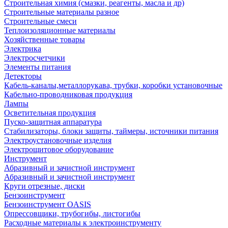
Строительная химия (смазки, реагенты, масла и др)
Строительные материалы разное
Строительные смеси
Теплоизоляционные материалы
Хозяйственные товары
Электрика
Электросчетчики
Элементы питания
Детекторы
Кабель-каналы,металлорукава, трубки, коробки установочные
Кабельно-проводниковая продукция
Лампы
Осветительная продукция
Пуско-защитная аппаратура
Стабилизаторы, блоки защиты, таймеры, источники питания
Электроустановочные изделия
Электрощитовое оборудование
Инструмент
Абразивный и зачистной инструмент
Абразивный и зачистной инструмент
Круги отрезные, диски
Бензоинструмент
Бензоинструмент OASIS
Опрессовщики, трубогибы, листогибы
Расходные материалы к электроинструменту