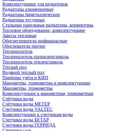
Комплектующие для радиаторов
Радиаторы алюминиевые
Радиаторы биметаллические
Радиаторы чугунные
Стальные панельные радиаторы, конвекторы
Тепловое оборудование, комплектующие
Завесы тепловые
Обогрегреватели инфракрасные
Обогреватели прочее
Теплоноситель
Теплоноситель пропиленгликоль
Теплоноситель этиленгликоль
Тёплый пол
Водяной теплый пол
Приборы учёта и КИП
Манометры, термометры и комплектующие
Манометры, термометры
Комплектующие к манометрам, термометрам
Счётчики воды
Счётчики воды МЕТЕР
Счетчики воды VALTEC
Комплектующие к счетчикам воды
Счетчики воды БЕТАР
Счетчики воды ГЕРРИДА
Счетчики газа