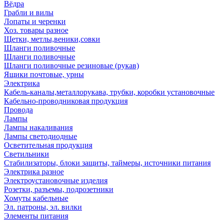
Вёдра
Грабли и вилы
Лопаты и черенки
Хоз. товары разное
Щетки, метлы,веники,совки
Шланги поливочные
Шланги поливочные
Шланги поливочные резиновые (рукав)
Ящики почтовые, урны
Электрика
Кабель-каналы,металлорукава, трубки, коробки установочные
Кабельно-проводниковая продукция
Провода
Лампы
Лампы накаливания
Лампы светодиодные
Осветительная продукция
Светильники
Стабилизаторы, блоки защиты, таймеры, источники питания
Электрика разное
Электроустановочные изделия
Розетки, разъемы, подрозетники
Хомуты кабельные
Эл. патроны, эл. вилки
Элементы питания