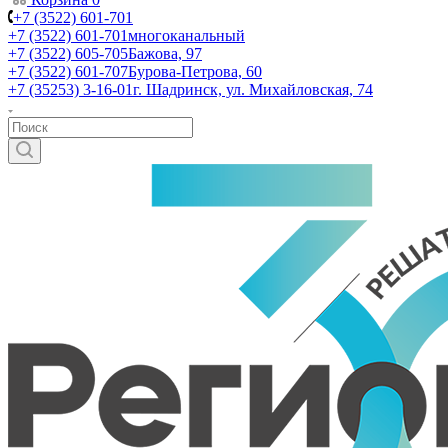
+7 (3522) 601-701
+7 (3522) 601-701
многоканальный
+7 (3522) 605-705
Бажова, 97
+7 (3522) 601-707
Бурова-Петрова, 60
+7 (35253) 3-16-01
г. Шадринск, ул. Михайловская, 74