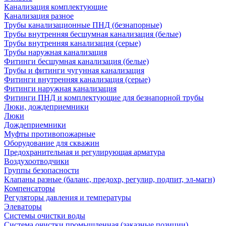
Канализация комплектующие
Канализация разное
Трубы канализационные ПНД (безнапорные)
Трубы внутренняя бесшумная канализация (белые)
Трубы внутренняя канализация (серые)
Трубы наружная канализация
Фитинги бесшумная канализация (белые)
Трубы и фитинги чугунная канализация
Фитинги внутренняя канализация (серые)
Фитинги наружная канализация
Фитинги ПНД и комплектующие для безнапорной трубы
Люки, дождеприемники
Люки
Дождеприемники
Муфты противопожарные
Оборудование для скважин
Предохранительная и регулирующая арматура
Воздухоотводчики
Группы безопасности
Клапаны разные (баланс, предохр, регулир, подпит, эл-магн)
Компенсаторы
Регуляторы давления и температуры
Элеваторы
Системы очистки воды
Система очистки промышленная (заказные позиции)