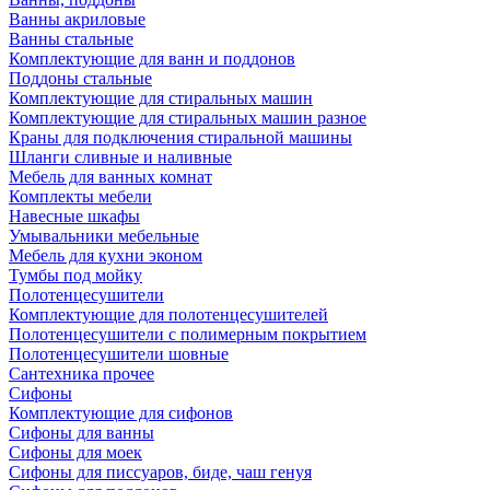
Ванны акриловые
Ванны стальные
Комплектующие для ванн и поддонов
Поддоны стальные
Комплектующие для стиральных машин
Комплектующие для стиральных машин разное
Краны для подключения стиральной машины
Шланги сливные и наливные
Мебель для ванных комнат
Комплекты мебели
Навесные шкафы
Умывальники мебельные
Мебель для кухни эконом
Тумбы под мойку
Полотенцесушители
Комплектующие для полотенцесушителей
Полотенцесушители с полимерным покрытием
Полотенцесушители шовные
Сантехника прочее
Сифоны
Комплектующие для сифонов
Сифоны для ванны
Сифоны для моек
Сифоны для писсуаров, биде, чаш генуя