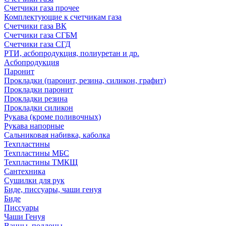
Счетчики газа прочее
Комплектующие к счетчикам газа
Счетчики газа ВК
Счетчики газа СГБМ
Счетчики газа СГД
РТИ, асбопродукция, полиуретан и др.
Асбопродукция
Паронит
Прокладки (паронит, резина, силикон, графит)
Прокладки паронит
Прокладки резина
Прокладки силикон
Рукава (кроме поливочных)
Рукава напорные
Сальниковая набивка, каболка
Техпластины
Техпластины МБС
Техпластины ТМКЩ
Сантехника
Сушилки для рук
Биде, писсуары, чаши генуя
Биде
Писсуары
Чаши Генуя
Ванны, поддоны