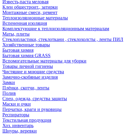
Известь,паста меловая
Клеи общестроит., затирки
Монтажные смеси, цемент
Теплоизоляционные материалы
Вспененная изоляция
Комплектующие к теплоизоляционным материалам
Маты, плиты
Стеклопластики, стеклоткани , стеклохолсты , ленты ПИЛ
Хозяйственные товары
Бытовая химия
Бытовая химия GRASS
Вспомогательные материалы для уборки
Товары личной гигиены
Чистящие и моющие средства
Замочно-скобяные изделия
Замки
Плёнки, скотчи, ленты
Полив
Спец. одежда, средства защиты
Маски и очки
Перчатки, краги и руковицы
Респираторы
Текстильная продукция
Хоз. инвентарь
Шнуры, веревки