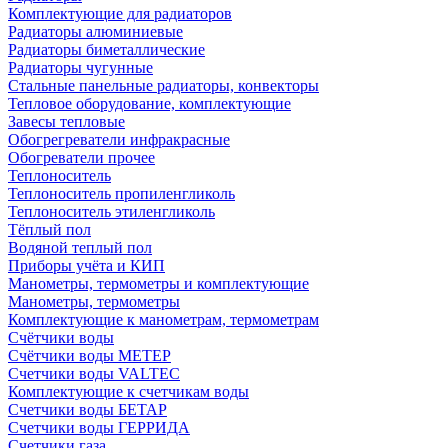
Комплектующие для радиаторов
Радиаторы алюминиевые
Радиаторы биметаллические
Радиаторы чугунные
Стальные панельные радиаторы, конвекторы
Тепловое оборудование, комплектующие
Завесы тепловые
Обогрегреватели инфракрасные
Обогреватели прочее
Теплоноситель
Теплоноситель пропиленгликоль
Теплоноситель этиленгликоль
Тёплый пол
Водяной теплый пол
Приборы учёта и КИП
Манометры, термометры и комплектующие
Манометры, термометры
Комплектующие к манометрам, термометрам
Счётчики воды
Счётчики воды МЕТЕР
Счетчики воды VALTEC
Комплектующие к счетчикам воды
Счетчики воды БЕТАР
Счетчики воды ГЕРРИДА
Счетчики газа