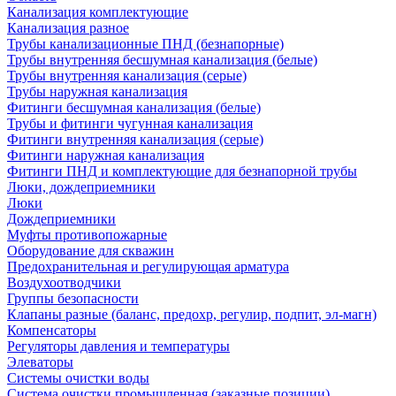
Канализация комплектующие
Канализация разное
Трубы канализационные ПНД (безнапорные)
Трубы внутренняя бесшумная канализация (белые)
Трубы внутренняя канализация (серые)
Трубы наружная канализация
Фитинги бесшумная канализация (белые)
Трубы и фитинги чугунная канализация
Фитинги внутренняя канализация (серые)
Фитинги наружная канализация
Фитинги ПНД и комплектующие для безнапорной трубы
Люки, дождеприемники
Люки
Дождеприемники
Муфты противопожарные
Оборудование для скважин
Предохранительная и регулирующая арматура
Воздухоотводчики
Группы безопасности
Клапаны разные (баланс, предохр, регулир, подпит, эл-магн)
Компенсаторы
Регуляторы давления и температуры
Элеваторы
Системы очистки воды
Система очистки промышленная (заказные позиции)