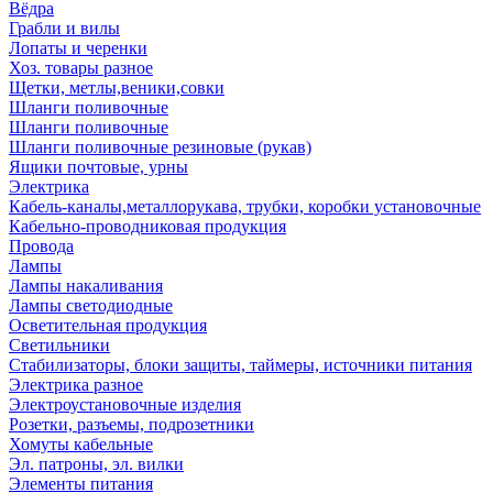
Вёдра
Грабли и вилы
Лопаты и черенки
Хоз. товары разное
Щетки, метлы,веники,совки
Шланги поливочные
Шланги поливочные
Шланги поливочные резиновые (рукав)
Ящики почтовые, урны
Электрика
Кабель-каналы,металлорукава, трубки, коробки установочные
Кабельно-проводниковая продукция
Провода
Лампы
Лампы накаливания
Лампы светодиодные
Осветительная продукция
Светильники
Стабилизаторы, блоки защиты, таймеры, источники питания
Электрика разное
Электроустановочные изделия
Розетки, разъемы, подрозетники
Хомуты кабельные
Эл. патроны, эл. вилки
Элементы питания