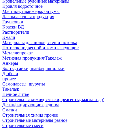
Кровельные рулонные материалы
Кровля водосточное
Мастики, праймеры, битумы
Лакокрасочная продукция
Грунтовки
Краски ВД
Растворители
Эмали
Материалы для полов, стен и потолка
Потолок подвесной и комплектующие
Металлопрокат
Метизная продукция/Такелаж
Анкеры
Болты, гайки, шайбы, шпильки
Дюбели
прочее
Самонарезы, шурупы
Такелаж
Печное литьё
Строительная химия( смазки, реагенты, масла и др)
Дезинфицирующие средства
Смазки
Строительная химия прочее
Строительные материалы разное
Строительные смеси