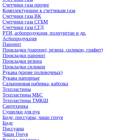
Счетчики газа прочее
Комплектующие к счетчикам газа
Счетчики газа ВК
Счетчики газа СГБМ
Счетчики газа СГД
РТИ, асбопродукция, полиуретан и др.
Асбопродукция
Паронит
Прокладки (паронит, резина, силикон, графит)
Прокладки паронит
Прокладки резина
Прокладки силикон
Рукава (кроме поливочных)
Рукава напорные
Сальниковая набивка, каболка
Техпластины
Техпластины МБС
Техпластины ТМКЩ
Сантехника
Сушилки для рук
Биде, писсуары, чаши генуя
Биде
Писсуары
Чаши Генуя
Ванны, поддоны