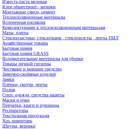
Известь,паста меловая
Клеи общестроит., затирки
Монтажные смеси, цемент
Теплоизоляционные материалы
Вспененная изоляция
Комплектующие к теплоизоляционным материалам
Маты, плиты
Стеклопластики, стеклоткани , стеклохолсты , ленты ПИЛ
Хозяйственные товары
Бытовая химия
Бытовая химия GRASS
Вспомогательные материалы для уборки
Товары личной гигиены
Чистящие и моющие средства
Замочно-скобяные изделия
Замки
Плёнки, скотчи, ленты
Полив
Спец. одежда, средства защиты
Маски и очки
Перчатки, краги и руковицы
Респираторы
Текстильная продукция
Хоз. инвентарь
Шнуры, веревки