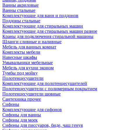
Ванны акриловые
Ванны стальные
Комплектующие для ванн и поддонов
Поддоны стальные
Комплектующие для стиральных машин
Комплектующие для стиральных машин разное
Краны для подключения стиральной машины
Шланги сливные и наливные
Мебель для ванных комнат
Комплекты мебели
Навесные шкафы
Умывальники мебельные
Мебель для кухни эконом
Тумбы под мойку
Полотенцесушители
Комплектующие для полотенцесушителей
Полотенцесушители с полимерным покрытием
Полотенцесушители шовные
Сантехника прочее
Сифоны
Комплектующие для сифонов
Сифоны для ванны
Сифоны для моек
Сифоны для писсуаров, биде, чаш генуя