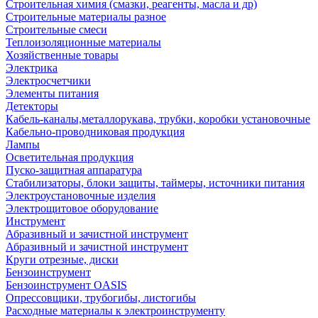
Строительная химия (смазки, реагенты, масла и др)
Строительные материалы разное
Строительные смеси
Теплоизоляционные материалы
Хозяйственные товары
Электрика
Электросчетчики
Элементы питания
Детекторы
Кабель-каналы,металлорукава, трубки, коробки установочные
Кабельно-проводниковая продукция
Лампы
Осветительная продукция
Пуско-защитная аппаратура
Стабилизаторы, блоки защиты, таймеры, источники питания
Электроустановочные изделия
Электрощитовое оборудование
Инструмент
Абразивный и зачистной инструмент
Абразивный и зачистной инструмент
Круги отрезные, диски
Бензоинструмент
Бензоинструмент OASIS
Опрессовщики, трубогибы, листогибы
Расходные материалы к электроинструменту