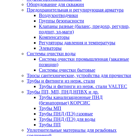
Оборудование для скважин
Предохранительная и регулирующая арматура
Воздухоотводчики
Группы безопасности
Клапаны разные (баланс, предохр, регулир,
подпит, эл-магн)
Компенсаторы
Регуляторы давления и температуры
Элеваторы
Системы очистки воды
Система очистки промышленная (заказные
позиции)
Системы очистки бытовые
Тросы сантехнические, устройства для прочистки
Трубы и фитинги из нерж. стали
Трубы и фитинги из нерж. стали VALTEC
Трубы ПП, МП, ПНД,НПВХ и др.
Трубы канализационные ПНД
(безнапорные) КОРСИС
Трубы МП
Трубы ПНД (ПЭ) газовые
Трубы ПНД (ПЭ) для воды
Трубы ПП
Уплотнительные материалы для резьбовых
соединений