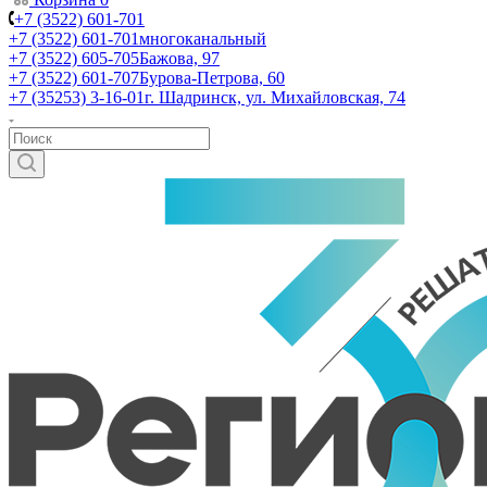
+7 (3522) 601-701
+7 (3522) 601-701
многоканальный
+7 (3522) 605-705
Бажова, 97
+7 (3522) 601-707
Бурова-Петрова, 60
+7 (35253) 3-16-01
г. Шадринск, ул. Михайловская, 74