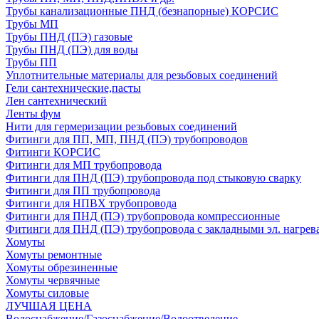
Трубы канализационные ПНД (безнапорные) КОРСИС
Трубы МП
Трубы ПНД (ПЭ) газовые
Трубы ПНД (ПЭ) для воды
Трубы ПП
Уплотнительные материалы для резьбовых соединений
Гели сантехнические,пасты
Лен сантехнический
Ленты фум
Нити для гермеризации резьбовых соединений
Фитинги для ПП, МП, ПНД (ПЭ) трубопроводов
Фитинги КОРСИС
Фитинги для МП трубопровода
Фитинги для ПНД (ПЭ) трубопровода под стыковую сварку
Фитинги для ПП трубопровода
Фитинги для НПВХ трубопровода
Фитинги для ПНД (ПЭ) трубопровода компрессионные
Фитинги для ПНД (ПЭ) трубопровода с закладными эл. нагрев
Хомуты
Хомуты ремонтные
Хомуты обрезиненные
Хомуты червячные
Хомуты силовые
ЛУЧШАЯ ЦЕНА
Водоснабжение/Газоснабжение/Водоотведение