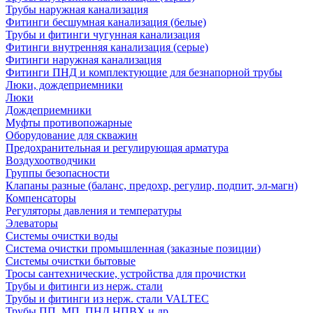
Трубы наружная канализация
Фитинги бесшумная канализация (белые)
Трубы и фитинги чугунная канализация
Фитинги внутренняя канализация (серые)
Фитинги наружная канализация
Фитинги ПНД и комплектующие для безнапорной трубы
Люки, дождеприемники
Люки
Дождеприемники
Муфты противопожарные
Оборудование для скважин
Предохранительная и регулирующая арматура
Воздухоотводчики
Группы безопасности
Клапаны разные (баланс, предохр, регулир, подпит, эл-магн)
Компенсаторы
Регуляторы давления и температуры
Элеваторы
Системы очистки воды
Система очистки промышленная (заказные позиции)
Системы очистки бытовые
Тросы сантехнические, устройства для прочистки
Трубы и фитинги из нерж. стали
Трубы и фитинги из нерж. стали VALTEC
Трубы ПП, МП, ПНД,НПВХ и др.