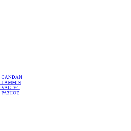
а
ода CANDAN
да LAMMIN
да VALTEC
да РАЗНОЕ