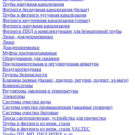
Трубы наружная канализация
Фитинги бесшумная канализация (белые)
Трубы и фитинги чугунная канализация
Фитинги внутренняя канализация (серые)
Фитинги наружная канализация
Фитинги ПНД и комплектующие для безнапорной трубы
Люки, дождеприемники
Люки
Дождеприемники
Муфты противопожарные
Оборудование для скважин
Предохранительная и регулирующая арматура
Воздухоотводчики
Группы безопасности
Клапаны разные (баланс, предохр, регулир, подпит, эл-магн)
Компенсаторы
Регуляторы давления и температуры
Элеваторы
Системы очистки воды
Система очистки промышленная (заказные позиции)
Системы очистки бытовые
Тросы сантехнические, устройства для прочистки
Трубы и фитинги из нерж. стали
Трубы и фитинги из нерж. стали VALTEC
Трубы ПП, МП, ПНД,НПВХ и др.