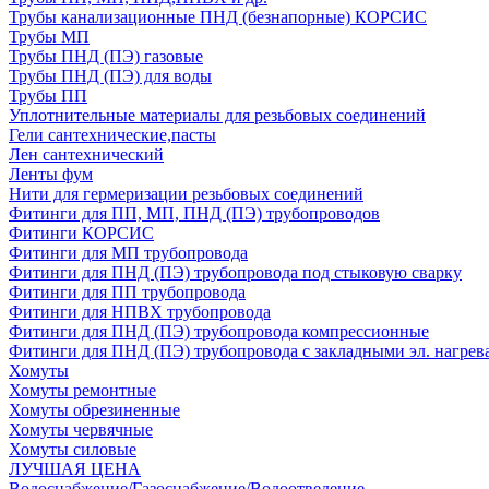
Трубы канализационные ПНД (безнапорные) КОРСИС
Трубы МП
Трубы ПНД (ПЭ) газовые
Трубы ПНД (ПЭ) для воды
Трубы ПП
Уплотнительные материалы для резьбовых соединений
Гели сантехнические,пасты
Лен сантехнический
Ленты фум
Нити для гермеризации резьбовых соединений
Фитинги для ПП, МП, ПНД (ПЭ) трубопроводов
Фитинги КОРСИС
Фитинги для МП трубопровода
Фитинги для ПНД (ПЭ) трубопровода под стыковую сварку
Фитинги для ПП трубопровода
Фитинги для НПВХ трубопровода
Фитинги для ПНД (ПЭ) трубопровода компрессионные
Фитинги для ПНД (ПЭ) трубопровода с закладными эл. нагрев
Хомуты
Хомуты ремонтные
Хомуты обрезиненные
Хомуты червячные
Хомуты силовые
ЛУЧШАЯ ЦЕНА
Водоснабжение/Газоснабжение/Водоотведение