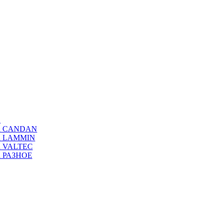
а
ода CANDAN
да LAMMIN
да VALTEC
да РАЗНОЕ