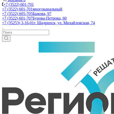
+7 (3522) 601-701
+7 (3522) 601-701
многоканальный
+7 (3522) 605-705
Бажова, 97
+7 (3522) 601-707
Бурова-Петрова, 60
+7 (35253) 3-16-01
г. Шадринск, ул. Михайловская, 74