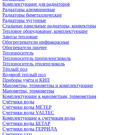
Комплектующие для радиаторов
Радиаторы алюминиевые
Радиаторы биметаллические
Радиаторы чугунные
Стальные панельные радиаторы, конвекторы
Тепловое оборудование, комплектующие
Завесы тепловые
Обогрегреватели инфракрасные
Обогреватели прочее
Теплоноситель
Теплоноситель пропиленгликоль
Теплоноситель этиленгликоль
Тёплый пол
Водяной теплый пол
Приборы учёта и КИП
Манометры, термометры и комплектующие
Манометры, термометры
Комплектующие к манометрам, термометрам
Счётчики воды
Счётчики воды МЕТЕР
Счетчики воды VALTEC
Комплектующие к счетчикам воды
Счетчики воды БЕТАР
Счетчики воды ГЕРРИДА
Счетчики газа