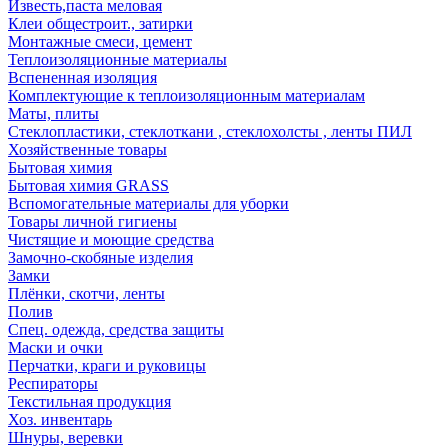
Известь,паста меловая
Клеи общестроит., затирки
Монтажные смеси, цемент
Теплоизоляционные материалы
Вспененная изоляция
Комплектующие к теплоизоляционным материалам
Маты, плиты
Стеклопластики, стеклоткани , стеклохолсты , ленты ПИЛ
Хозяйственные товары
Бытовая химия
Бытовая химия GRASS
Вспомогательные материалы для уборки
Товары личной гигиены
Чистящие и моющие средства
Замочно-скобяные изделия
Замки
Плёнки, скотчи, ленты
Полив
Спец. одежда, средства защиты
Маски и очки
Перчатки, краги и руковицы
Респираторы
Текстильная продукция
Хоз. инвентарь
Шнуры, веревки