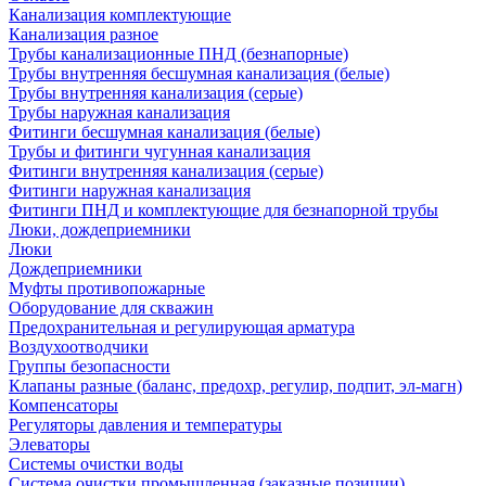
Канализация комплектующие
Канализация разное
Трубы канализационные ПНД (безнапорные)
Трубы внутренняя бесшумная канализация (белые)
Трубы внутренняя канализация (серые)
Трубы наружная канализация
Фитинги бесшумная канализация (белые)
Трубы и фитинги чугунная канализация
Фитинги внутренняя канализация (серые)
Фитинги наружная канализация
Фитинги ПНД и комплектующие для безнапорной трубы
Люки, дождеприемники
Люки
Дождеприемники
Муфты противопожарные
Оборудование для скважин
Предохранительная и регулирующая арматура
Воздухоотводчики
Группы безопасности
Клапаны разные (баланс, предохр, регулир, подпит, эл-магн)
Компенсаторы
Регуляторы давления и температуры
Элеваторы
Системы очистки воды
Система очистки промышленная (заказные позиции)