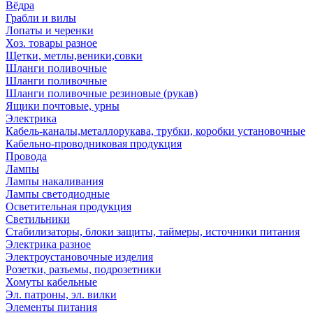
Вёдра
Грабли и вилы
Лопаты и черенки
Хоз. товары разное
Щетки, метлы,веники,совки
Шланги поливочные
Шланги поливочные
Шланги поливочные резиновые (рукав)
Ящики почтовые, урны
Электрика
Кабель-каналы,металлорукава, трубки, коробки установочные
Кабельно-проводниковая продукция
Провода
Лампы
Лампы накаливания
Лампы светодиодные
Осветительная продукция
Светильники
Стабилизаторы, блоки защиты, таймеры, источники питания
Электрика разное
Электроустановочные изделия
Розетки, разъемы, подрозетники
Хомуты кабельные
Эл. патроны, эл. вилки
Элементы питания