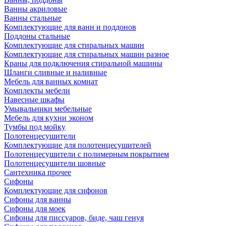
Ванны акриловые
Ванны стальные
Комплектующие для ванн и поддонов
Поддоны стальные
Комплектующие для стиральных машин
Комплектующие для стиральных машин разное
Краны для подключения стиральной машины
Шланги сливные и наливные
Мебель для ванных комнат
Комплекты мебели
Навесные шкафы
Умывальники мебельные
Мебель для кухни эконом
Тумбы под мойку
Полотенцесушители
Комплектующие для полотенцесушителей
Полотенцесушители с полимерным покрытием
Полотенцесушители шовные
Сантехника прочее
Сифоны
Комплектующие для сифонов
Сифоны для ванны
Сифоны для моек
Сифоны для писсуаров, биде, чаш генуя