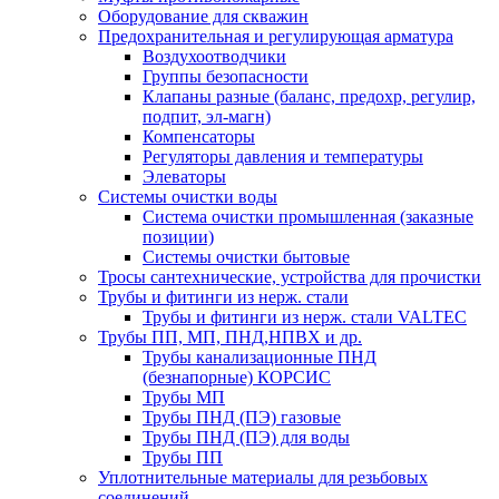
Оборудование для скважин
Предохранительная и регулирующая арматура
Воздухоотводчики
Группы безопасности
Клапаны разные (баланс, предохр, регулир,
подпит, эл-магн)
Компенсаторы
Регуляторы давления и температуры
Элеваторы
Системы очистки воды
Система очистки промышленная (заказные
позиции)
Системы очистки бытовые
Тросы сантехнические, устройства для прочистки
Трубы и фитинги из нерж. стали
Трубы и фитинги из нерж. стали VALTEC
Трубы ПП, МП, ПНД,НПВХ и др.
Трубы канализационные ПНД
(безнапорные) КОРСИС
Трубы МП
Трубы ПНД (ПЭ) газовые
Трубы ПНД (ПЭ) для воды
Трубы ПП
Уплотнительные материалы для резьбовых
соединений