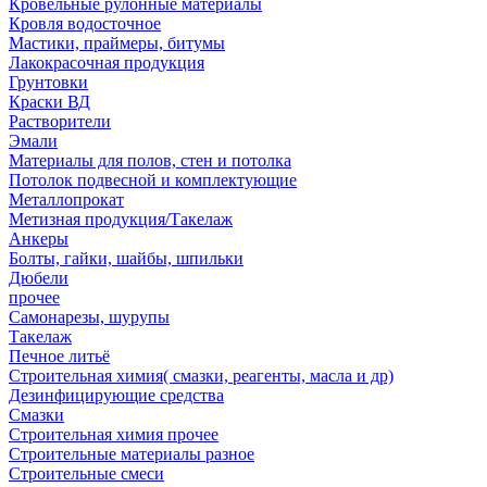
Кровельные рулонные материалы
Кровля водосточное
Мастики, праймеры, битумы
Лакокрасочная продукция
Грунтовки
Краски ВД
Растворители
Эмали
Материалы для полов, стен и потолка
Потолок подвесной и комплектующие
Металлопрокат
Метизная продукция/Такелаж
Анкеры
Болты, гайки, шайбы, шпильки
Дюбели
прочее
Самонарезы, шурупы
Такелаж
Печное литьё
Строительная химия( смазки, реагенты, масла и др)
Дезинфицирующие средства
Смазки
Строительная химия прочее
Строительные материалы разное
Строительные смеси