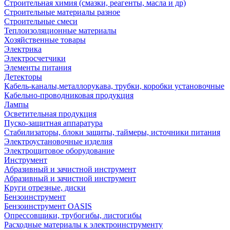
Строительная химия (смазки, реагенты, масла и др)
Строительные материалы разное
Строительные смеси
Теплоизоляционные материалы
Хозяйственные товары
Электрика
Электросчетчики
Элементы питания
Детекторы
Кабель-каналы,металлорукава, трубки, коробки установочные
Кабельно-проводниковая продукция
Лампы
Осветительная продукция
Пуско-защитная аппаратура
Стабилизаторы, блоки защиты, таймеры, источники питания
Электроустановочные изделия
Электрощитовое оборудование
Инструмент
Абразивный и зачистной инструмент
Абразивный и зачистной инструмент
Круги отрезные, диски
Бензоинструмент
Бензоинструмент OASIS
Опрессовщики, трубогибы, листогибы
Расходные материалы к электроинструменту