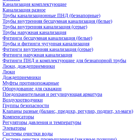
Канализация комплектующие
Канализация разное
Трубы канализационные ПНД (безнапорные)
Трубы внутренняя бесшумная канализация (белые)
Трубы внутренняя канализация (серые)
Трубы наружная канализация
Фитинги бесшумная канализация (белые)
Трубы и фитинги чугунная канализация
Фитинги внутренняя канализация (серые)
Фитинги наружная канализация
Фитинги ПНД и комплектующие для безнапорной трубы
Люки, дождеприемники
Люки
Дождеприемники
Муфты противопожарные
Оборудование для скважин
Предохранительная и регулирующая арматура
Воздухоотводчики
Группы безопасности
Клапаны разные (баланс, предохр, регулир, подпит, эл-магн)
Компенсаторы
Регуляторы давления и температуры
Элеваторы
Системы очистки воды
Система очистки промышленная (заказные позиции)