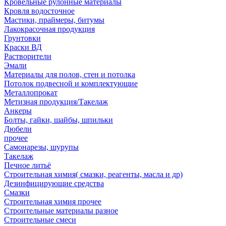
Кровельные рулонные материалы
Кровля водосточное
Мастики, праймеры, битумы
Лакокрасочная продукция
Грунтовки
Краски ВД
Растворители
Эмали
Материалы для полов, стен и потолка
Потолок подвесной и комплектующие
Металлопрокат
Метизная продукция/Такелаж
Анкеры
Болты, гайки, шайбы, шпильки
Дюбели
прочее
Самонарезы, шурупы
Такелаж
Печное литьё
Строительная химия( смазки, реагенты, масла и др)
Дезинфицирующие средства
Смазки
Строительная химия прочее
Строительные материалы разное
Строительные смеси