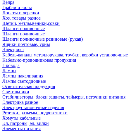
Вёдра
Грабли и вилы
Лопаты и черенки
Хоз. товары разное
Щетки, метлы,веники,совки
Шланги поливочные
Шланги поливочные
Шланги поливочные резиновые (рукав)
Ящики почтовые, урны
Электрика
Кабель-каналы,металлорукава, трубки, коробки установочные
Кабельно-проводниковая продукция
Провода
Лампы
Лампы накаливания
Лампы светодиодные
Осветительная продукция
Светильники
Стабилизаторы, блоки защиты, таймеры, источники питания
Электрика разное
Электроустановочные изделия
Розетки, разъемы, подрозетники
Хомуты кабельные
Эл. патроны, эл. вилки
Элементы питания