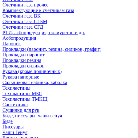
Счетчики газа прочее
Комплектующие к счетчикам газа
Счетчики газа ВК
Счетчики газа СГБМ
Счетчики газа СГД
РТИ, асбопродукция, полиуретан и др.
Асбопродукция
Паронит
Прокладки (паронит, резина, силикон, графит)
Прокладки паронит
Прокладки резина
Прокладки силикон
Рукава (кроме поливочных)
Рукава напорные
Сальниковая набивка, каболка
Техпластины
Техпластины МБС
Техпластины ТМКЩ
Сантехника
Сушилки для рук
Биде, писсуары, чаши генуя
Биде
Писсуары
Чаши Генуя
Ванны, поддоны