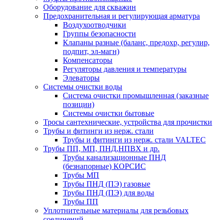
Оборудование для скважин
Предохранительная и регулирующая арматура
Воздухоотводчики
Группы безопасности
Клапаны разные (баланс, предохр, регулир,
подпит, эл-магн)
Компенсаторы
Регуляторы давления и температуры
Элеваторы
Системы очистки воды
Система очистки промышленная (заказные
позиции)
Системы очистки бытовые
Тросы сантехнические, устройства для прочистки
Трубы и фитинги из нерж. стали
Трубы и фитинги из нерж. стали VALTEC
Трубы ПП, МП, ПНД,НПВХ и др.
Трубы канализационные ПНД
(безнапорные) КОРСИС
Трубы МП
Трубы ПНД (ПЭ) газовые
Трубы ПНД (ПЭ) для воды
Трубы ПП
Уплотнительные материалы для резьбовых
соединений