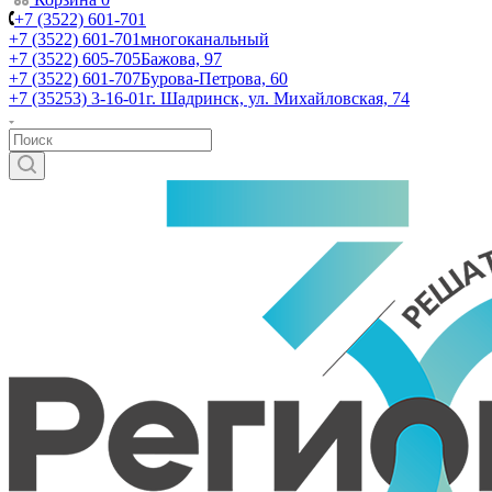
+7 (3522) 601-701
+7 (3522) 601-701
многоканальный
+7 (3522) 605-705
Бажова, 97
+7 (3522) 601-707
Бурова-Петрова, 60
+7 (35253) 3-16-01
г. Шадринск, ул. Михайловская, 74