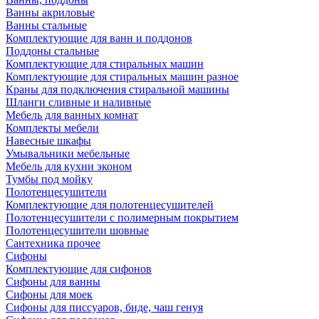
Ванны акриловые
Ванны стальные
Комплектующие для ванн и поддонов
Поддоны стальные
Комплектующие для стиральных машин
Комплектующие для стиральных машин разное
Краны для подключения стиральной машины
Шланги сливные и наливные
Мебель для ванных комнат
Комплекты мебели
Навесные шкафы
Умывальники мебельные
Мебель для кухни эконом
Тумбы под мойку
Полотенцесушители
Комплектующие для полотенцесушителей
Полотенцесушители с полимерным покрытием
Полотенцесушители шовные
Сантехника прочее
Сифоны
Комплектующие для сифонов
Сифоны для ванны
Сифоны для моек
Сифоны для писсуаров, биде, чаш генуя