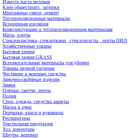
Известь,паста меловая
Клеи общестроит., затирки
Монтажные смеси, цемент
Теплоизоляционные материалы
Вспененная изоляция
Комплектующие к теплоизоляционным материалам
Маты, плиты
Стеклопластики, стеклоткани , стеклохолсты , ленты ПИЛ
Хозяйственные товары
Бытовая химия
Бытовая химия GRASS
Вспомогательные материалы для уборки
Товары личной гигиены
Чистящие и моющие средства
Замочно-скобяные изделия
Замки
Плёнки, скотчи, ленты
Полив
Спец. одежда, средства защиты
Маски и очки
Перчатки, краги и руковицы
Респираторы
Текстильная продукция
Хоз. инвентарь
Шнуры, веревки