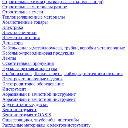
Строительная химия (смазки, реагенты, масла и др)
Строительные материалы разное
Строительные смеси
Теплоизоляционные материалы
Хозяйственные товары
Электрика
Электросчетчики
Элементы питания
Детекторы
Кабель-каналы,металлорукава, трубки, коробки установочные
Кабельно-проводниковая продукция
Лампы
Осветительная продукция
Пуско-защитная аппаратура
Стабилизаторы, блоки защиты, таймеры, источники питания
Электроустановочные изделия
Электрощитовое оборудование
Инструмент
Абразивный и зачистной инструмент
Абразивный и зачистной инструмент
Круги отрезные, диски
Бензоинструмент
Бензоинструмент OASIS
Опрессовщики, трубогибы, листогибы
Расходные материалы к электроинструменту