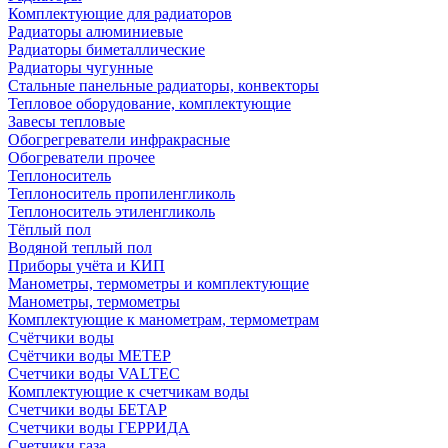
Комплектующие для радиаторов
Радиаторы алюминиевые
Радиаторы биметаллические
Радиаторы чугунные
Стальные панельные радиаторы, конвекторы
Тепловое оборудование, комплектующие
Завесы тепловые
Обогрегреватели инфракрасные
Обогреватели прочее
Теплоноситель
Теплоноситель пропиленгликоль
Теплоноситель этиленгликоль
Тёплый пол
Водяной теплый пол
Приборы учёта и КИП
Манометры, термометры и комплектующие
Манометры, термометры
Комплектующие к манометрам, термометрам
Счётчики воды
Счётчики воды МЕТЕР
Счетчики воды VALTEC
Комплектующие к счетчикам воды
Счетчики воды БЕТАР
Счетчики воды ГЕРРИДА
Счетчики газа