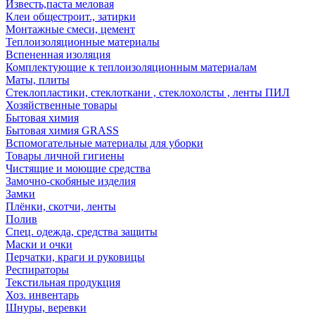
Известь,паста меловая
Клеи общестроит., затирки
Монтажные смеси, цемент
Теплоизоляционные материалы
Вспененная изоляция
Комплектующие к теплоизоляционным материалам
Маты, плиты
Стеклопластики, стеклоткани , стеклохолсты , ленты ПИЛ
Хозяйственные товары
Бытовая химия
Бытовая химия GRASS
Вспомогательные материалы для уборки
Товары личной гигиены
Чистящие и моющие средства
Замочно-скобяные изделия
Замки
Плёнки, скотчи, ленты
Полив
Спец. одежда, средства защиты
Маски и очки
Перчатки, краги и руковицы
Респираторы
Текстильная продукция
Хоз. инвентарь
Шнуры, веревки