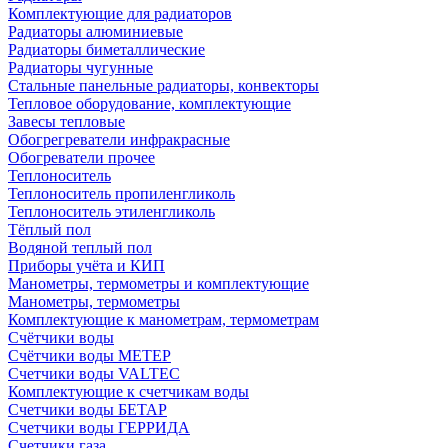
Комплектующие для радиаторов
Радиаторы алюминиевые
Радиаторы биметаллические
Радиаторы чугунные
Стальные панельные радиаторы, конвекторы
Тепловое оборудование, комплектующие
Завесы тепловые
Обогрегреватели инфракрасные
Обогреватели прочее
Теплоноситель
Теплоноситель пропиленгликоль
Теплоноситель этиленгликоль
Тёплый пол
Водяной теплый пол
Приборы учёта и КИП
Манометры, термометры и комплектующие
Манометры, термометры
Комплектующие к манометрам, термометрам
Счётчики воды
Счётчики воды МЕТЕР
Счетчики воды VALTEC
Комплектующие к счетчикам воды
Счетчики воды БЕТАР
Счетчики воды ГЕРРИДА
Счетчики газа