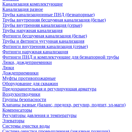
Канализация комплектующие
Канализация разное
Трубы канализационные ПНД (безнапорные)
Трубы внутренняя бесшумная канализация (белые)
Трубы внутренняя канализация (серые)
Трубы наружная канализация
Фитинги бесшумная канализация (белые)
Трубы и фитинги чугунная канализация
Фитинги внутренняя канализация (серые)
Фитинги наружная канализация
Фитинги ПНД и комплектующие для безнапорной трубы
Люки, дождеприемники
Люки
Дождеприемники
Муфты противопожарные
Оборудование для скважин
Предохранительная и регулирующая арматура
Воздухоотводчики
Группы безопасности
Клапаны разные (баланс, предохр, регулир, подпит, эл-магн)
Компенсаторы
Регуляторы давления и температуры
Элеваторы
Системы очистки воды
Система очистки промышленная (заказные позиции)