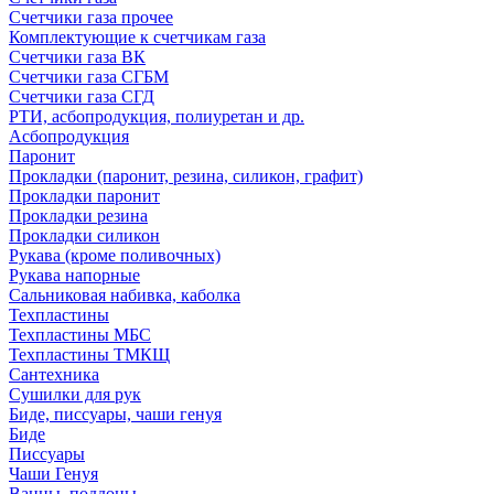
Счетчики газа прочее
Комплектующие к счетчикам газа
Счетчики газа ВК
Счетчики газа СГБМ
Счетчики газа СГД
РТИ, асбопродукция, полиуретан и др.
Асбопродукция
Паронит
Прокладки (паронит, резина, силикон, графит)
Прокладки паронит
Прокладки резина
Прокладки силикон
Рукава (кроме поливочных)
Рукава напорные
Сальниковая набивка, каболка
Техпластины
Техпластины МБС
Техпластины ТМКЩ
Сантехника
Сушилки для рук
Биде, писсуары, чаши генуя
Биде
Писсуары
Чаши Генуя
Ванны, поддоны