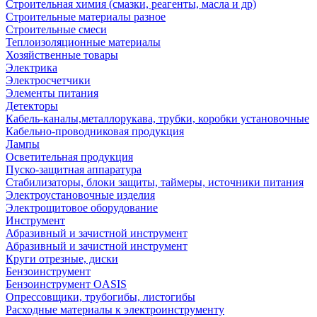
Строительная химия (смазки, реагенты, масла и др)
Строительные материалы разное
Строительные смеси
Теплоизоляционные материалы
Хозяйственные товары
Электрика
Электросчетчики
Элементы питания
Детекторы
Кабель-каналы,металлорукава, трубки, коробки установочные
Кабельно-проводниковая продукция
Лампы
Осветительная продукция
Пуско-защитная аппаратура
Стабилизаторы, блоки защиты, таймеры, источники питания
Электроустановочные изделия
Электрощитовое оборудование
Инструмент
Абразивный и зачистной инструмент
Абразивный и зачистной инструмент
Круги отрезные, диски
Бензоинструмент
Бензоинструмент OASIS
Опрессовщики, трубогибы, листогибы
Расходные материалы к электроинструменту