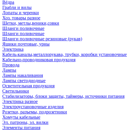
Вёдра
Грабли и вилы
Лопаты и черенки
Хоз. товары разное
Щетки, метлы,веники,совки
Шланги поливочные
Шланги поливочные
Шланги поливочные резиновые (рукав)
Ящики почтовые, урны
Электрика
Кабель-каналы,металлорукава, трубки, коробки установочные
Кабельно-проводниковая продукция
Провода
Лампы
Лампы накаливания
Лампы светодиодные
Осветительная продукция
Светильники
Стабилизаторы, блоки защиты, таймеры, источники питания
Электрика разное
Электроустановочные изделия
Розетки, разъемы, подрозетники
Хомуты кабельные
Эл. патроны, эл. вилки
Элементы питания