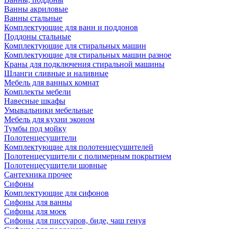
Ванны акриловые
Ванны стальные
Комплектующие для ванн и поддонов
Поддоны стальные
Комплектующие для стиральных машин
Комплектующие для стиральных машин разное
Краны для подключения стиральной машины
Шланги сливные и наливные
Мебель для ванных комнат
Комплекты мебели
Навесные шкафы
Умывальники мебельные
Мебель для кухни эконом
Тумбы под мойку
Полотенцесушители
Комплектующие для полотенцесушителей
Полотенцесушители с полимерным покрытием
Полотенцесушители шовные
Сантехника прочее
Сифоны
Комплектующие для сифонов
Сифоны для ванны
Сифоны для моек
Сифоны для писсуаров, биде, чаш генуя