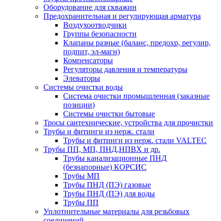
Оборудование для скважин
Предохранительная и регулирующая арматура
Воздухоотводчики
Группы безопасности
Клапаны разные (баланс, предохр, регулир,
подпит, эл-магн)
Компенсаторы
Регуляторы давления и температуры
Элеваторы
Системы очистки воды
Система очистки промышленная (заказные
позиции)
Системы очистки бытовые
Тросы сантехнические, устройства для прочистки
Трубы и фитинги из нерж. стали
Трубы и фитинги из нерж. стали VALTEC
Трубы ПП, МП, ПНД,НПВХ и др.
Трубы канализационные ПНД
(безнапорные) КОРСИС
Трубы МП
Трубы ПНД (ПЭ) газовые
Трубы ПНД (ПЭ) для воды
Трубы ПП
Уплотнительные материалы для резьбовых
соединений