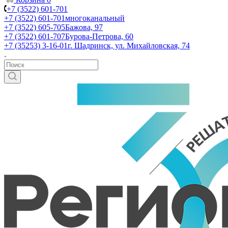
+7 (3522) 601-701
+7 (3522) 601-701
многоканальный
+7 (3522) 605-705
Бажова, 97
+7 (3522) 601-707
Бурова-Петрова, 60
+7 (35253) 3-16-01
г. Шадринск, ул. Михайловская, 74