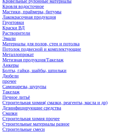
Кровельные рулонные материалы
Кровля водосточное
Мастики, праймеры, битумы
Лакокрасочная продукция
Грунтовки
Краски ВД
Растворители
Эмали
Материалы для полов, стен и потолка
Потолок подвесной и комплектующие
Металлопрокат
Метизная продукция/Такелаж
Анкеры
Болты, гайки, шайбы, шпильки
Дюбели
прочее
Самонарезы, шурупы
Такелаж
Печное литьё
Строительная химия( смазки, реагенты, масла и др)
Дезинфицирующие средства
Смазки
Строительная химия прочее
Строительные материалы разное
Строительные смеси