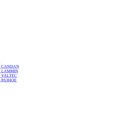
а
ода CANDAN
да LAMMIN
да VALTEC
да РАЗНОЕ