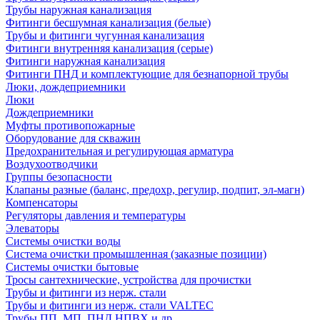
Трубы наружная канализация
Фитинги бесшумная канализация (белые)
Трубы и фитинги чугунная канализация
Фитинги внутренняя канализация (серые)
Фитинги наружная канализация
Фитинги ПНД и комплектующие для безнапорной трубы
Люки, дождеприемники
Люки
Дождеприемники
Муфты противопожарные
Оборудование для скважин
Предохранительная и регулирующая арматура
Воздухоотводчики
Группы безопасности
Клапаны разные (баланс, предохр, регулир, подпит, эл-магн)
Компенсаторы
Регуляторы давления и температуры
Элеваторы
Системы очистки воды
Система очистки промышленная (заказные позиции)
Системы очистки бытовые
Тросы сантехнические, устройства для прочистки
Трубы и фитинги из нерж. стали
Трубы и фитинги из нерж. стали VALTEC
Трубы ПП, МП, ПНД,НПВХ и др.