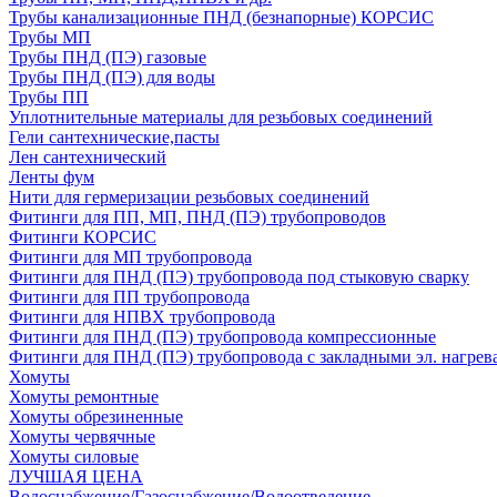
Трубы канализационные ПНД (безнапорные) КОРСИС
Трубы МП
Трубы ПНД (ПЭ) газовые
Трубы ПНД (ПЭ) для воды
Трубы ПП
Уплотнительные материалы для резьбовых соединений
Гели сантехнические,пасты
Лен сантехнический
Ленты фум
Нити для гермеризации резьбовых соединений
Фитинги для ПП, МП, ПНД (ПЭ) трубопроводов
Фитинги КОРСИС
Фитинги для МП трубопровода
Фитинги для ПНД (ПЭ) трубопровода под стыковую сварку
Фитинги для ПП трубопровода
Фитинги для НПВХ трубопровода
Фитинги для ПНД (ПЭ) трубопровода компрессионные
Фитинги для ПНД (ПЭ) трубопровода с закладными эл. нагрев
Хомуты
Хомуты ремонтные
Хомуты обрезиненные
Хомуты червячные
Хомуты силовые
ЛУЧШАЯ ЦЕНА
Водоснабжение/Газоснабжение/Водоотведение