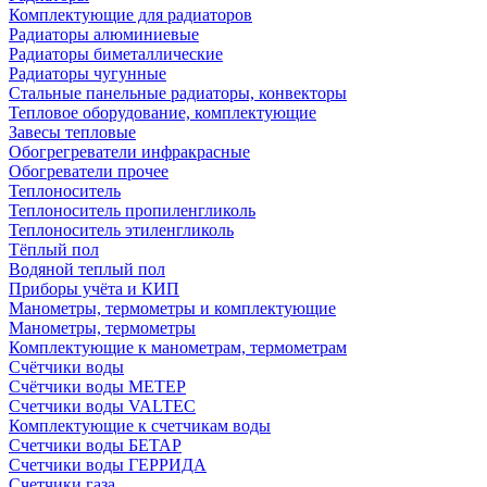
Комплектующие для радиаторов
Радиаторы алюминиевые
Радиаторы биметаллические
Радиаторы чугунные
Стальные панельные радиаторы, конвекторы
Тепловое оборудование, комплектующие
Завесы тепловые
Обогрегреватели инфракрасные
Обогреватели прочее
Теплоноситель
Теплоноситель пропиленгликоль
Теплоноситель этиленгликоль
Тёплый пол
Водяной теплый пол
Приборы учёта и КИП
Манометры, термометры и комплектующие
Манометры, термометры
Комплектующие к манометрам, термометрам
Счётчики воды
Счётчики воды МЕТЕР
Счетчики воды VALTEC
Комплектующие к счетчикам воды
Счетчики воды БЕТАР
Счетчики воды ГЕРРИДА
Счетчики газа