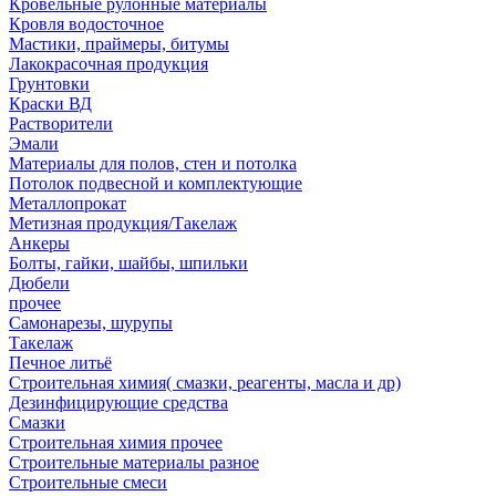
Кровельные рулонные материалы
Кровля водосточное
Мастики, праймеры, битумы
Лакокрасочная продукция
Грунтовки
Краски ВД
Растворители
Эмали
Материалы для полов, стен и потолка
Потолок подвесной и комплектующие
Металлопрокат
Метизная продукция/Такелаж
Анкеры
Болты, гайки, шайбы, шпильки
Дюбели
прочее
Самонарезы, шурупы
Такелаж
Печное литьё
Строительная химия( смазки, реагенты, масла и др)
Дезинфицирующие средства
Смазки
Строительная химия прочее
Строительные материалы разное
Строительные смеси