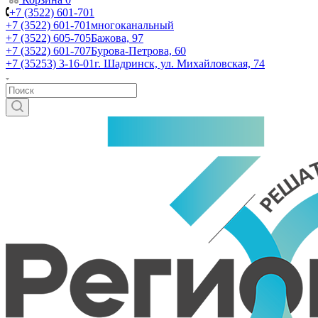
+7 (3522) 601-701
+7 (3522) 601-701
многоканальный
+7 (3522) 605-705
Бажова, 97
+7 (3522) 601-707
Бурова-Петрова, 60
+7 (35253) 3-16-01
г. Шадринск, ул. Михайловская, 74