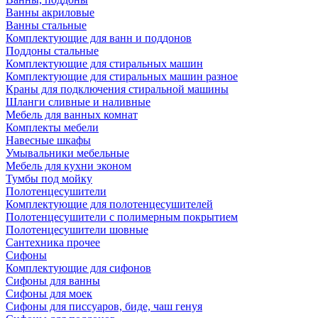
Ванны акриловые
Ванны стальные
Комплектующие для ванн и поддонов
Поддоны стальные
Комплектующие для стиральных машин
Комплектующие для стиральных машин разное
Краны для подключения стиральной машины
Шланги сливные и наливные
Мебель для ванных комнат
Комплекты мебели
Навесные шкафы
Умывальники мебельные
Мебель для кухни эконом
Тумбы под мойку
Полотенцесушители
Комплектующие для полотенцесушителей
Полотенцесушители с полимерным покрытием
Полотенцесушители шовные
Сантехника прочее
Сифоны
Комплектующие для сифонов
Сифоны для ванны
Сифоны для моек
Сифоны для писсуаров, биде, чаш генуя