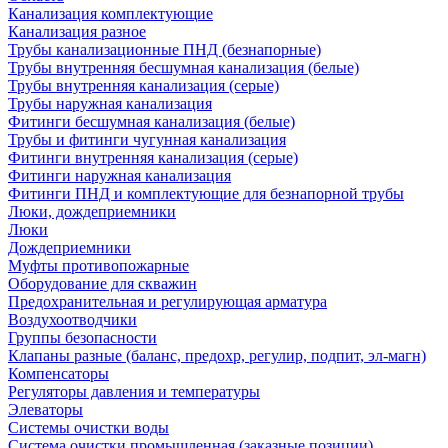
Канализация комплектующие
Канализация разное
Трубы канализационные ПНД (безнапорные)
Трубы внутренняя бесшумная канализация (белые)
Трубы внутренняя канализация (серые)
Трубы наружная канализация
Фитинги бесшумная канализация (белые)
Трубы и фитинги чугунная канализация
Фитинги внутренняя канализация (серые)
Фитинги наружная канализация
Фитинги ПНД и комплектующие для безнапорной трубы
Люки, дождеприемники
Люки
Дождеприемники
Муфты противопожарные
Оборудование для скважин
Предохранительная и регулирующая арматура
Воздухоотводчики
Группы безопасности
Клапаны разные (баланс, предохр, регулир, подпит, эл-магн)
Компенсаторы
Регуляторы давления и температуры
Элеваторы
Системы очистки воды
Система очистки промышленная (заказные позиции)