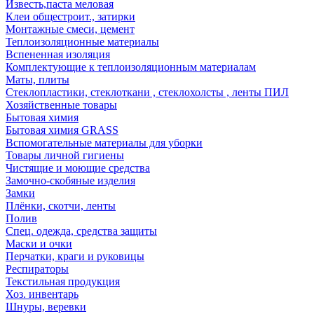
Известь,паста меловая
Клеи общестроит., затирки
Монтажные смеси, цемент
Теплоизоляционные материалы
Вспененная изоляция
Комплектующие к теплоизоляционным материалам
Маты, плиты
Стеклопластики, стеклоткани , стеклохолсты , ленты ПИЛ
Хозяйственные товары
Бытовая химия
Бытовая химия GRASS
Вспомогательные материалы для уборки
Товары личной гигиены
Чистящие и моющие средства
Замочно-скобяные изделия
Замки
Плёнки, скотчи, ленты
Полив
Спец. одежда, средства защиты
Маски и очки
Перчатки, краги и руковицы
Респираторы
Текстильная продукция
Хоз. инвентарь
Шнуры, веревки