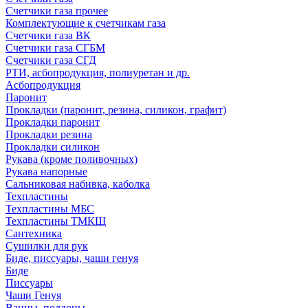
Счетчики газа прочее
Комплектующие к счетчикам газа
Счетчики газа ВК
Счетчики газа СГБМ
Счетчики газа СГД
РТИ, асбопродукция, полиуретан и др.
Асбопродукция
Паронит
Прокладки (паронит, резина, силикон, графит)
Прокладки паронит
Прокладки резина
Прокладки силикон
Рукава (кроме поливочных)
Рукава напорные
Сальниковая набивка, каболка
Техпластины
Техпластины МБС
Техпластины ТМКЩ
Сантехника
Сушилки для рук
Биде, писсуары, чаши генуя
Биде
Писсуары
Чаши Генуя
Ванны, поддоны