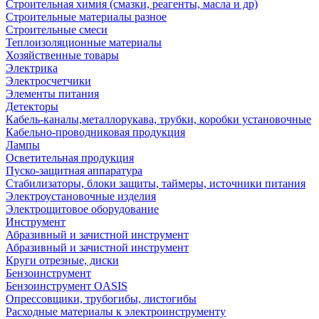
Строительная химия (смазки, реагенты, масла и др)
Строительные материалы разное
Строительные смеси
Теплоизоляционные материалы
Хозяйственные товары
Электрика
Электросчетчики
Элементы питания
Детекторы
Кабель-каналы,металлорукава, трубки, коробки установочные
Кабельно-проводниковая продукция
Лампы
Осветительная продукция
Пуско-защитная аппаратура
Стабилизаторы, блоки защиты, таймеры, источники питания
Электроустановочные изделия
Электрощитовое оборудование
Инструмент
Абразивный и зачистной инструмент
Абразивный и зачистной инструмент
Круги отрезные, диски
Бензоинструмент
Бензоинструмент OASIS
Опрессовщики, трубогибы, листогибы
Расходные материалы к электроинструменту