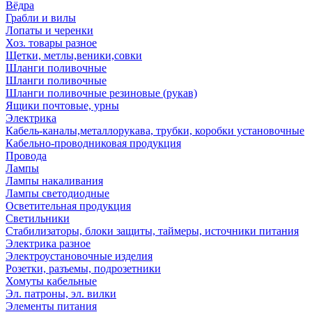
Вёдра
Грабли и вилы
Лопаты и черенки
Хоз. товары разное
Щетки, метлы,веники,совки
Шланги поливочные
Шланги поливочные
Шланги поливочные резиновые (рукав)
Ящики почтовые, урны
Электрика
Кабель-каналы,металлорукава, трубки, коробки установочные
Кабельно-проводниковая продукция
Провода
Лампы
Лампы накаливания
Лампы светодиодные
Осветительная продукция
Светильники
Стабилизаторы, блоки защиты, таймеры, источники питания
Электрика разное
Электроустановочные изделия
Розетки, разъемы, подрозетники
Хомуты кабельные
Эл. патроны, эл. вилки
Элементы питания