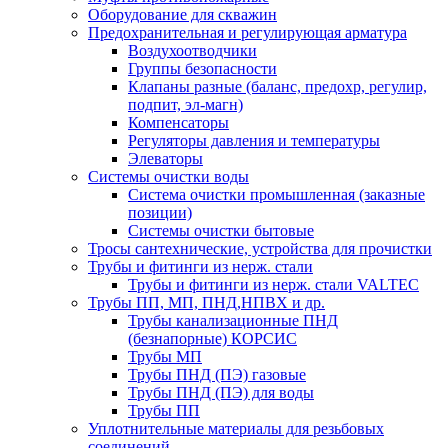
Оборудование для скважин
Предохранительная и регулирующая арматура
Воздухоотводчики
Группы безопасности
Клапаны разные (баланс, предохр, регулир,
подпит, эл-магн)
Компенсаторы
Регуляторы давления и температуры
Элеваторы
Системы очистки воды
Система очистки промышленная (заказные
позиции)
Системы очистки бытовые
Тросы сантехнические, устройства для прочистки
Трубы и фитинги из нерж. стали
Трубы и фитинги из нерж. стали VALTEC
Трубы ПП, МП, ПНД,НПВХ и др.
Трубы канализационные ПНД
(безнапорные) КОРСИС
Трубы МП
Трубы ПНД (ПЭ) газовые
Трубы ПНД (ПЭ) для воды
Трубы ПП
Уплотнительные материалы для резьбовых
соединений