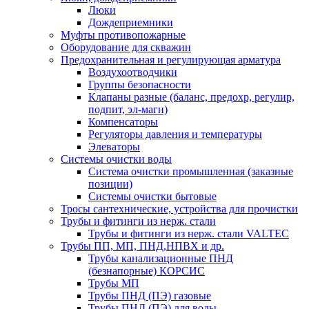
Люки
Дождеприемники
Муфты противопожарные
Оборудование для скважин
Предохранительная и регулирующая арматура
Воздухоотводчики
Группы безопасности
Клапаны разные (баланс, предохр, регулир,
подпит, эл-магн)
Компенсаторы
Регуляторы давления и температуры
Элеваторы
Системы очистки воды
Система очистки промышленная (заказные
позиции)
Системы очистки бытовые
Тросы сантехнические, устройства для прочистки
Трубы и фитинги из нерж. стали
Трубы и фитинги из нерж. стали VALTEC
Трубы ПП, МП, ПНД,НПВХ и др.
Трубы канализационные ПНД
(безнапорные) КОРСИС
Трубы МП
Трубы ПНД (ПЭ) газовые
Трубы ПНД (ПЭ) для воды