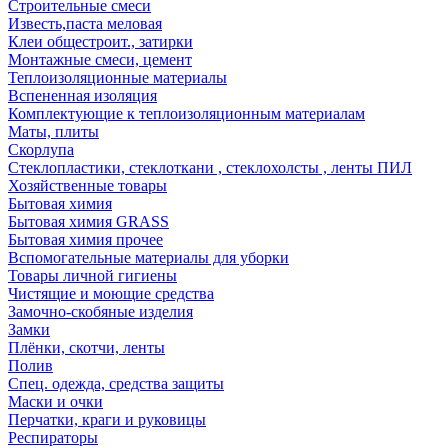
Строительные смеси
Известь,паста меловая
Клеи общестроит., затирки
Монтажные смеси, цемент
Теплоизоляционные материалы
Вспененная изоляция
Комплектующие к теплоизоляционным материалам
Маты, плиты
Скорлупа
Стеклопластики, стеклоткани , стеклохолсты , ленты ПИЛ
Хозяйственные товары
Бытовая химия
Бытовая химия GRASS
Бытовая химия прочее
Вспомогательные материалы для уборки
Товары личной гигиены
Чистящие и моющие средства
Замочно-скобяные изделия
Замки
Плёнки, скотчи, ленты
Полив
Спец. одежда, средства защиты
Маски и очки
Перчатки, краги и руковицы
Респираторы