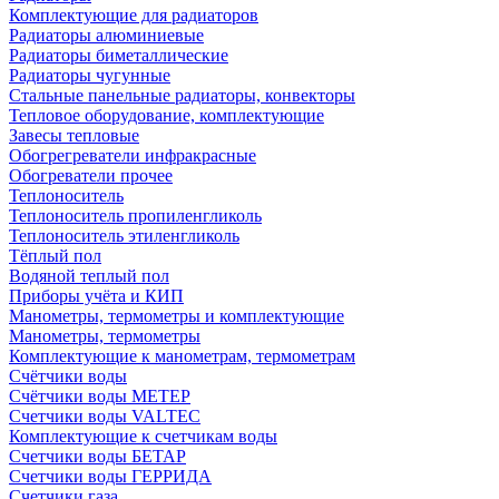
Комплектующие для радиаторов
Радиаторы алюминиевые
Радиаторы биметаллические
Радиаторы чугунные
Стальные панельные радиаторы, конвекторы
Тепловое оборудование, комплектующие
Завесы тепловые
Обогрегреватели инфракрасные
Обогреватели прочее
Теплоноситель
Теплоноситель пропиленгликоль
Теплоноситель этиленгликоль
Тёплый пол
Водяной теплый пол
Приборы учёта и КИП
Манометры, термометры и комплектующие
Манометры, термометры
Комплектующие к манометрам, термометрам
Счётчики воды
Счётчики воды МЕТЕР
Счетчики воды VALTEC
Комплектующие к счетчикам воды
Счетчики воды БЕТАР
Счетчики воды ГЕРРИДА
Счетчики газа