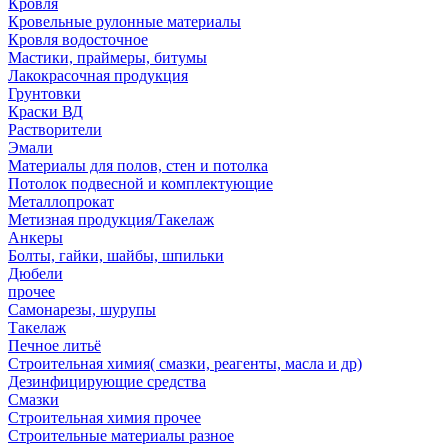
Кровля
Кровельные рулонные материалы
Кровля водосточное
Мастики, праймеры, битумы
Лакокрасочная продукция
Грунтовки
Краски ВД
Растворители
Эмали
Материалы для полов, стен и потолка
Потолок подвесной и комплектующие
Металлопрокат
Метизная продукция/Такелаж
Анкеры
Болты, гайки, шайбы, шпильки
Дюбели
прочее
Самонарезы, шурупы
Такелаж
Печное литьё
Строительная химия( смазки, реагенты, масла и др)
Дезинфицирующие средства
Смазки
Строительная химия прочее
Строительные материалы разное