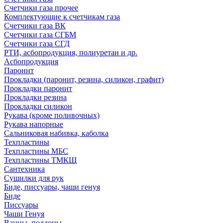
Счетчики газа прочее
Комплектующие к счетчикам газа
Счетчики газа ВК
Счетчики газа СГБМ
Счетчики газа СГД
РТИ, асбопродукция, полиуретан и др.
Асбопродукция
Паронит
Прокладки (паронит, резина, силикон, графит)
Прокладки паронит
Прокладки резина
Прокладки силикон
Рукава (кроме поливочных)
Рукава напорные
Сальниковая набивка, каболка
Техпластины
Техпластины МБС
Техпластины ТМКЩ
Сантехника
Сушилки для рук
Биде, писсуары, чаши генуя
Биде
Писсуары
Чаши Генуя
Ванны, поддоны