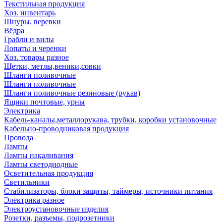
Текстильная продукция
Хоз. инвентарь
Шнуры, веревки
Вёдра
Грабли и вилы
Лопаты и черенки
Хоз. товары разное
Щетки, метлы,веники,совки
Шланги поливочные
Шланги поливочные
Шланги поливочные резиновые (рукав)
Ящики почтовые, урны
Электрика
Кабель-каналы,металлорукава, трубки, коробки установочные
Кабельно-проводниковая продукция
Провода
Лампы
Лампы накаливания
Лампы светодиодные
Осветительная продукция
Светильники
Стабилизаторы, блоки защиты, таймеры, источники питания
Электрика разное
Электроустановочные изделия
Розетки, разъемы, подрозетники