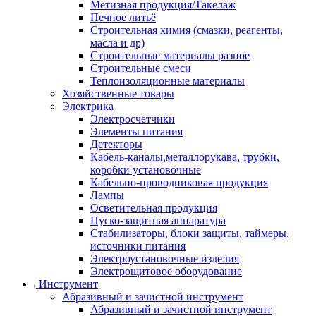
Метизная продукция/Такелаж
Печное литьё
Строительная химия (смазки, реагенты,
масла и др)
Строительные материалы разное
Строительные смеси
Теплоизоляционные материалы
Хозяйственные товары
Электрика
Электросчетчики
Элементы питания
Детекторы
Кабель-каналы,металлорукава, трубки,
коробки установочные
Кабельно-проводниковая продукция
Лампы
Осветительная продукция
Пуско-защитная аппаратура
Стабилизаторы, блоки защиты, таймеры,
источники питания
Электроустановочные изделия
Электрощитовое оборудование
Инструмент
Абразивный и зачистной инструмент
Абразивный и зачистной инструмент