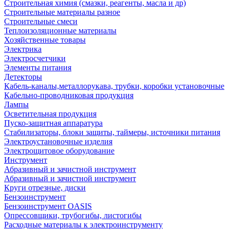
Строительная химия (смазки, реагенты, масла и др)
Строительные материалы разное
Строительные смеси
Теплоизоляционные материалы
Хозяйственные товары
Электрика
Электросчетчики
Элементы питания
Детекторы
Кабель-каналы,металлорукава, трубки, коробки установочные
Кабельно-проводниковая продукция
Лампы
Осветительная продукция
Пуско-защитная аппаратура
Стабилизаторы, блоки защиты, таймеры, источники питания
Электроустановочные изделия
Электрощитовое оборудование
Инструмент
Абразивный и зачистной инструмент
Абразивный и зачистной инструмент
Круги отрезные, диски
Бензоинструмент
Бензоинструмент OASIS
Опрессовщики, трубогибы, листогибы
Расходные материалы к электроинструменту