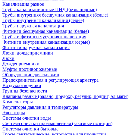
Канализация разное
Трубы канализационные ПНД (безнапорные)
Трубы внутренняя бесшумная канализация (белые)
Трубы внутренняя канализация (серые)
Трубы наружная канализация
Фитинги бесшумная канализация (белые)
Трубы и фитинги чугунная канализация
Фитинги внутренняя канализация (серые)
Фитинги наружная канализация
Люки, дождеприемники
Люки
Дождеприемники
Муфты противопожарные
Оборудование для скважин
Предохранительная и регулирующая арматура
Воздухоотводчики
Группы безопасности
Клапаны разные (баланс, предохр, регулир, подпит, эл-магн)
Компенсаторы
Регуляторы давления и температуры
Элеваторы
Системы очистки воды
Система очистки промышленная (заказные позиции)
Системы очистки бытовые
Тросы сантехнические, устройства для прочистки