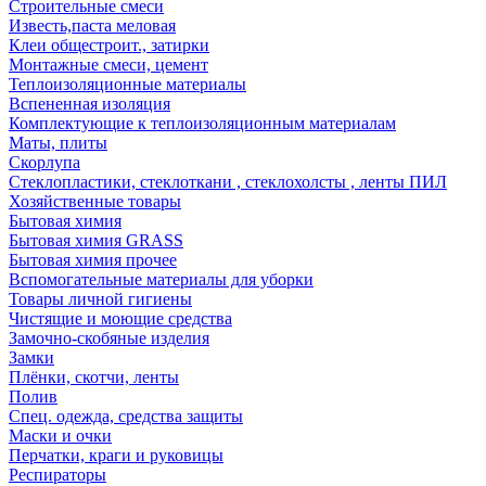
Строительные смеси
Известь,паста меловая
Клеи общестроит., затирки
Монтажные смеси, цемент
Теплоизоляционные материалы
Вспененная изоляция
Комплектующие к теплоизоляционным материалам
Маты, плиты
Скорлупа
Стеклопластики, стеклоткани , стеклохолсты , ленты ПИЛ
Хозяйственные товары
Бытовая химия
Бытовая химия GRASS
Бытовая химия прочее
Вспомогательные материалы для уборки
Товары личной гигиены
Чистящие и моющие средства
Замочно-скобяные изделия
Замки
Плёнки, скотчи, ленты
Полив
Спец. одежда, средства защиты
Маски и очки
Перчатки, краги и руковицы
Респираторы