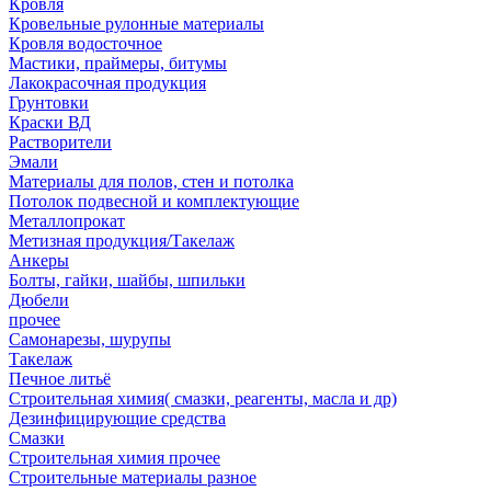
Кровля
Кровельные рулонные материалы
Кровля водосточное
Мастики, праймеры, битумы
Лакокрасочная продукция
Грунтовки
Краски ВД
Растворители
Эмали
Материалы для полов, стен и потолка
Потолок подвесной и комплектующие
Металлопрокат
Метизная продукция/Такелаж
Анкеры
Болты, гайки, шайбы, шпильки
Дюбели
прочее
Самонарезы, шурупы
Такелаж
Печное литьё
Строительная химия( смазки, реагенты, масла и др)
Дезинфицирующие средства
Смазки
Строительная химия прочее
Строительные материалы разное