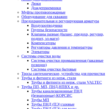
Люки
Дождеприемники
Муфты противопожарные
Оборудование для скважин
Предохранительная и регулирующая арматура
Воздухоотводчики
Группы безопасности
Клапаны разные (баланс, предохр, регулир,
подпит, эл-магн)
Компенсаторы
Регуляторы давления и температуры
Элеваторы
Системы очистки воды
Система очистки промышленная (заказные
позиции)
Системы очистки бытовые
Тросы сантехнические, устройства для прочистки
Трубы и фитинги из нерж. стали
Трубы и фитинги из нерж. стали VALTEC
Трубы ПП, МП, ПНД,НПВХ и др.
Трубы канализационные ПНД
(безнапорные) КОРСИС
Трубы МП
Трубы ПНД (ПЭ) газовые
Трубы ПНД (ПЭ) для воды