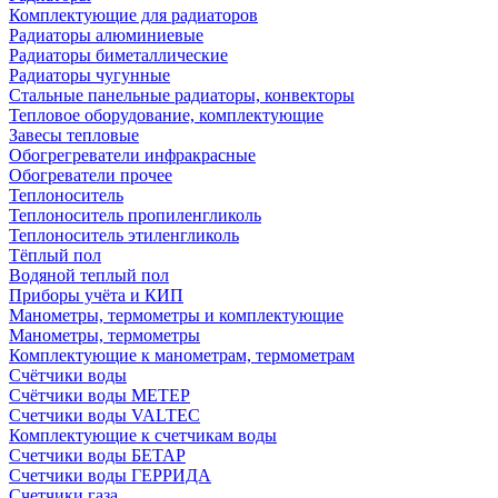
Комплектующие для радиаторов
Радиаторы алюминиевые
Радиаторы биметаллические
Радиаторы чугунные
Стальные панельные радиаторы, конвекторы
Тепловое оборудование, комплектующие
Завесы тепловые
Обогрегреватели инфракрасные
Обогреватели прочее
Теплоноситель
Теплоноситель пропиленгликоль
Теплоноситель этиленгликоль
Тёплый пол
Водяной теплый пол
Приборы учёта и КИП
Манометры, термометры и комплектующие
Манометры, термометры
Комплектующие к манометрам, термометрам
Счётчики воды
Счётчики воды МЕТЕР
Счетчики воды VALTEC
Комплектующие к счетчикам воды
Счетчики воды БЕТАР
Счетчики воды ГЕРРИДА
Счетчики газа