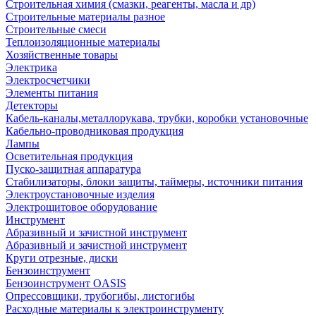
Строительная химия (смазки, реагенты, масла и др)
Строительные материалы разное
Строительные смеси
Теплоизоляционные материалы
Хозяйственные товары
Электрика
Электросчетчики
Элементы питания
Детекторы
Кабель-каналы,металлорукава, трубки, коробки установочные
Кабельно-проводниковая продукция
Лампы
Осветительная продукция
Пуско-защитная аппаратура
Стабилизаторы, блоки защиты, таймеры, источники питания
Электроустановочные изделия
Электрощитовое оборудование
Инструмент
Абразивный и зачистной инструмент
Абразивный и зачистной инструмент
Круги отрезные, диски
Бензоинструмент
Бензоинструмент OASIS
Опрессовщики, трубогибы, листогибы
Расходные материалы к электроинструменту