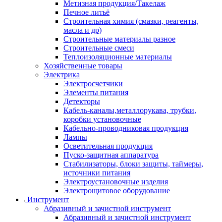
Метизная продукция/Такелаж
Печное литьё
Строительная химия (смазки, реагенты,
масла и др)
Строительные материалы разное
Строительные смеси
Теплоизоляционные материалы
Хозяйственные товары
Электрика
Электросчетчики
Элементы питания
Детекторы
Кабель-каналы,металлорукава, трубки,
коробки установочные
Кабельно-проводниковая продукция
Лампы
Осветительная продукция
Пуско-защитная аппаратура
Стабилизаторы, блоки защиты, таймеры,
источники питания
Электроустановочные изделия
Электрощитовое оборудование
Инструмент
Абразивный и зачистной инструмент
Абразивный и зачистной инструмент