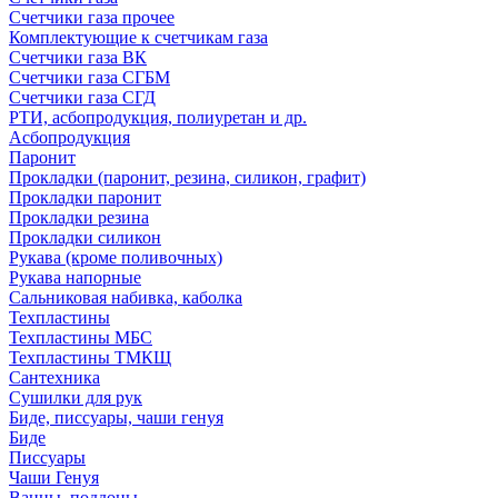
Счетчики газа прочее
Комплектующие к счетчикам газа
Счетчики газа ВК
Счетчики газа СГБМ
Счетчики газа СГД
РТИ, асбопродукция, полиуретан и др.
Асбопродукция
Паронит
Прокладки (паронит, резина, силикон, графит)
Прокладки паронит
Прокладки резина
Прокладки силикон
Рукава (кроме поливочных)
Рукава напорные
Сальниковая набивка, каболка
Техпластины
Техпластины МБС
Техпластины ТМКЩ
Сантехника
Сушилки для рук
Биде, писсуары, чаши генуя
Биде
Писсуары
Чаши Генуя
Ванны, поддоны