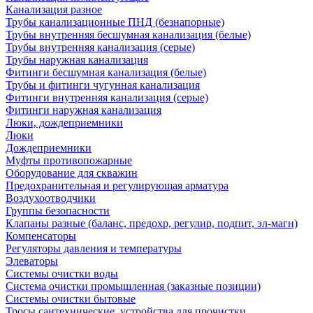
Канализация разное
Трубы канализационные ПНД (безнапорные)
Трубы внутренняя бесшумная канализация (белые)
Трубы внутренняя канализация (серые)
Трубы наружная канализация
Фитинги бесшумная канализация (белые)
Трубы и фитинги чугунная канализация
Фитинги внутренняя канализация (серые)
Фитинги наружная канализация
Люки, дождеприемники
Люки
Дождеприемники
Муфты противопожарные
Оборудование для скважин
Предохранительная и регулирующая арматура
Воздухоотводчики
Группы безопасности
Клапаны разные (баланс, предохр, регулир, подпит, эл-магн)
Компенсаторы
Регуляторы давления и температуры
Элеваторы
Системы очистки воды
Система очистки промышленная (заказные позиции)
Системы очистки бытовые
Тросы сантехнические, устройства для прочистки