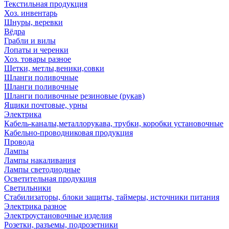
Текстильная продукция
Хоз. инвентарь
Шнуры, веревки
Вёдра
Грабли и вилы
Лопаты и черенки
Хоз. товары разное
Щетки, метлы,веники,совки
Шланги поливочные
Шланги поливочные
Шланги поливочные резиновые (рукав)
Ящики почтовые, урны
Электрика
Кабель-каналы,металлорукава, трубки, коробки установочные
Кабельно-проводниковая продукция
Провода
Лампы
Лампы накаливания
Лампы светодиодные
Осветительная продукция
Светильники
Стабилизаторы, блоки защиты, таймеры, источники питания
Электрика разное
Электроустановочные изделия
Розетки, разъемы, подрозетники