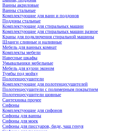
Ванны акриловые
Ванны стальные
Комплектующие для ванн и поддонов
Поддоны стальные
Комплектующие для стиральных машин
Комплектующие для стиральных машин разное
Краны для подключения стиральной машины
Шланги сливные и наливные
Мебель для ванных комнат
Комплекты мебели
Навесные шкафы
Умывальники мебельные
Мебель для кухни эконом
Тумбы под мойку
Полотенцесушители
Комплектующие для полотенцесушителей
Полотенцесушители с полимерным покрытием
Полотенцесушители шовные
Сантехника прочее
Сифоны
Комплектующие для сифонов
Сифоны для ванны
Сифоны для моек
Сифоны для писсуаров, биде, чаш генуя