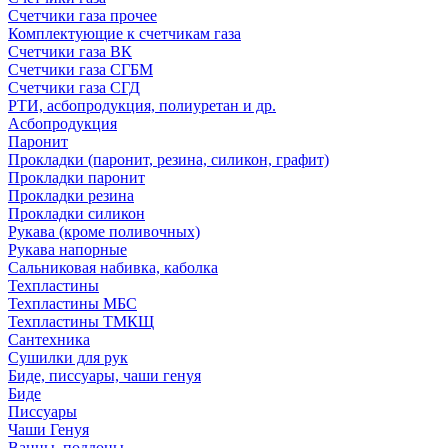
Счетчики газа прочее
Комплектующие к счетчикам газа
Счетчики газа ВК
Счетчики газа СГБМ
Счетчики газа СГД
РТИ, асбопродукция, полиуретан и др.
Асбопродукция
Паронит
Прокладки (паронит, резина, силикон, графит)
Прокладки паронит
Прокладки резина
Прокладки силикон
Рукава (кроме поливочных)
Рукава напорные
Сальниковая набивка, каболка
Техпластины
Техпластины МБС
Техпластины ТМКЩ
Сантехника
Сушилки для рук
Биде, писсуары, чаши генуя
Биде
Писсуары
Чаши Генуя
Ванны, поддоны