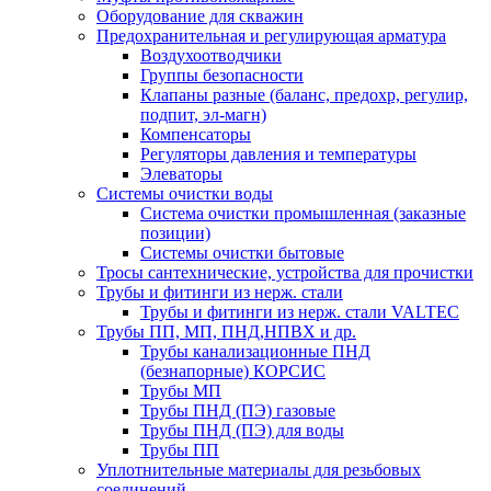
Оборудование для скважин
Предохранительная и регулирующая арматура
Воздухоотводчики
Группы безопасности
Клапаны разные (баланс, предохр, регулир,
подпит, эл-магн)
Компенсаторы
Регуляторы давления и температуры
Элеваторы
Системы очистки воды
Система очистки промышленная (заказные
позиции)
Системы очистки бытовые
Тросы сантехнические, устройства для прочистки
Трубы и фитинги из нерж. стали
Трубы и фитинги из нерж. стали VALTEC
Трубы ПП, МП, ПНД,НПВХ и др.
Трубы канализационные ПНД
(безнапорные) КОРСИС
Трубы МП
Трубы ПНД (ПЭ) газовые
Трубы ПНД (ПЭ) для воды
Трубы ПП
Уплотнительные материалы для резьбовых
соединений