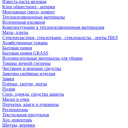
Известь,паста меловая
Клеи общестроит., затирки
Монтажные смеси, цемент
Теплоизоляционные материалы
Вспененная изоляция
Комплектующие к теплоизоляционным материалам
Маты, плиты
Стеклопластики, стеклоткани , стеклохолсты , ленты ПИЛ
Хозяйственные товары
Бытовая химия
Бытовая химия GRASS
Вспомогательные материалы для уборки
Товары личной гигиены
Чистящие и моющие средства
Замочно-скобяные изделия
Замки
Плёнки, скотчи, ленты
Полив
Спец. одежда, средства защиты
Маски и очки
Перчатки, краги и руковицы
Респираторы
Текстильная продукция
Хоз. инвентарь
Шнуры, веревки