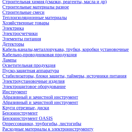
Строительная химия (смазки, реагенты, масла и др)
Строительные материалы разное
Строительные смеси
Теплоизоляционные материалы
Хозяйственные товары
Электрика
Электросчетчики
Элементы питания
Детекторы
Кабель-каналы,металлорукава, трубки, коробки установочные
Кабельно-проводниковая продукция
Лампы
Осветительная продукция
Пуско-защитная аппаратура
Стабилизаторы, блоки защиты, таймеры, источники питания
Электроустановочные изделия
Электрощитовое оборудование
Инструмент
Абразивный и зачистной инструмент
Абразивный и зачистной инструмент
Круги отрезные, диски
Бензоинструмент
Бензоинструмент OASIS
Опрессовщики, трубогибы, листогибы
Расходные материалы к электроинструменту