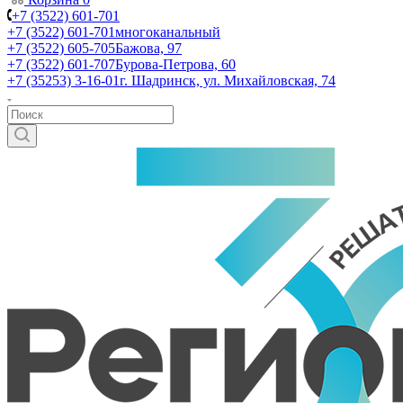
+7 (3522) 601-701
+7 (3522) 601-701
многоканальный
+7 (3522) 605-705
Бажова, 97
+7 (3522) 601-707
Бурова-Петрова, 60
+7 (35253) 3-16-01
г. Шадринск, ул. Михайловская, 74