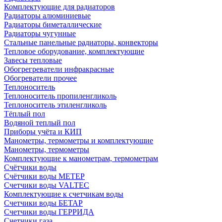
Комплектующие для радиаторов
Радиаторы алюминиевые
Радиаторы биметаллические
Радиаторы чугунные
Стальные панельные радиаторы, конвекторы
Тепловое оборудование, комплектующие
Завесы тепловые
Обогрегреватели инфракрасные
Обогреватели прочее
Теплоноситель
Теплоноситель пропиленгликоль
Теплоноситель этиленгликоль
Тёплый пол
Водяной теплый пол
Приборы учёта и КИП
Манометры, термометры и комплектующие
Манометры, термометры
Комплектующие к манометрам, термометрам
Счётчики воды
Счётчики воды МЕТЕР
Счетчики воды VALTEC
Комплектующие к счетчикам воды
Счетчики воды БЕТАР
Счетчики воды ГЕРРИДА
Счетчики газа