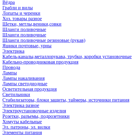
Вёдра
Грабли и вилы
Лопаты и черенки
Хоз. товары разное
Щетки, метлы,веники,совки
Шланги поливочные
Шланги поливочные
Шланги поливочные резиновые (рукав)
Ящики почтовые, урны
Электрика
Кабель-каналы,металлорукава, трубки, коробки установочные
Кабельно-проводниковая продукция
Провода
Лампы
Лампы накаливания
Лампы светодиодные
Осветительная продукция
Светильники
Стабилизаторы, блоки защиты, таймеры, источники питания
Электрика разное
Электроустановочные изделия
Розетки, разъемы, подрозетники
Хомуты кабельные
Эл. патроны, эл. вилки
Элементы питания