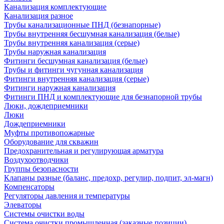
Канализация комплектующие
Канализация разное
Трубы канализационные ПНД (безнапорные)
Трубы внутренняя бесшумная канализация (белые)
Трубы внутренняя канализация (серые)
Трубы наружная канализация
Фитинги бесшумная канализация (белые)
Трубы и фитинги чугунная канализация
Фитинги внутренняя канализация (серые)
Фитинги наружная канализация
Фитинги ПНД и комплектующие для безнапорной трубы
Люки, дождеприемники
Люки
Дождеприемники
Муфты противопожарные
Оборудование для скважин
Предохранительная и регулирующая арматура
Воздухоотводчики
Группы безопасности
Клапаны разные (баланс, предохр, регулир, подпит, эл-магн)
Компенсаторы
Регуляторы давления и температуры
Элеваторы
Системы очистки воды
Система очистки промышленная (заказные позиции)