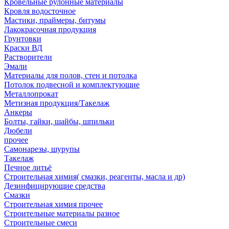
Кровельные рулонные материалы
Кровля водосточное
Мастики, праймеры, битумы
Лакокрасочная продукция
Грунтовки
Краски ВД
Растворители
Эмали
Материалы для полов, стен и потолка
Потолок подвесной и комплектующие
Металлопрокат
Метизная продукция/Такелаж
Анкеры
Болты, гайки, шайбы, шпильки
Дюбели
прочее
Самонарезы, шурупы
Такелаж
Печное литьё
Строительная химия( смазки, реагенты, масла и др)
Дезинфицирующие средства
Смазки
Строительная химия прочее
Строительные материалы разное
Строительные смеси