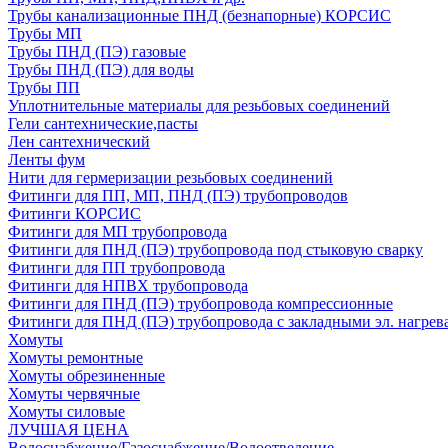
Трубы канализационные ПНД (безнапорные) КОРСИС
Трубы МП
Трубы ПНД (ПЭ) газовые
Трубы ПНД (ПЭ) для воды
Трубы ПП
Уплотнительные материалы для резьбовых соединений
Гели сантехнические,пасты
Лен сантехнический
Ленты фум
Нити для гермеризации резьбовых соединений
Фитинги для ПП, МП, ПНД (ПЭ) трубопроводов
Фитинги КОРСИС
Фитинги для МП трубопровода
Фитинги для ПНД (ПЭ) трубопровода под стыковую сварку
Фитинги для ПП трубопровода
Фитинги для НПВХ трубопровода
Фитинги для ПНД (ПЭ) трубопровода компрессионные
Фитинги для ПНД (ПЭ) трубопровода с закладными эл. нагрев
Хомуты
Хомуты ремонтные
Хомуты обрезиненные
Хомуты червячные
Хомуты силовые
ЛУЧШАЯ ЦЕНА
Водоснабжение/Газоснабжение/Водоотведение