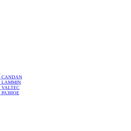
а
ода CANDAN
да LAMMIN
да VALTEC
да РАЗНОЕ