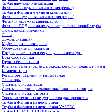
Трубы наружная канализация
Фитинги бесшумная канализация (белые)
Трубы и фитинги чугунная канализация
Фитинги внутренняя канализация (серые)
Фитинги наружная канализация
Фитинги ПНД и комплектующие для безнапорной трубы
Люки, дождеприемники
Люки
Дождеприемники
Муфты противопожарные
Оборудование для скважин
Предохранительная и регулирующая арматура
Воздухоотводчики
Группы безопасности
Клапаны разные (баланс, предохр, регулир, подпит, эл-магн)
Компенсаторы
Регуляторы давления и температуры
Элеваторы
Системы очистки воды
Система очистки промышленная (заказные позиции)
Системы очистки бытовые
Тросы сантехнические, устройства для прочистки
Трубы и фитинги из нерж. стали
Трубы и фитинги из нерж. стали VALTEC
Трубы ПП, МП, ПНД,НПВХ и др.