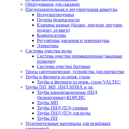
Оборудование для скважин
Предохранительная и регулирующая арматура
Воздухоотводчики
Группы безопасности
Клапаны разные (баланс, предохр, регулир,
подпит, эл-магн)
Компенсаторы
Регуляторы давления и температуры
Элеваторы
Системы очистки воды
Система очистки промышленная (заказные
позиции)
Системы очистки бытовые
Тросы сантехнические, устройства для прочистки
Трубы и фитинги из нерж. стали
Трубы и фитинги из нерж. стали VALTEC
Трубы ПП, МП, ПНД,НПВХ и др.
Трубы канализационные ПНД
(безнапорные) КОРСИС
Трубы МП
Трубы ПНД (ПЭ) газовые
Трубы ПНД (ПЭ) для воды
Трубы ПП
Уплотнительные материалы для резьбовых
соединений