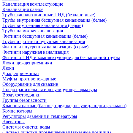
Канализация комплектующие
Канализация разное
Трубы канализационные ПНД (безнапорные)
Трубы внутренняя бесшумная канализация (белые)
Трубы внутренняя канализация (серые)
Трубы наружная канализация
Фитинги бесшумная канализация (белые)
Трубы и фитинги чугунная канализация
Фитинги внутренняя канализация (серые)
Фитинги наружная канализация
Фитинги ПНД и комплектующие для безнапорной трубы
Люки, дождеприемники
Люки
Дождеприемники
Муфты противопожарные
Оборудование для скважин
Предохранительная и регулирующая арматура
Воздухоотводчики
Группы безопасности
Клапаны разные (баланс, предохр, регулир, подпит, эл-магн)
Компенсаторы
Регуляторы давления и температуры
Элеваторы
Системы очистки воды
Система очистки промышленная (заказные позиции)