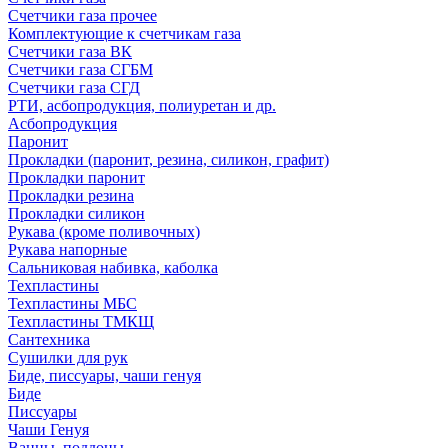
Счетчики газа прочее
Комплектующие к счетчикам газа
Счетчики газа ВК
Счетчики газа СГБМ
Счетчики газа СГД
РТИ, асбопродукция, полиуретан и др.
Асбопродукция
Паронит
Прокладки (паронит, резина, силикон, графит)
Прокладки паронит
Прокладки резина
Прокладки силикон
Рукава (кроме поливочных)
Рукава напорные
Сальниковая набивка, каболка
Техпластины
Техпластины МБС
Техпластины ТМКЩ
Сантехника
Сушилки для рук
Биде, писсуары, чаши генуя
Биде
Писсуары
Чаши Генуя
Ванны, поддоны