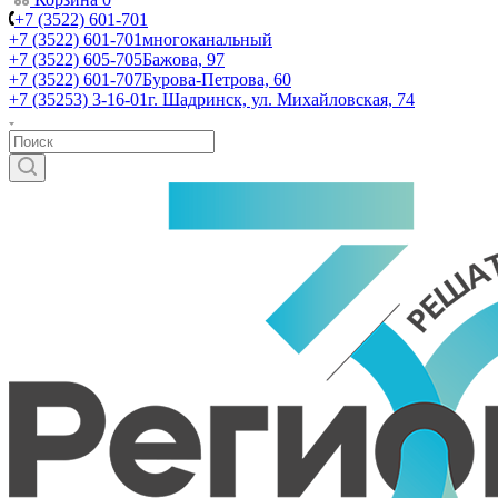
+7 (3522) 601-701
+7 (3522) 601-701
многоканальный
+7 (3522) 605-705
Бажова, 97
+7 (3522) 601-707
Бурова-Петрова, 60
+7 (35253) 3-16-01
г. Шадринск, ул. Михайловская, 74