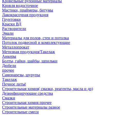
Кровельные рулонные материалы
Кровля водосточное
Мастики, праймеры, битумы
Лакокрасочная продукция
Грунтовки
Краски ВД
Растворители
Эмали
Материалы для полов, стен и потолка
Потолок подвесной и комплектующие
Металлопрокат
Метизная продукция/Такелаж
Анкеры
Болты, гайки, шайбы, шпильки
Дюбели
прочее
Самонарезы, шурупы
Такелаж
Печное литьё
Строительная химия( смазки, реагенты, масла и др)
Дезинфицирующие средства
Смазки
Строительная химия прочее
Строительные материалы разное
Строительные смеси