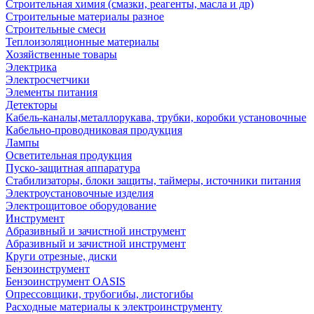
Строительная химия (смазки, реагенты, масла и др)
Строительные материалы разное
Строительные смеси
Теплоизоляционные материалы
Хозяйственные товары
Электрика
Электросчетчики
Элементы питания
Детекторы
Кабель-каналы,металлорукава, трубки, коробки установочные
Кабельно-проводниковая продукция
Лампы
Осветительная продукция
Пуско-защитная аппаратура
Стабилизаторы, блоки защиты, таймеры, источники питания
Электроустановочные изделия
Электрощитовое оборудование
Инструмент
Абразивный и зачистной инструмент
Абразивный и зачистной инструмент
Круги отрезные, диски
Бензоинструмент
Бензоинструмент OASIS
Опрессовщики, трубогибы, листогибы
Расходные материалы к электроинструменту