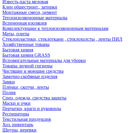
Известь,паста меловая
Клеи общестроит., затирки
Монтажные смеси, цемент
Теплоизоляционные материалы
Вспененная изоляция
Комплектующие к теплоизоляционным материалам
Маты, плиты
Стеклопластики, стеклоткани , стеклохолсты , ленты ПИЛ
Хозяйственные товары
Бытовая химия
Бытовая химия GRASS
Вспомогательные материалы для уборки
Товары личной гигиены
Чистящие и моющие средства
Замочно-скобяные изделия
Замки
Плёнки, скотчи, ленты
Полив
Спец. одежда, средства защиты
Маски и очки
Перчатки, краги и руковицы
Респираторы
Текстильная продукция
Хоз. инвентарь
Шнуры, веревки