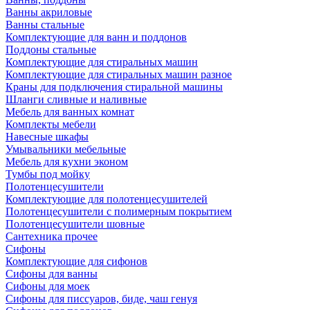
Ванны акриловые
Ванны стальные
Комплектующие для ванн и поддонов
Поддоны стальные
Комплектующие для стиральных машин
Комплектующие для стиральных машин разное
Краны для подключения стиральной машины
Шланги сливные и наливные
Мебель для ванных комнат
Комплекты мебели
Навесные шкафы
Умывальники мебельные
Мебель для кухни эконом
Тумбы под мойку
Полотенцесушители
Комплектующие для полотенцесушителей
Полотенцесушители с полимерным покрытием
Полотенцесушители шовные
Сантехника прочее
Сифоны
Комплектующие для сифонов
Сифоны для ванны
Сифоны для моек
Сифоны для писсуаров, биде, чаш генуя