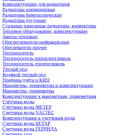
Комплектующие для радиаторов
Радиаторы алюминиевые
Радиаторы биметаллические
Радиаторы чугунные
Стальные панельные радиаторы, конвекторы
Тепловое оборудование, комплектующие
Завесы тепловые
Обогрегреватели инфракрасные
Обогреватели прочее
Теплоноситель
Теплоноситель пропиленгликоль
Теплоноситель этиленгликоль
Тёплый пол
Водяной теплый пол
Приборы учёта и КИП
Манометры, термометры и комплектующие
Манометры, термометры
Комплектующие к манометрам, термометрам
Счётчики воды
Счётчики воды МЕТЕР
Счетчики воды VALTEC
Комплектующие к счетчикам воды
Счетчики воды БЕТАР
Счетчики воды ГЕРРИДА
Счетчики газа