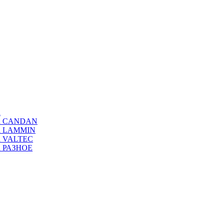
а
ода CANDAN
да LAMMIN
да VALTEC
да РАЗНОЕ