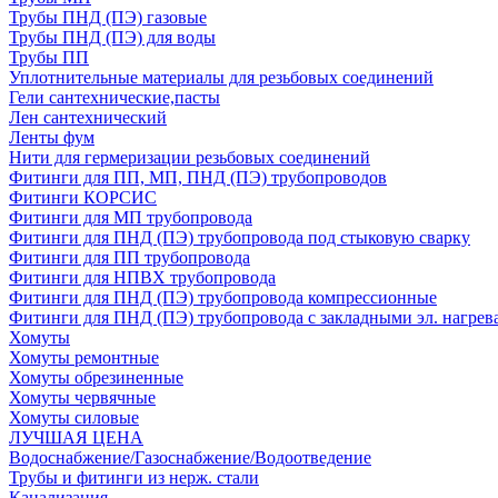
Трубы ПНД (ПЭ) газовые
Трубы ПНД (ПЭ) для воды
Трубы ПП
Уплотнительные материалы для резьбовых соединений
Гели сантехнические,пасты
Лен сантехнический
Ленты фум
Нити для гермеризации резьбовых соединений
Фитинги для ПП, МП, ПНД (ПЭ) трубопроводов
Фитинги КОРСИС
Фитинги для МП трубопровода
Фитинги для ПНД (ПЭ) трубопровода под стыковую сварку
Фитинги для ПП трубопровода
Фитинги для НПВХ трубопровода
Фитинги для ПНД (ПЭ) трубопровода компрессионные
Фитинги для ПНД (ПЭ) трубопровода с закладными эл. нагрев
Хомуты
Хомуты ремонтные
Хомуты обрезиненные
Хомуты червячные
Хомуты силовые
ЛУЧШАЯ ЦЕНА
Водоснабжение/Газоснабжение/Водоотведение
Трубы и фитинги из нерж. стали
Канализация