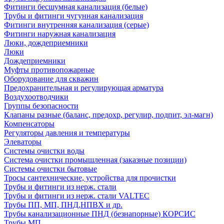
Фитинги бесшумная канализация (белые)
Трубы и фитинги чугунная канализация
Фитинги внутренняя канализация (серые)
Фитинги наружная канализация
Люки, дождеприемники
Люки
Дождеприемники
Муфты противопожарные
Оборудование для скважин
Предохранительная и регулирующая арматура
Воздухоотводчики
Группы безопасности
Клапаны разные (баланс, предохр, регулир, подпит, эл-магн)
Компенсаторы
Регуляторы давления и температуры
Элеваторы
Системы очистки воды
Система очистки промышленная (заказные позиции)
Системы очистки бытовые
Тросы сантехнические, устройства для прочистки
Трубы и фитинги из нерж. стали
Трубы и фитинги из нерж. стали VALTEC
Трубы ПП, МП, ПНД,НПВХ и др.
Трубы канализационные ПНД (безнапорные) КОРСИС
Трубы МП